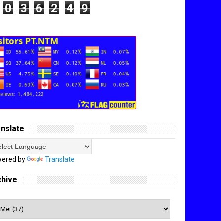
0
3
6
2
4
9
anslate
ered by
Translate
chive