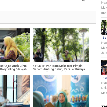
Nua
Mak
menj
Be
Nua
Mak
Jant
ar Ajak Anak Cintai
Ketua TP PKK Kota Makassar Pimpin
torytelling “Jelajah
Senam Jantung Sehat, Perkuat Budaya
ri
Hidup Aktif untuk Wujudkan Keluarga
Berdaya
Ru
Nua
Dek
Mak