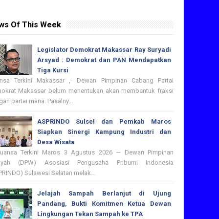
ws Of This Week
Legislator Demokrat Makassar Ray Suryadi
Arsyad : Demokrat dan PAN Mendapatkan
Tiga Kursi
nsa Terkini Makassar ,- Dewan Pimpinan Cabang Partai
okrat Makassar belum menentukan akan membentuk fraksi
an partai mana. Pasalny...
ASPRINDO Sulsel dan Pemkab Maros
Siapkan Sinergi Kampung Industri dan
Desa Wisata
nsa Terkini Maros 3 Agustus 2026 — Dewan Pimpinan
ayah (DPW) Asosiasi Pengusaha Pribumi Indonesia
PRINDO) Sulawesi Selatan melak...
Jelajah Sampah Berlanjut di Ujung
Pandang, Bukti Komitmen Ketua Dewan
Lingkungan Tekan Sampah ke TPA