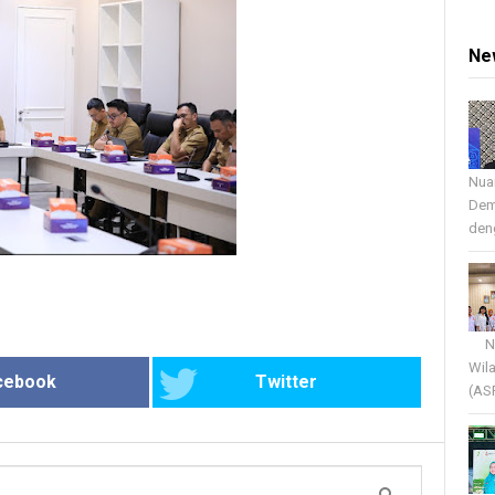
Ne
Nua
Dem
deng
Nua
Wil
cebook
Twitter
(AS