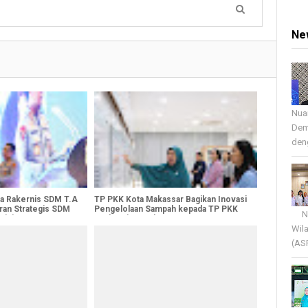
Ne
Nua
Dem
deng
ka Rakernis SDM T.A
TP PKK Kota Makassar Bagikan Inovasi
ran Strategis SDM
Pengelolaan Sampah kepada TP PKK
Nua
sisi
Berbagai Daerah
Wil
(AS