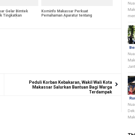
Nua
Mak
ar Gelar Bimtek
Kominfo Makassar Perkuat
k Tingkatkan
Pemahaman Aparatur tentang
menj
aan Pengaduan
Keamanan Informasi
Be
Nua
Mak
Jant
Peduli Korban Kebakaran, Wakil Wali Kota
Makassar Salurkan Bantuan Bagi Warga
Terdampak
Ru
Nua
Dek
Mak