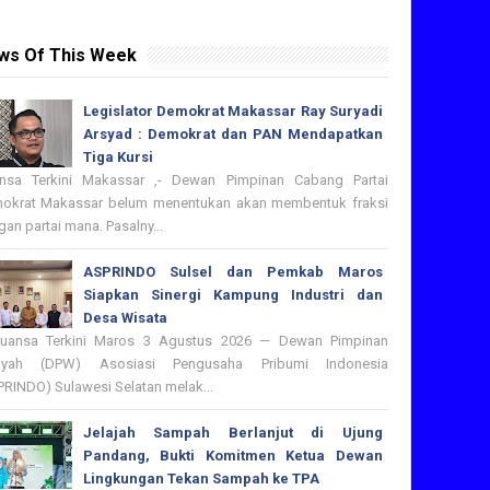
ws Of This Week
Legislator Demokrat Makassar Ray Suryadi
Arsyad : Demokrat dan PAN Mendapatkan
Tiga Kursi
nsa Terkini Makassar ,- Dewan Pimpinan Cabang Partai
okrat Makassar belum menentukan akan membentuk fraksi
an partai mana. Pasalny...
ASPRINDO Sulsel dan Pemkab Maros
Siapkan Sinergi Kampung Industri dan
Desa Wisata
nsa Terkini Maros 3 Agustus 2026 — Dewan Pimpinan
ayah (DPW) Asosiasi Pengusaha Pribumi Indonesia
PRINDO) Sulawesi Selatan melak...
Jelajah Sampah Berlanjut di Ujung
Pandang, Bukti Komitmen Ketua Dewan
Lingkungan Tekan Sampah ke TPA