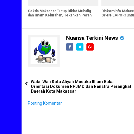
Sekda Makassar Tutup Diklat Mubalig
Diskominfo Makass
dan Imam Kelurahan, Tekankan Peran
SP4N-LAPOR! untu
Strategis Dukung Program Pemerintah
Kualitas Pengelol
Masyarakat
Nuansa Terkini News
Wakil Wali Kota Aliyah Mustika Ilham Buka
Orientasi Dokumen RPJMD dan Renstra Perangkat
Daerah Kota Makassar
Posting Komentar