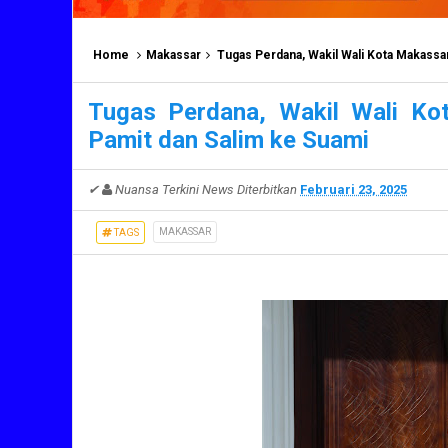
Home
Makassar
Tugas Perdana, Wakil Wali Kota Makassar
Tugas Perdana, Wakil Wali Ko
Pamit dan Salim ke Suami
✔
Nuansa Terkini News
Diterbitkan
Februari 23, 2025
MAKASSAR
TAGS