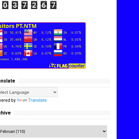
0
3
7
2
6
7
anslate
ered by
Translate
chive