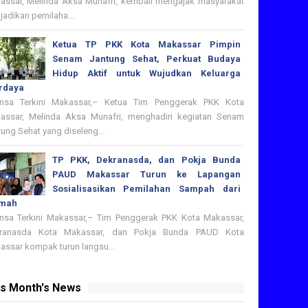
assar, Melinda Aksa Munafri, kembali mengajak masyarakat
adikan pemilaha...
Ketua TP PKK Kota Makassar Pimpin
Senam Jantung Sehat, Perkuat Budaya
Hidup Aktif untuk Wujudkan Keluarga
rdaya
nsa Terkini Makassar,– Ketua Tim Penggerak PKK Kota
assar, Melinda Aksa Munafri, menghadiri kegiatan Senam
ung Sehat yang diseleng...
TP PKK, Dekranasda, dan Pokja Bunda
PAUD Makassar Turun ke Lapangan
Sosialisasikan Pemilahan Sampah dari
mah
nsa Terkini Makassar,– Tim Penggerak PKK Kota Makassar,
ranasda Kota Makassar, dan Pokja Bunda PAUD Kota
assar kompak turun langsu...
is Month's News