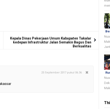
Mak
menj
Be
Nua
Kepala Dinas Pekerjaan Umum Kabupaten Takalar
Mak
kedepan Infrastruktur Jalan Semakin Bagus Dan
Berkualitas
Jant
Ru
25 September 2017 pukul 06.36
Nua
Dek
makassar
Mak
Th