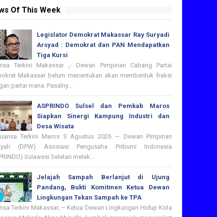
ws Of This Week
Legislator Demokrat Makassar Ray Suryadi
Arsyad : Demokrat dan PAN Mendapatkan
Tiga Kursi
nsa Terkini Makassar ,- Dewan Pimpinan Cabang Partai
okrat Makassar belum menentukan akan membentuk fraksi
an partai mana. Pasalny...
ASPRINDO Sulsel dan Pemkab Maros
Siapkan Sinergi Kampung Industri dan
Desa Wisata
nsa Terkini Maros 3 Agustus 2026 — Dewan Pimpinan
ayah (DPW) Asosiasi Pengusaha Pribumi Indonesia
PRINDO) Sulawesi Selatan melak...
Jelajah Sampah Berlanjut di Ujung
Pandang, Bukti Komitmen Ketua Dewan
Lingkungan Tekan Sampah ke TPA
nsa Terkini Makassar, – Ketua Dewan Lingkungan Hidup Kota