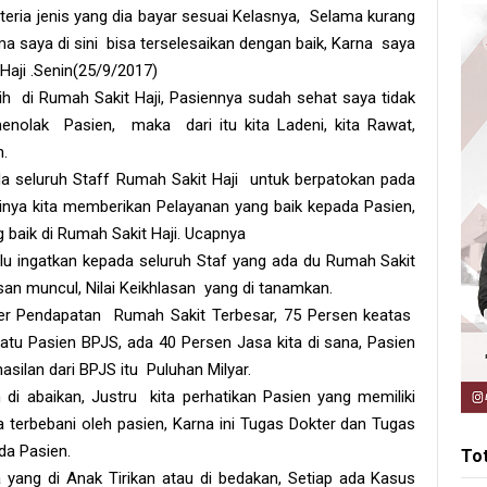
ria jenis yang dia bayar sesuai Kelasnya, Selama kurang
a saya di sini bisa terselesaikan dengan baik, Karna saya
Haji .Senin(25/9/2017)
h di Rumah Sakit Haji, Pasiennya sudah sehat saya tidak
nolak Pasien, maka dari itu kita Ladeni, kita Rawat,
n.
a seluruh Staff Rumah Sakit Haji untuk berpatokan pada
inya kita memberikan Pelayanan yang baik kepada Pasien,
baik di Rumah Sakit Haji. Ucapnya
alu ingatkan kepada seluruh Staf yang ada du Rumah Sakit
lasan muncul, Nilai Keikhlasan yang di tanamkan.
er Pendapatan Rumah Sakit Terbesar, 75 Persen keatas
u Pasien BPJS, ada 40 Persen Jasa kita di sana, Pasien
asilan dari BPJS itu Puluhan Milyar.
h di abaikan, Justru kita perhatikan Pasien yang memiliki
 terbebani oleh pasien, Karna ini Tugas Dokter dan Tugas
a Pasien.
To
 yang di Anak Tirikan atau di bedakan, Setiap ada Kasus