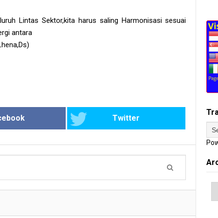
uruh Lintas Sektor,kita harus saling Harmonisasi sesuai
ergi antara
Lhena,Ds)
Tr
cebook
Twitter
Pow
Ar