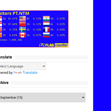
anslate
ered by
Translate
chive