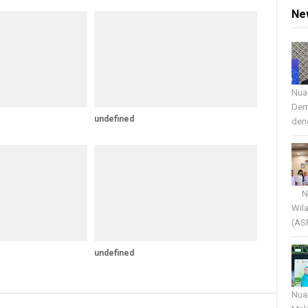
Ne
Nua
Dem
undefined
deng
Nua
Wil
(AS
undefined
Nua