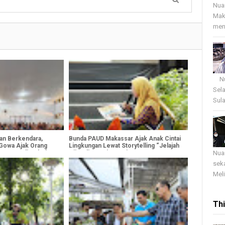
Nua
Mak
menj
Nua
Sel
Sula
an Berkendara,
Bunda PAUD Makassar Ajak Anak Cintai
 Gowa Ajak Orang
Lingkungan Lewat Storytelling “Jelajah
Nua
Mengemudi Sebelum
Hijau di Pantai Losari
sek
Meli
Th