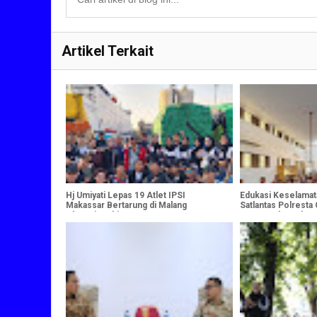
Artikel Terkait
Hj Umiyati Lepas 19 Atlet IPSI
Edukasi Keselamat
Makassar Bertarung di Malang
Satlantas Polresta
Championship VI
Tua Cegah Anak 
Cukup Umur