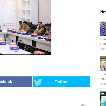
Ne
Nua
Dem
deng
Nua
Wil
cebook
Twitter
(AS