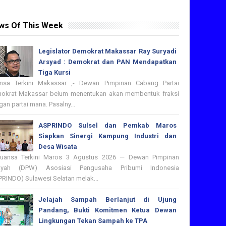
ws Of This Week
Legislator Demokrat Makassar Ray Suryadi
Arsyad : Demokrat dan PAN Mendapatkan
Tiga Kursi
nsa Terkini Makassar ,- Dewan Pimpinan Cabang Partai
okrat Makassar belum menentukan akan membentuk fraksi
an partai mana. Pasalny...
ASPRINDO Sulsel dan Pemkab Maros
Siapkan Sinergi Kampung Industri dan
Desa Wisata
nsa Terkini Maros 3 Agustus 2026 — Dewan Pimpinan
ayah (DPW) Asosiasi Pengusaha Pribumi Indonesia
PRINDO) Sulawesi Selatan melak...
Jelajah Sampah Berlanjut di Ujung
Pandang, Bukti Komitmen Ketua Dewan
Lingkungan Tekan Sampah ke TPA