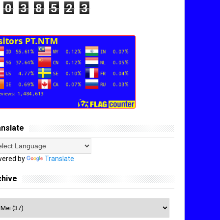
0
3
8
5
2
3
anslate
ered by
Translate
chive