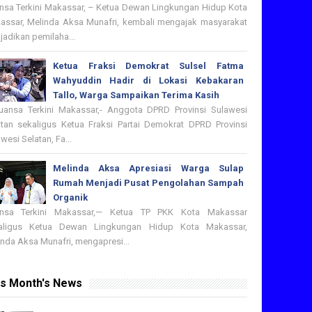
nsa Terkini Makassar, – Ketua Dewan Lingkungan Hidup Kota
assar, Melinda Aksa Munafri, kembali mengajak masyarakat
adikan pemilaha...
Ketua Fraksi Demokrat Sulsel Fatma
Wahyuddin Hadir di Lokasi Kebakaran
Tallo, Warga Sampaikan Terima Kasih
nsa Terkini Makassar,- Anggota DPRD Provinsi Sulawesi
atan sekaligus Ketua Fraksi Partai Demokrat DPRD Provinsi
wesi Selatan, Fa...
Melinda Aksa Apresiasi Warga Sulap
Rumah Menjadi Pusat Pengolahan Sampah
Organik
nsa Terkini Makassar,— Ketua TP PKK Kota Makassar
aligus Ketua Dewan Lingkungan Hidup Kota Makassar,
nda Aksa Munafri, mengapresi...
is Month's News