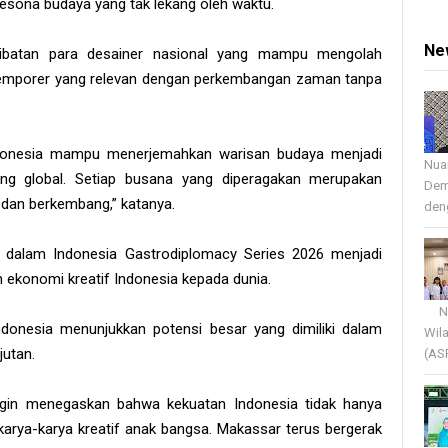
sona budaya yang tak lekang oleh waktu.
Ne
libatan para desainer nasional yang mampu mengolah
temporer yang relevan dengan perkembangan zaman tanpa
ndonesia mampu menerjemahkan warisan budaya menjadi
Nua
ing global. Setiap busana yang diperagakan merupakan
Dem
 dan berkembang,” katanya.
deng
l dalam Indonesia Gastrodiplomacy Series 2026 menjadi
ekonomi kreatif Indonesia kepada dunia.
Nua
Indonesia menunjukkan potensi besar yang dimiliki dalam
Wil
jutan.
(AS
ingin menegaskan bahwa kekuatan Indonesia tidak hanya
 karya-karya kreatif anak bangsa. Makassar terus bergerak