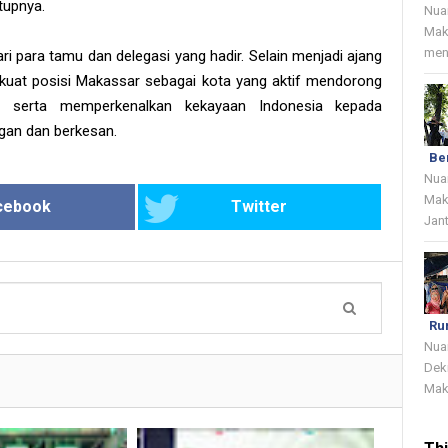
tupnya.
Nua
Mak
menj
i para tamu dan delegasi yang hadir. Selain menjadi ajang
kuat posisi Makassar sebagai kota yang aktif mendorong
a serta memperkenalkan kekayaan Indonesia kepada
egan dan berkesan.
Be
Nua
Mak
cebook
Twitter
Jant
Ru
Nua
Dek
Mak