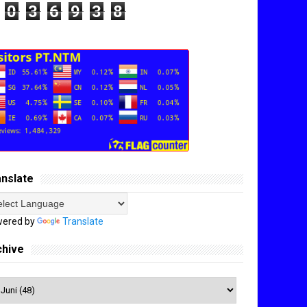
0
3
6
9
3
8
anslate
ered by
Translate
chive