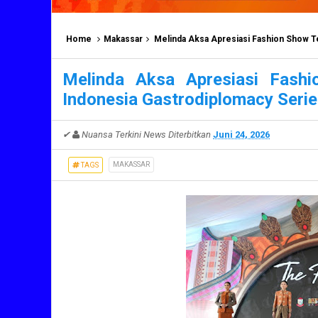
Home
Makassar
Melinda Aksa Apresiasi Fashion Show T
Melinda Aksa Apresiasi Fash
Indonesia Gastrodiplomacy Seri
✔
Nuansa Terkini News
Diterbitkan
Juni 24, 2026
MAKASSAR
TAGS