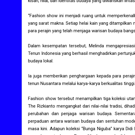
kisah, nilai, dan identitas budaya yang diwariskan linta
“Fashion show ini menjadi ruang untuk memperkenalk
yang sarat makna. Setiap helai kain yang ditampilkan 
para perajin yang telah menjaga warisan budaya bangsa
Dalam kesempatan tersebut, Melinda mengapresiasi
Tenun Indonesia yang berhasil menghadirkan pertunju
budaya lokal.
Ia juga memberikan penghargaan kepada para perajin
tenun Nusantara melalui karya-karya berkualitas tinggi
Fashion show tersebut menampilkan tiga koleksi utam
The Rizkianto mengangkat dari nilai-nilai tradisi, d
perubahan dan penjaga warisan budaya. Sementar
perpaduan antara warisan budaya dan sentuhan moder
masa kini. Adapun koleksi “Bunga Niguba” karya Di