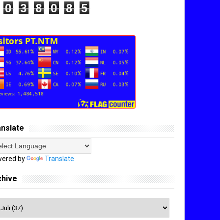
0
3
8
0
8
5
anslate
ered by
Translate
chive