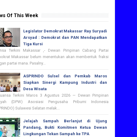
ws Of This Week
Legislator Demokrat Makassar Ray Suryadi
Arsyad : Demokrat dan PAN Mendapatkan
Tiga Kursi
nsa Terkini Makassar ,- Dewan Pimpinan Cabang Partai
okrat Makassar belum menentukan akan membentuk fraksi
an partai mana. Pasalny...
ASPRINDO Sulsel dan Pemkab Maros
Siapkan Sinergi Kampung Industri dan
Desa Wisata
nsa Terkini Maros 3 Agustus 2026 — Dewan Pimpinan
ayah (DPW) Asosiasi Pengusaha Pribumi Indonesia
PRINDO) Sulawesi Selatan melak...
Jelajah Sampah Berlanjut di Ujung
Pandang, Bukti Komitmen Ketua Dewan
Lingkungan Tekan Sampah ke TPA