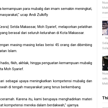
Nua
Mak
. Jika kemampuan para mubalig dan imam semakin meningkat,
menj
syarakat," ucap Andi Zulkifly.
Kesra) Setda Makassar, Moh Syarief, melaporkan pelatihan
yang berasal dari seluruh kelurahan di Kota Makassar.
Nua
Sel
dengan masing-masing kelas berisi 45 orang dan dibimbing
Sula
atan Islam.
ir, hadis, fikih, akhlak, hingga penguatan kemampuan mubalig
a Moh Syarief.
Nua
sek
 hari sebagai upaya meningkatkan kompetensi mubalig dan
Meli
wah di tengah masyarakat yang terus berkembang.
Th
eramah. Karena itu, kami berupaya menghadirkan materi
at kompetensi mereka dalam berdakwah," ujarnya.