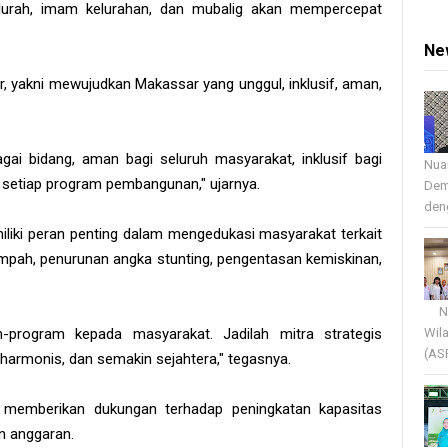
 lurah, imam kelurahan, dan mubalig akan mempercepat
Ne
 yakni mewujudkan Makassar yang unggul, inklusif, aman,
ai bidang, aman bagi seluruh masyarakat, inklusif bagi
Nua
setiap program pembangunan," ujarnya.
Dem
deng
liki peran penting dalam mengedukasi masyarakat terkait
mpah, penurunan angka stunting, pengentasan kemiskinan,
Nua
Wil
program kepada masyarakat. Jadilah mitra strategis
(AS
 harmonis, dan semakin sejahtera," tegasnya.
memberikan dukungan terhadap peningkatan kapasitas
n anggaran.