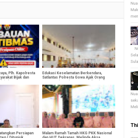
Nua
Mak
menj
Nua
Sel
Sula
ya, Plh. Kapolresta
Edukasi Keselamatan Berkendara,
arakat Bijak dan
Satlantas Polresta Gowa Ajak Orang
igital
Tua Cegah Anak Mengemudi Sebelum
Cukup Umur
Nua
sek
Meli
Th
atangkan Persiapan
Malam Ramah Tamah HKG PKK Nasional
ten I Ditunjuk
dan HUT Dekranas, Melinda Aksa