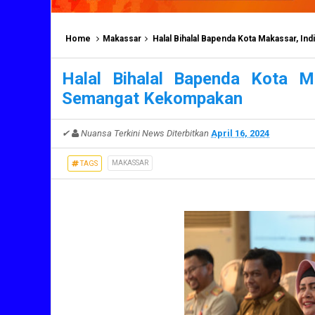
Home
Makassar
Halal Bihalal Bapenda Kota Makassar, I
Halal Bihalal Bapenda Kota Ma
Semangat Kekompakan
✔
Nuansa Terkini News
Diterbitkan
April 16, 2024
MAKASSAR
TAGS