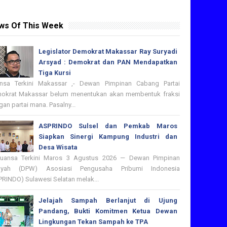
ws Of This Week
Legislator Demokrat Makassar Ray Suryadi
Arsyad : Demokrat dan PAN Mendapatkan
Tiga Kursi
nsa Terkini Makassar ,- Dewan Pimpinan Cabang Partai
okrat Makassar belum menentukan akan membentuk fraksi
an partai mana. Pasalny...
ASPRINDO Sulsel dan Pemkab Maros
Siapkan Sinergi Kampung Industri dan
Desa Wisata
nsa Terkini Maros 3 Agustus 2026 — Dewan Pimpinan
ayah (DPW) Asosiasi Pengusaha Pribumi Indonesia
PRINDO) Sulawesi Selatan melak...
Jelajah Sampah Berlanjut di Ujung
Pandang, Bukti Komitmen Ketua Dewan
Lingkungan Tekan Sampah ke TPA