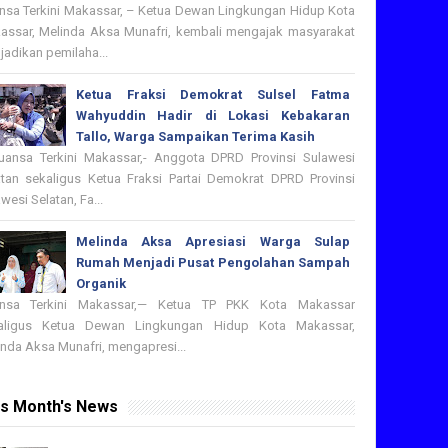
nsa Terkini Makassar, – Ketua Dewan Lingkungan Hidup Kota
assar, Melinda Aksa Munafri, kembali mengajak masyarakat
adikan pemilaha...
Ketua Fraksi Demokrat Sulsel Fatma
Wahyuddin Hadir di Lokasi Kebakaran
Tallo, Warga Sampaikan Terima Kasih
nsa Terkini Makassar,- Anggota DPRD Provinsi Sulawesi
atan sekaligus Ketua Fraksi Partai Demokrat DPRD Provinsi
wesi Selatan, Fa...
Melinda Aksa Apresiasi Warga Sulap
Rumah Menjadi Pusat Pengolahan Sampah
Organik
nsa Terkini Makassar,— Ketua TP PKK Kota Makassar
aligus Ketua Dewan Lingkungan Hidup Kota Makassar,
nda Aksa Munafri, mengapresi...
is Month's News