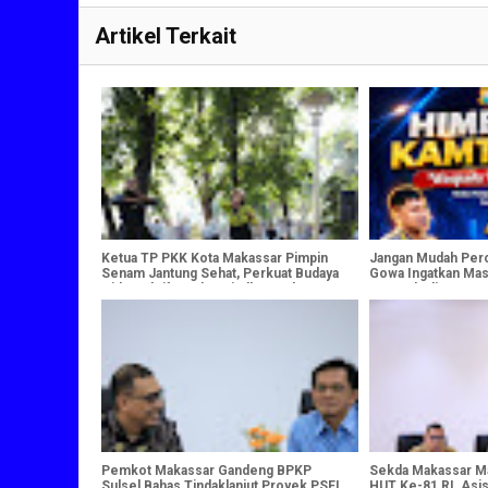
Artikel Terkait
Ketua TP PKK Kota Makassar Pimpin
Jangan Mudah Perca
Senam Jantung Sehat, Perkuat Budaya
Gowa Ingatkan Masy
Hidup Aktif untuk Wujudkan Keluarga
Waspada di Ruang D
Berdaya
Pemkot Makassar Gandeng BPKP
Sekda Makassar M
Sulsel Bahas Tindaklanjut Proyek PSEL
HUT Ke-81 RI, Asis