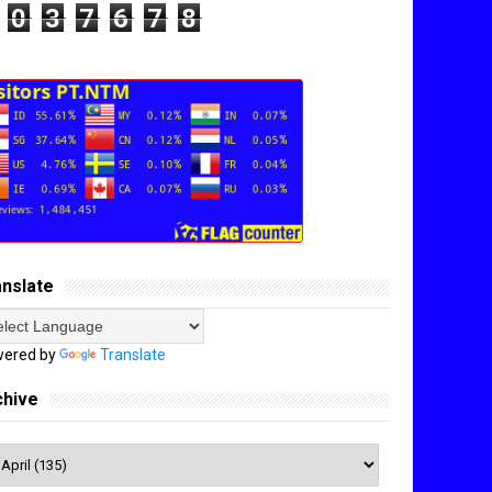
0
3
7
6
7
8
anslate
ered by
Translate
chive