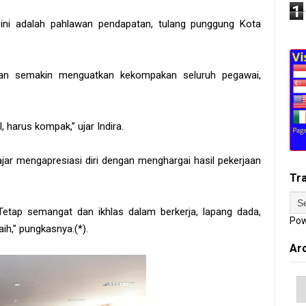
1
da ini adalah pahlawan pendapatan, tulang punggung Kota
apkan semakin menguatkan kekompakan seluruh pegawai,
l, harus kompak,” ujar Indira.
ajar mengapresiasi diri dengan menghargai hasil pekerjaan
Tr
i. Tetap semangat dan ikhlas dalam berkerja, lapang dada,
Pow
aih,” pungkasnya.(*).
Ar