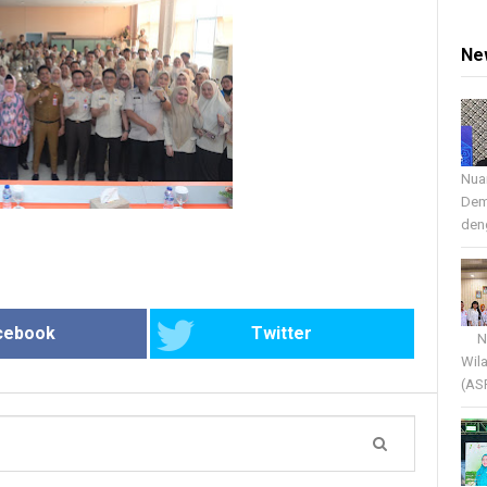
Ne
Nua
Dem
deng
cebook
Twitter
Nua
Wil
(AS