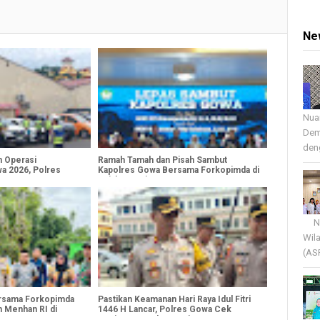
Ne
Nua
Dem
deng
n Operasi
Ramah Tamah dan Pisah Sambut
wa 2026, Polres
Kapolres Gowa Bersama Forkopimda di
an
Rujab Bupati Gowa
Nua
Wil
(AS
rsama Forkopimda
Pastikan Keamanan Hari Raya Idul Fitri
 Menhan RI di
1446 H Lancar, Polres Gowa Cek
Kesiapan Kendaraan Dinas