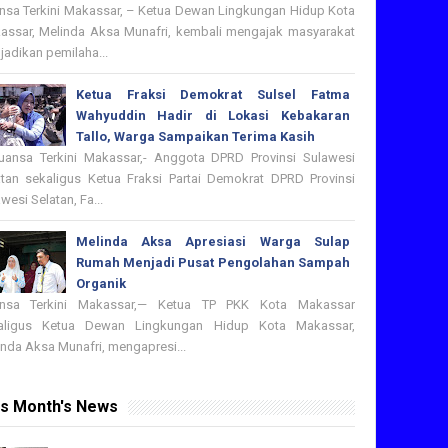
nsa Terkini Makassar, – Ketua Dewan Lingkungan Hidup Kota
assar, Melinda Aksa Munafri, kembali mengajak masyarakat
adikan pemilaha...
Ketua Fraksi Demokrat Sulsel Fatma
Wahyuddin Hadir di Lokasi Kebakaran
Tallo, Warga Sampaikan Terima Kasih
nsa Terkini Makassar,- Anggota DPRD Provinsi Sulawesi
atan sekaligus Ketua Fraksi Partai Demokrat DPRD Provinsi
wesi Selatan, Fa...
Melinda Aksa Apresiasi Warga Sulap
Rumah Menjadi Pusat Pengolahan Sampah
Organik
nsa Terkini Makassar,— Ketua TP PKK Kota Makassar
aligus Ketua Dewan Lingkungan Hidup Kota Makassar,
nda Aksa Munafri, mengapresi...
is Month's News