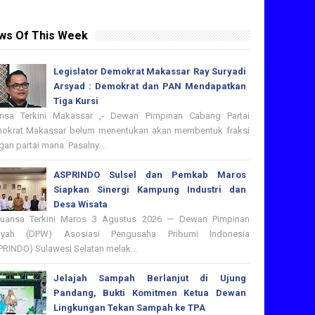
ws Of This Week
Legislator Demokrat Makassar Ray Suryadi
Arsyad : Demokrat dan PAN Mendapatkan
Tiga Kursi
nsa Terkini Makassar ,- Dewan Pimpinan Cabang Partai
okrat Makassar belum menentukan akan membentuk fraksi
an partai mana. Pasalny...
ASPRINDO Sulsel dan Pemkab Maros
Siapkan Sinergi Kampung Industri dan
Desa Wisata
nsa Terkini Maros 3 Agustus 2026 — Dewan Pimpinan
ayah (DPW) Asosiasi Pengusaha Pribumi Indonesia
PRINDO) Sulawesi Selatan melak...
Jelajah Sampah Berlanjut di Ujung
Pandang, Bukti Komitmen Ketua Dewan
Lingkungan Tekan Sampah ke TPA