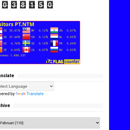
0
3
8
1
5
0
anslate
ered by
Translate
chive