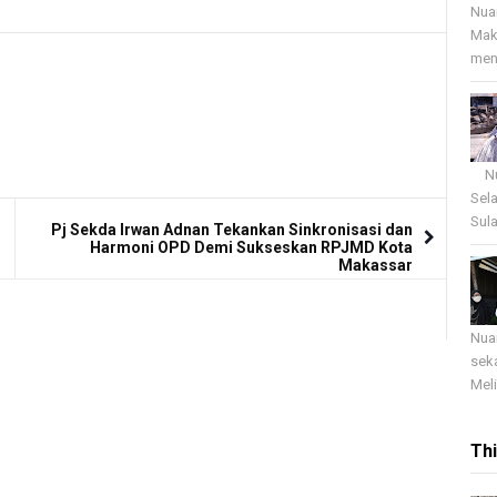
Nua
Mak
menj
Nua
Sel
Sula
Pj Sekda Irwan Adnan Tekankan Sinkronisasi dan
Harmoni OPD Demi Sukseskan RPJMD Kota
Makassar
Nua
sek
Meli
Th