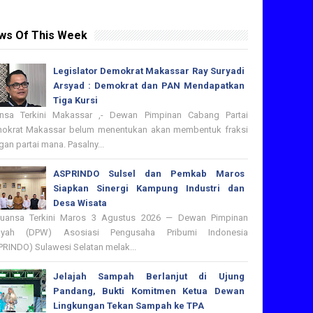
ws Of This Week
Legislator Demokrat Makassar Ray Suryadi
Arsyad : Demokrat dan PAN Mendapatkan
Tiga Kursi
nsa Terkini Makassar ,- Dewan Pimpinan Cabang Partai
okrat Makassar belum menentukan akan membentuk fraksi
an partai mana. Pasalny...
ASPRINDO Sulsel dan Pemkab Maros
Siapkan Sinergi Kampung Industri dan
Desa Wisata
nsa Terkini Maros 3 Agustus 2026 — Dewan Pimpinan
ayah (DPW) Asosiasi Pengusaha Pribumi Indonesia
PRINDO) Sulawesi Selatan melak...
Jelajah Sampah Berlanjut di Ujung
Pandang, Bukti Komitmen Ketua Dewan
Lingkungan Tekan Sampah ke TPA