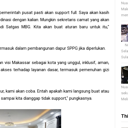
Nua
Mak
emerintah pusat pasti akan support full. Saya akan kasih
menj
inasi dengan kalian. Mungkin sekretaris camat yang akan
adi Satgas MBG. Kita akan buat aturan baru untuk itu,"
Nua
 termasuk dalam pembangunan dapur SPPG jika diperlukan.
Sel
Sula
 visi Makassar sebagai kota yang unggul, inklusif, aman,
i akses terhadap layanan dasar, termasuk pemenuhan gizi
Nua
ur, kami akan coba. Entah apakah kami langsung buat atau
sek
n sampai kita dianggap tidak support," pungkasnya.
Meli
Th