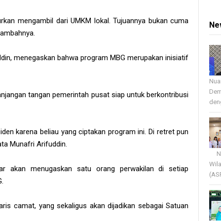
urkan mengambil dari UMKM lokal. Tujuannya bukan cuma
Ne
 tambahnya.
fuddin, menegaskan bahwa program MBG merupakan inisiatif
Nua
Dem
angan tangan pemerintah pusat siap untuk berkontribusi
deng
den karena beliau yang ciptakan program ini. Di retret pun
ta Munafri Arifuddin.
Nua
Wil
r akan menugaskan satu orang perwakilan di setiap
(AS
.
taris camat, yang sekaligus akan dijadikan sebagai Satuan