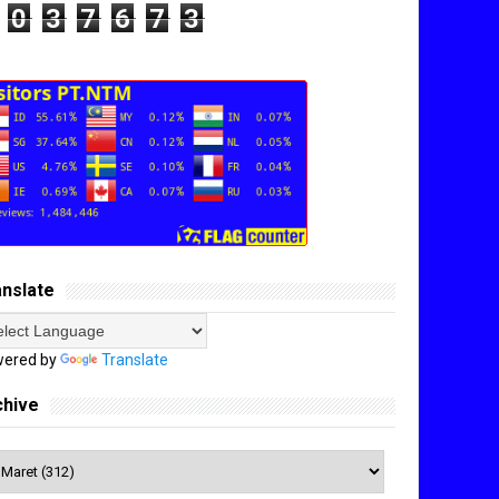
0
3
7
6
7
3
anslate
ered by
Translate
chive