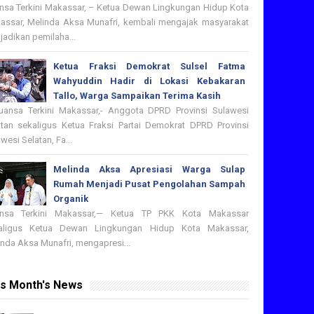
nsa Terkini Makassar, – Ketua Dewan Lingkungan Hidup Kota
assar, Melinda Aksa Munafri, kembali mengajak masyarakat
adikan pemilaha...
Ketua Fraksi Demokrat Sulsel Fatma
Wahyuddin Hadir di Lokasi Kebakaran
Tallo, Warga Sampaikan Terima Kasih
nsa Terkini Makassar,- Anggota DPRD Provinsi Sulawesi
atan sekaligus Ketua Fraksi Partai Demokrat DPRD Provinsi
wesi Selatan, Fa...
Melinda Aksa Apresiasi Warga Sulap
Rumah Menjadi Pusat Pengolahan Sampah
Organik
nsa Terkini Makassar,— Ketua TP PKK Kota Makassar
aligus Ketua Dewan Lingkungan Hidup Kota Makassar,
nda Aksa Munafri, mengapresi...
is Month's News