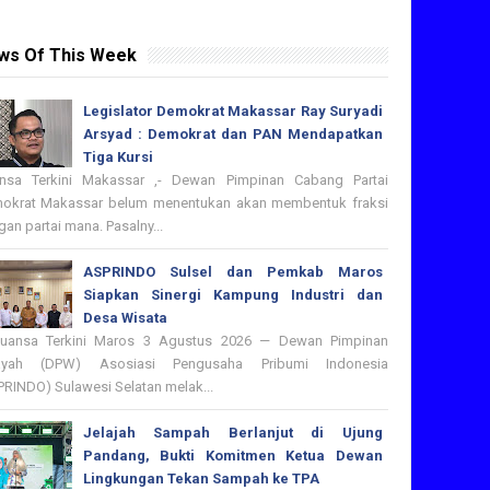
ws Of This Week
Legislator Demokrat Makassar Ray Suryadi
Arsyad : Demokrat dan PAN Mendapatkan
Tiga Kursi
nsa Terkini Makassar ,- Dewan Pimpinan Cabang Partai
okrat Makassar belum menentukan akan membentuk fraksi
an partai mana. Pasalny...
ASPRINDO Sulsel dan Pemkab Maros
Siapkan Sinergi Kampung Industri dan
Desa Wisata
nsa Terkini Maros 3 Agustus 2026 — Dewan Pimpinan
ayah (DPW) Asosiasi Pengusaha Pribumi Indonesia
PRINDO) Sulawesi Selatan melak...
Jelajah Sampah Berlanjut di Ujung
Pandang, Bukti Komitmen Ketua Dewan
Lingkungan Tekan Sampah ke TPA