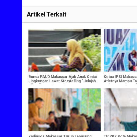
Artikel Terkait
Bunda PAUD Makassar Ajak Anak Cintai
Ketua IPSI Makassa
Lingkungan Lewat Storytelling “Jelajah
Atletnya Mampu Ta
Hijau di Pantai Losari
Kejurnas Malang C
Kadinsos Makassar Turun Langsung
TP PKK Kota Makas