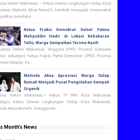
nsa Terkini Makassar, – Ketua Dewan Lingkungan Hidup Kota
assar, Melinda Aksa Munafri, kembali mengajak masyarakat
adikan pemilaha...
Ketua Fraksi Demokrat Sulsel Fatma
Wahyuddin Hadir di Lokasi Kebakaran
Tallo, Warga Sampaikan Terima Kasih
nsa Terkini Makassar,- Anggota DPRD Provinsi Sulawesi
atan sekaligus Ketua Fraksi Partai Demokrat DPRD Provinsi
wesi Selatan, Fa...
Melinda Aksa Apresiasi Warga Sulap
Rumah Menjadi Pusat Pengolahan Sampah
Organik
nsa Terkini Makassar,— Ketua TP PKK Kota Makassar
aligus Ketua Dewan Lingkungan Hidup Kota Makassar,
nda Aksa Munafri, mengapresi...
is Month's News