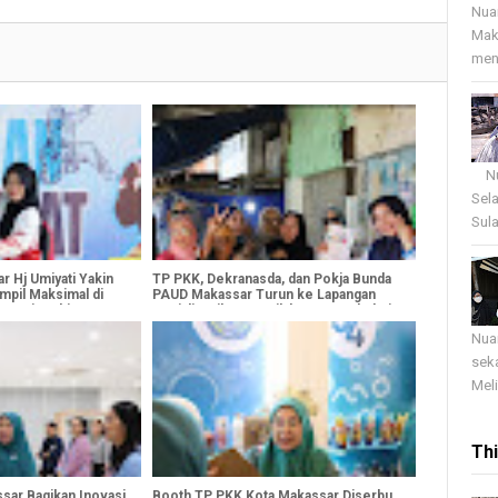
Nua
Mak
menj
Nua
Sel
Sula
r Hj Umiyati Yakin
TP PKK, Dekranasda, dan Pokja Bunda
mpil Maksimal di
PAUD Makassar Turun ke Lapangan
hampionship VI
Sosialisasikan Pemilahan Sampah dari
Rumah
Nua
sek
Meli
Th
sar Bagikan Inovasi
Booth TP PKK Kota Makassar Diserbu