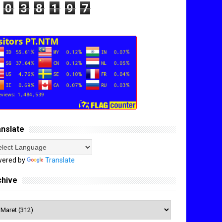
0
3
8
1
9
7
anslate
ered by
Translate
chive