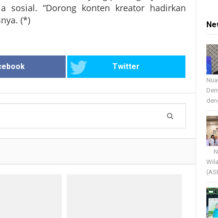
sosial. “Dorong konten kreator hadirkan
nya. (*)
Ne
cebook
Twitter
Nua
Dem
deng
Nua
Wil
(AS