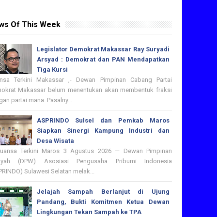
ws Of This Week
Legislator Demokrat Makassar Ray Suryadi
Arsyad : Demokrat dan PAN Mendapatkan
Tiga Kursi
nsa Terkini Makassar ,- Dewan Pimpinan Cabang Partai
okrat Makassar belum menentukan akan membentuk fraksi
an partai mana. Pasalny...
ASPRINDO Sulsel dan Pemkab Maros
Siapkan Sinergi Kampung Industri dan
Desa Wisata
nsa Terkini Maros 3 Agustus 2026 — Dewan Pimpinan
ayah (DPW) Asosiasi Pengusaha Pribumi Indonesia
PRINDO) Sulawesi Selatan melak...
Jelajah Sampah Berlanjut di Ujung
Pandang, Bukti Komitmen Ketua Dewan
Lingkungan Tekan Sampah ke TPA