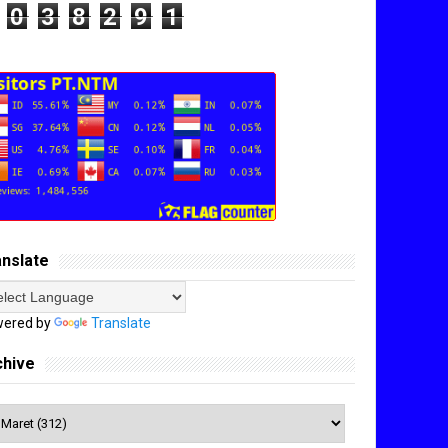
0
3
8
2
9
1
anslate
ered by
Translate
chive