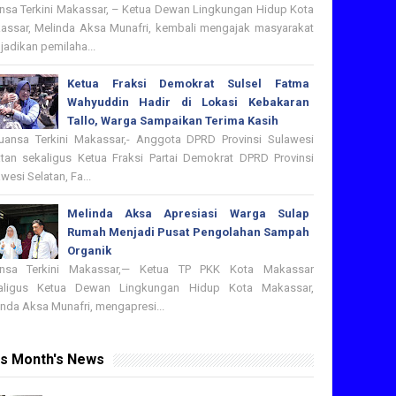
nsa Terkini Makassar, – Ketua Dewan Lingkungan Hidup Kota
assar, Melinda Aksa Munafri, kembali mengajak masyarakat
adikan pemilaha...
Ketua Fraksi Demokrat Sulsel Fatma
Wahyuddin Hadir di Lokasi Kebakaran
Tallo, Warga Sampaikan Terima Kasih
nsa Terkini Makassar,- Anggota DPRD Provinsi Sulawesi
atan sekaligus Ketua Fraksi Partai Demokrat DPRD Provinsi
wesi Selatan, Fa...
Melinda Aksa Apresiasi Warga Sulap
Rumah Menjadi Pusat Pengolahan Sampah
Organik
nsa Terkini Makassar,— Ketua TP PKK Kota Makassar
aligus Ketua Dewan Lingkungan Hidup Kota Makassar,
nda Aksa Munafri, mengapresi...
is Month's News