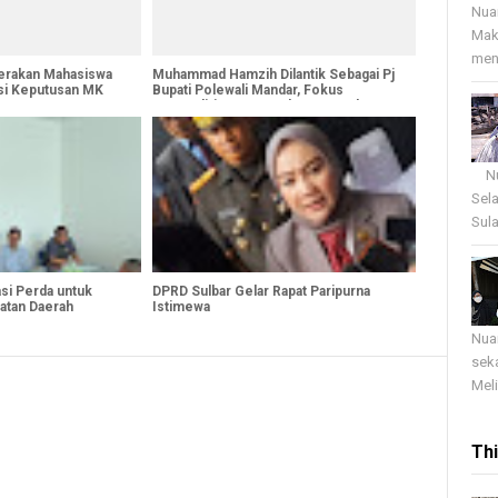
Nua
Mak
menj
erakan Mahasiswa
Muhammad Hamzih Dilantik Sebagai Pj
si Keputusan MK
Bupati Polewali Mandar, Fokus
Kemandirian Pangan dan Persoalan
Sampah
Nua
Sel
Sula
si Perda untuk
DPRD Sulbar Gelar Rapat Paripurna
atan Daerah
Istimewa
Nua
sek
Meli
Th