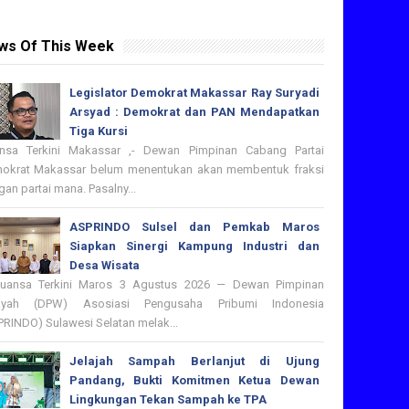
ws Of This Week
Legislator Demokrat Makassar Ray Suryadi
Arsyad : Demokrat dan PAN Mendapatkan
Tiga Kursi
nsa Terkini Makassar ,- Dewan Pimpinan Cabang Partai
okrat Makassar belum menentukan akan membentuk fraksi
an partai mana. Pasalny...
ASPRINDO Sulsel dan Pemkab Maros
Siapkan Sinergi Kampung Industri dan
Desa Wisata
nsa Terkini Maros 3 Agustus 2026 — Dewan Pimpinan
ayah (DPW) Asosiasi Pengusaha Pribumi Indonesia
PRINDO) Sulawesi Selatan melak...
Jelajah Sampah Berlanjut di Ujung
Pandang, Bukti Komitmen Ketua Dewan
Lingkungan Tekan Sampah ke TPA