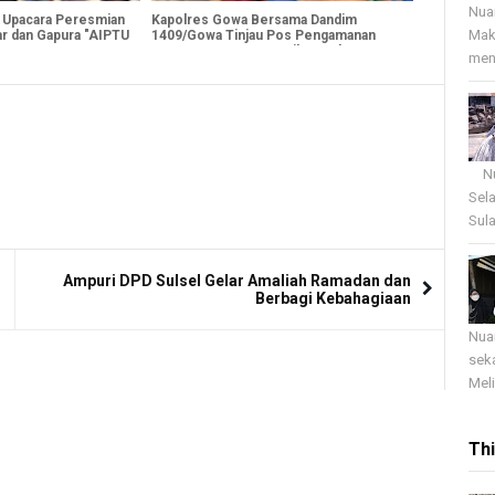
Nua
 Upacara Peresmian
Kapolres Gowa Bersama Dandim
Mak
r dan Gapura "AIPTU
1409/Gowa Tinjau Pos Pengamanan
Ops Ketupat 2025, Berikan Dukungan
menj
Kepada Personel
Nua
Sel
Sula
Ampuri DPD Sulsel Gelar Amaliah Ramadan dan
Berbagi Kebahagiaan
Nua
sek
Meli
Th