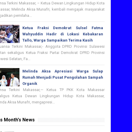
nsa Terkini Makassar, – Ketua Dewan Lingkungan Hidup Kota
assar, Melinda Aksa Munafri, kembali mengajak masyarakat
adikan pemilaha...
Ketua Fraksi Demokrat Sulsel Fatma
Wahyuddin Hadir di Lokasi Kebakaran
Tallo, Warga Sampaikan Terima Kasih
nsa Terkini Makassar,- Anggota DPRD Provinsi Sulawesi
atan sekaligus Ketua Fraksi Partai Demokrat DPRD Provinsi
wesi Selatan, Fa...
Melinda Aksa Apresiasi Warga Sulap
Rumah Menjadi Pusat Pengolahan Sampah
Organik
nsa Terkini Makassar,— Ketua TP PKK Kota Makassar
aligus Ketua Dewan Lingkungan Hidup Kota Makassar,
nda Aksa Munafri, mengapresi...
is Month's News