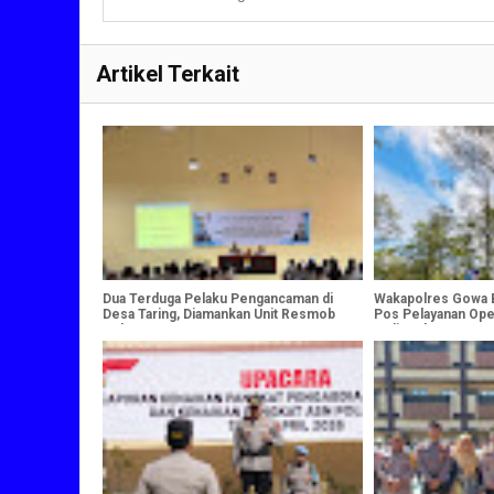
Artikel Terkait
Dua Terduga Pelaku Pengancaman di
Wakapolres Gowa 
Desa Taring, Diamankan Unit Resmob
Pos Pelayanan Oper
Polres Gowa
Malino dan Rest Ar
Parangloe