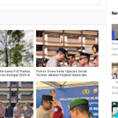
Ne
Nua
Dem
deng
Bersama PJU Pantau
Polres Gowa Gelar Upacara Serah
asi Ketupat 2025 di
Terima Jabatan Pejabat Utama dan
ea Bontojai
Kapolsek
Nua
Wil
(AS