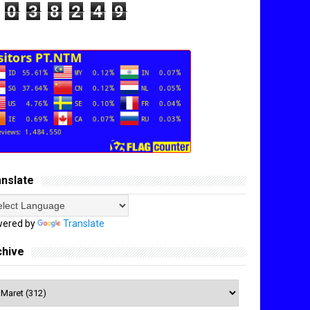
0
3
8
2
4
9
anslate
ered by
Translate
chive