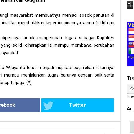
beranian dan ketegasan.
1
ngi masyarakat membuatnya menjadi sosok panutan di
iminalitas membuktikan kepemimpinannya yang efektif dan
to dipercaya untuk mengemban tugas sebagai Kapolres
 yang solid, diharapkan ia mampu membawa perubahan
asyarakat.
stu Wijayanto terus menjadi inspirasi bagi rekan-rekannya.
ini mampu menjalankan tugas barunya dengan baik serta
Tr
ap terjaga. (*).
Pow
cebook
Twitter
Ar