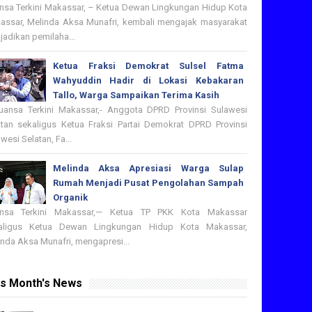
nsa Terkini Makassar, – Ketua Dewan Lingkungan Hidup Kota
assar, Melinda Aksa Munafri, kembali mengajak masyarakat
adikan pemilaha...
Ketua Fraksi Demokrat Sulsel Fatma
Wahyuddin Hadir di Lokasi Kebakaran
Tallo, Warga Sampaikan Terima Kasih
nsa Terkini Makassar,- Anggota DPRD Provinsi Sulawesi
atan sekaligus Ketua Fraksi Partai Demokrat DPRD Provinsi
wesi Selatan, Fa...
Melinda Aksa Apresiasi Warga Sulap
Rumah Menjadi Pusat Pengolahan Sampah
Organik
nsa Terkini Makassar,— Ketua TP PKK Kota Makassar
aligus Ketua Dewan Lingkungan Hidup Kota Makassar,
nda Aksa Munafri, mengapresi...
is Month's News