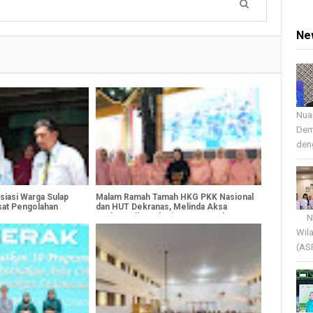
Ne
Nua
Dem
deng
siasi Warga Sulap
Malam Ramah Tamah HKG PKK Nasional
at Pengolahan
dan HUT Dekranas, Melinda Aksa
Perkuat Silaturahmi Antar Daerah
Nua
Wil
(AS