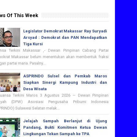
ws Of This Week
Legislator Demokrat Makassar Ray Suryadi
Arsyad : Demokrat dan PAN Mendapatkan
Tiga Kursi
nsa Terkini Makassar ,- Dewan Pimpinan Cabang Partai
okrat Makassar belum menentukan akan membentuk fraksi
an partai mana. Pasalny...
ASPRINDO Sulsel dan Pemkab Maros
Siapkan Sinergi Kampung Industri dan
Desa Wisata
nsa Terkini Maros 3 Agustus 2026 — Dewan Pimpinan
ayah (DPW) Asosiasi Pengusaha Pribumi Indonesia
PRINDO) Sulawesi Selatan melak...
Jelajah Sampah Berlanjut di Ujung
Pandang, Bukti Komitmen Ketua Dewan
Lingkungan Tekan Sampah ke TPA