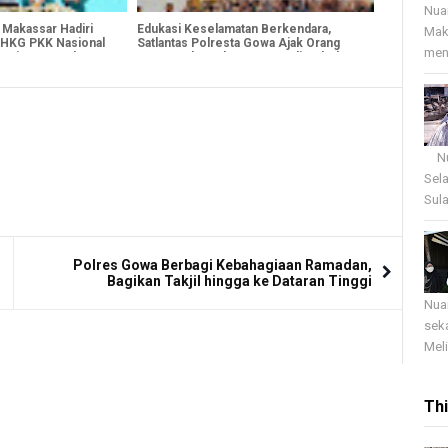
Nua
 Makassar Hadiri
Edukasi Keselamatan Berkendara,
Mak
 HKG PKK Nasional
Satlantas Polresta Gowa Ajak Orang
menj
Komitmen Perkuat
Tua Cegah Anak Mengemudi Sebelum
Cukup Umur
Nua
Sel
Sula
Polres Gowa Berbagi Kebahagiaan Ramadan,
Bagikan Takjil hingga ke Dataran Tinggi
Nua
sek
Meli
Th