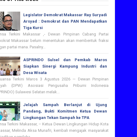
Legislator Demokrat Makassar Ray Suryadi
Arsyad : Demokrat dan PAN Mendapatkan
Tiga Kursi
nsa Terkini Makassar ,- Dewan Pimpinan Cabang Partai
okrat Makassar belum menentukan akan membentuk fraksi
an partai mana. Pasalny...
ASPRINDO Sulsel dan Pemkab Maros
Siapkan Sinergi Kampung Industri dan
Desa Wisata
nsa Terkini Maros 3 Agustus 2026 — Dewan Pimpinan
ayah (DPW) Asosiasi Pengusaha Pribumi Indonesia
PRINDO) Sulawesi Selatan melak...
Jelajah Sampah Berlanjut di Ujung
Pandang, Bukti Komitmen Ketua Dewan
Lingkungan Tekan Sampah ke TPA
nsa Terkini Makassar, – Ketua Dewan Lingkungan Hidup Kota
assar, Melinda Aksa Munafri, kembali mengajak masyarakat
adikan pemilaha...