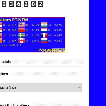
0
3
6
2
0
2
anslate
chive
ws Of This Week