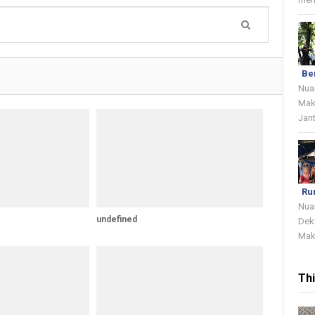
Be
Nua
Mak
Jant
Ru
Nua
undefined
Dek
Mak
Th