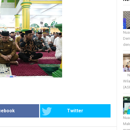
Nua
Dem
deng
Nua
Wil
(AS
cebook
Twitter
Nua
Mak
menj