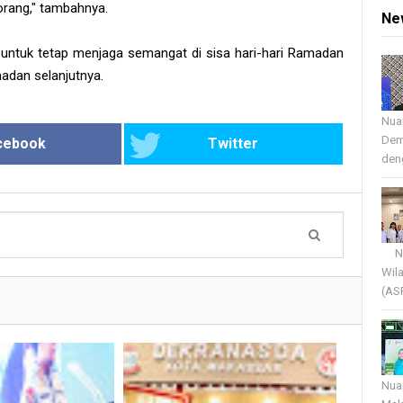
orang," tambahnya.
Ne
untuk tetap menjaga semangat di sisa hari-hari Ramadan
adan selanjutnya.
Nua
Dem
cebook
Twitter
deng
Nua
Wil
(AS
Nua