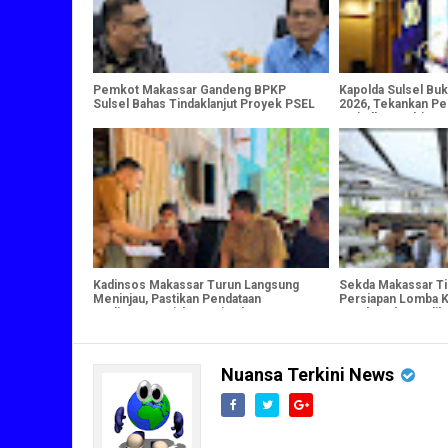
Pemkot Makassar Gandeng BPKP
Kapolda Sulsel Bu
Sulsel Bahas Tindaklanjut Proyek PSEL
2026, Tekankan Pe
Wujudkan Polri Pre
Kadinsos Makassar Turun Langsung
Sekda Makassar Tin
Meninjau, Pastikan Pendataan
Persiapan Lomba K
Perlinsos Berjalan Optimal
Pembenahan Indika
Nuansa Terkini News