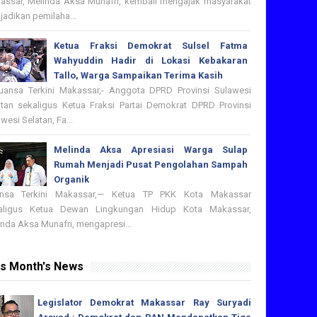
assar, Melinda Aksa Munafri, kembali mengajak masyarakat
adikan pemilaha...
Ketua Fraksi Demokrat Sulsel Fatma
Wahyuddin Hadir di Lokasi Kebakaran
Tallo, Warga Sampaikan Terima Kasih
nsa Terkini Makassar,- Anggota DPRD Provinsi Sulawesi
atan sekaligus Ketua Fraksi Partai Demokrat DPRD Provinsi
wesi Selatan, Fa...
Melinda Aksa Apresiasi Warga Sulap
Rumah Menjadi Pusat Pengolahan Sampah
Organik
nsa Terkini Makassar,— Ketua TP PKK Kota Makassar
aligus Ketua Dewan Lingkungan Hidup Kota Makassar,
nda Aksa Munafri, mengapresi...
is Month's News
Legislator Demokrat Makassar Ray Suryadi