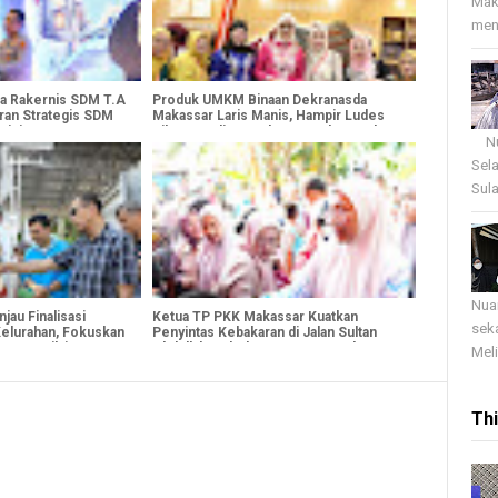
Mak
menj
ka Rakernis SDM T.A
Produk UMKM Binaan Dekranasda
ran Strategis SDM
Makassar Laris Manis, Hampir Ludes
sisi
Diborong di Puncak HUT Dekranas ke-
Nua
46
Sel
Sula
Nua
jau Finalisasi
Ketua TP PKK Makassar Kuatkan
sek
elurahan, Fokuskan
Penyintas Kebakaran di Jalan Sultan
tor Penilaian
Abdullah, Salurkan Bantuan untuk
Meli
Korban
Th