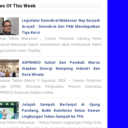
ws Of This Week
Legislator Demokrat Makassar Ray Suryadi
Arsyad : Demokrat dan PAN Mendapatkan
Tiga Kursi
nsa Terkini Makassar ,- Dewan Pimpinan Cabang Partai
okrat Makassar belum menentukan akan membentuk fraksi
an partai mana. Pasalny...
ASPRINDO Sulsel dan Pemkab Maros
Siapkan Sinergi Kampung Industri dan
Desa Wisata
nsa Terkini Maros 3 Agustus 2026 — Dewan Pimpinan
ayah (DPW) Asosiasi Pengusaha Pribumi Indonesia
PRINDO) Sulawesi Selatan melak...
Jelajah Sampah Berlanjut di Ujung
Pandang, Bukti Komitmen Ketua Dewan
Lingkungan Tekan Sampah ke TPA
nsa Terkini Makassar, – Ketua Dewan Lingkungan Hidup Kota