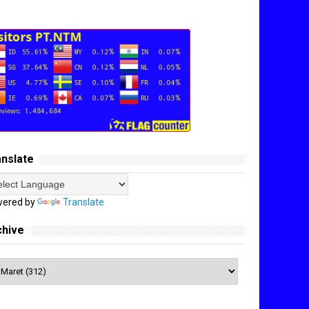
anslate
ered by
Translate
chive