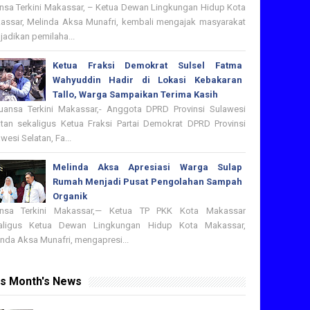
nsa Terkini Makassar, – Ketua Dewan Lingkungan Hidup Kota
assar, Melinda Aksa Munafri, kembali mengajak masyarakat
adikan pemilaha...
Ketua Fraksi Demokrat Sulsel Fatma
Wahyuddin Hadir di Lokasi Kebakaran
Tallo, Warga Sampaikan Terima Kasih
nsa Terkini Makassar,- Anggota DPRD Provinsi Sulawesi
atan sekaligus Ketua Fraksi Partai Demokrat DPRD Provinsi
wesi Selatan, Fa...
Melinda Aksa Apresiasi Warga Sulap
Rumah Menjadi Pusat Pengolahan Sampah
Organik
nsa Terkini Makassar,— Ketua TP PKK Kota Makassar
aligus Ketua Dewan Lingkungan Hidup Kota Makassar,
nda Aksa Munafri, mengapresi...
is Month's News