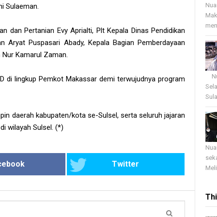
Nua
i Sulaeman.
Mak
menj
an dan Pertanian Evy Aprialti, Plt Kepala Dinas Pendidikan
gan Aryat Puspasari Abady, Kepala Bagian Pemberdayaan
n Nur Kamarul Zaman.
Nua
OPD di lingkup Pemkot Makassar demi terwujudnya program
Sel
Sula
mpin daerah kabupaten/kota se-Sulsel, serta seluruh jajaran
 wilayah Sulsel. (*)
Nua
sek
cebook
Twitter
Meli
Th