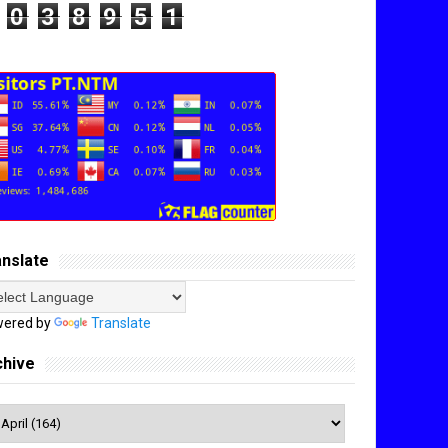
0
3
8
9
5
1
anslate
ered by
Translate
chive