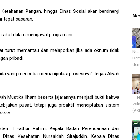
s Ketahanan Pangan, hingga Dinas Sosial akan bersinergi
Ne
r tepat sasaran.
yarakat dalam mengawal program ini.
kat turut memantau dan melaporkan jika ada oknum tidak
Nua
gan pribadi.
Dem
deng
 ada yang mencoba memanipulasi prosesnya,” tegas Aliyah
yah Mustika Ilham beserta jajarannya menjadi bukti bahwa
Nua
Wil
bijakan pusat, tetapi juga proaktif menciptakan sistem
(AS
saran.
sisten II Fathur Rahim, Kepala Badan Perencanaan dan
 Dinas Kesehatan Nursaidah Sirajuddin, Kepala Dinas