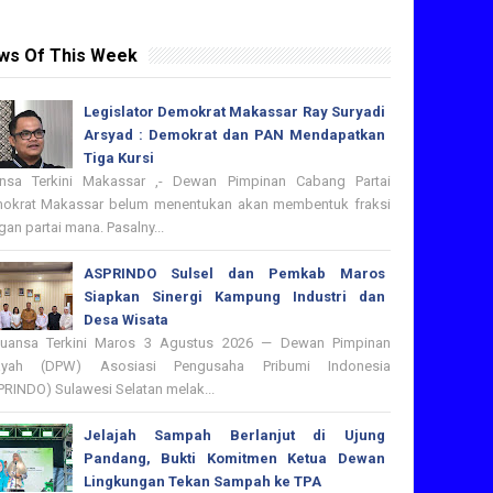
ws Of This Week
Legislator Demokrat Makassar Ray Suryadi
Arsyad : Demokrat dan PAN Mendapatkan
Tiga Kursi
nsa Terkini Makassar ,- Dewan Pimpinan Cabang Partai
okrat Makassar belum menentukan akan membentuk fraksi
an partai mana. Pasalny...
ASPRINDO Sulsel dan Pemkab Maros
Siapkan Sinergi Kampung Industri dan
Desa Wisata
nsa Terkini Maros 3 Agustus 2026 — Dewan Pimpinan
ayah (DPW) Asosiasi Pengusaha Pribumi Indonesia
PRINDO) Sulawesi Selatan melak...
Jelajah Sampah Berlanjut di Ujung
Pandang, Bukti Komitmen Ketua Dewan
Lingkungan Tekan Sampah ke TPA