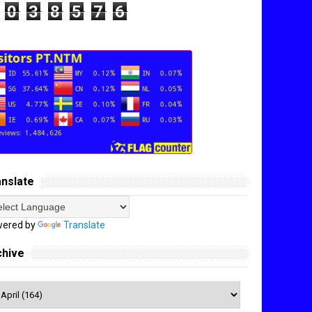
0
3
8
5
7
6
anslate
ered by
Translate
chive