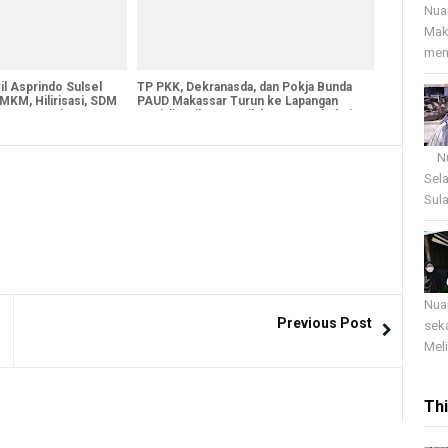
Nua
Mak
menj
l Asprindo Sulsel
TP PKK, Dekranasda, dan Pokja Bunda
MKM, Hilirisasi, SDM
PAUD Makassar Turun ke Lapangan
 Antar-Lembaga
Sosialisasikan Pemilahan Sampah dari
Rumah
Nua
Sel
Sula
Nua
Previous Post
sek
Meli
Th