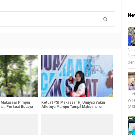
Ne
Nua
Dem
deng
Nua
Wil
 Makassar Pimpin
Ketua IPSI Makassar Hj Umiyati Yakin
(AS
at, Perkuat Budaya
Atletnya Mampu Tampil Maksimal di
Wujudkan Keluarga
Kejurnas Malang Championship VI