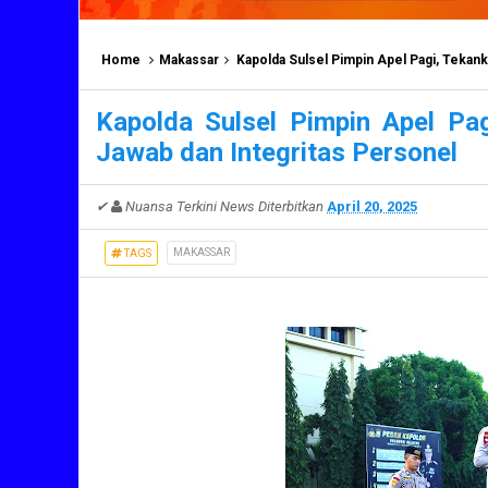
Home
Makassar
Kapolda Sulsel Pimpin Apel Pagi, Tekan
Kapolda Sulsel Pimpin Apel Pa
Jawab dan Integritas Personel
✔
Nuansa Terkini News
Diterbitkan
April 20, 2025
MAKASSAR
TAGS