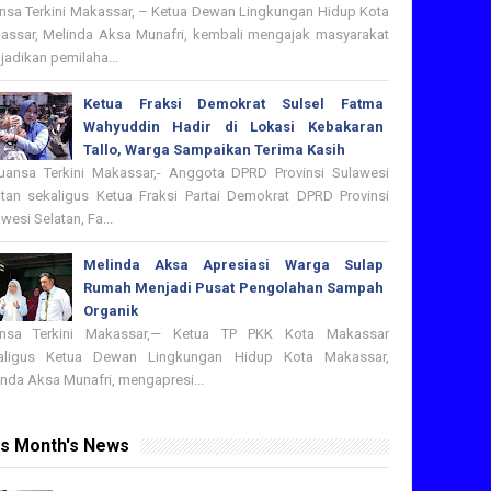
nsa Terkini Makassar, – Ketua Dewan Lingkungan Hidup Kota
assar, Melinda Aksa Munafri, kembali mengajak masyarakat
adikan pemilaha...
Ketua Fraksi Demokrat Sulsel Fatma
Wahyuddin Hadir di Lokasi Kebakaran
Tallo, Warga Sampaikan Terima Kasih
nsa Terkini Makassar,- Anggota DPRD Provinsi Sulawesi
atan sekaligus Ketua Fraksi Partai Demokrat DPRD Provinsi
wesi Selatan, Fa...
Melinda Aksa Apresiasi Warga Sulap
Rumah Menjadi Pusat Pengolahan Sampah
Organik
nsa Terkini Makassar,— Ketua TP PKK Kota Makassar
aligus Ketua Dewan Lingkungan Hidup Kota Makassar,
nda Aksa Munafri, mengapresi...
is Month's News