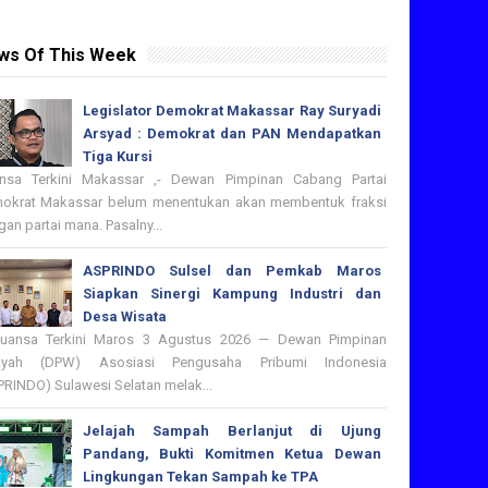
ws Of This Week
Legislator Demokrat Makassar Ray Suryadi
Arsyad : Demokrat dan PAN Mendapatkan
Tiga Kursi
nsa Terkini Makassar ,- Dewan Pimpinan Cabang Partai
okrat Makassar belum menentukan akan membentuk fraksi
an partai mana. Pasalny...
ASPRINDO Sulsel dan Pemkab Maros
Siapkan Sinergi Kampung Industri dan
Desa Wisata
nsa Terkini Maros 3 Agustus 2026 — Dewan Pimpinan
ayah (DPW) Asosiasi Pengusaha Pribumi Indonesia
PRINDO) Sulawesi Selatan melak...
Jelajah Sampah Berlanjut di Ujung
Pandang, Bukti Komitmen Ketua Dewan
Lingkungan Tekan Sampah ke TPA