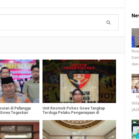
Ne
Nua
Dem
deng
Nua
Wil
uran di Pallangga
Unit Resmob Polres Gowa Tangkap
(AS
s Gowa Tegaskan
Terduga Pelaku Penganiayaan dI
 Kejahatan Jalanan
Katangka