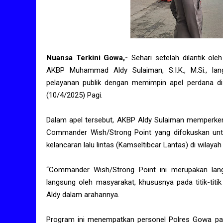
Nuansa Terkini Gowa,-
Sehari setelah dilantik ol
AKBP Muhammad Aldy Sulaiman, S.I.K., M.Si., l
pelayanan publik dengan memimpin apel perdana d
(10/4/2025) Pagi.
Dalam apel tersebut, AKBP Aldy Sulaiman memperke
Commander Wish/Strong Point yang difokuskan untu
kelancaran lalu lintas (Kamseltibcar Lantas) di wilay
“Commander Wish/Strong Point ini merupakan lang
langsung oleh masyarakat, khususnya pada titik-titi
Aldy dalam arahannya.
Program ini menempatkan personel Polres Gowa pada