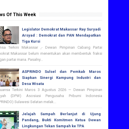
ws Of This Week
Legislator Demokrat Makassar Ray Suryadi
Arsyad : Demokrat dan PAN Mendapatkan
Tiga Kursi
nsa Terkini Makassar ,- Dewan Pimpinan Cabang Partai
okrat Makassar belum menentukan akan membentuk fraksi
an partai mana. Pasalny...
ASPRINDO Sulsel dan Pemkab Maros
Siapkan Sinergi Kampung Industri dan
Desa Wisata
nsa Terkini Maros 3 Agustus 2026 — Dewan Pimpinan
ayah (DPW) Asosiasi Pengusaha Pribumi Indonesia
PRINDO) Sulawesi Selatan melak...
Jelajah Sampah Berlanjut di Ujung
Pandang, Bukti Komitmen Ketua Dewan
Lingkungan Tekan Sampah ke TPA