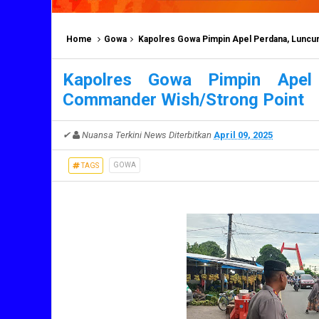
Home
Gowa
Kapolres Gowa Pimpin Apel Perdana, Lunc
Kapolres Gowa Pimpin Apel 
Commander Wish/Strong Point
✔
Nuansa Terkini News
Diterbitkan
April 09, 2025
GOWA
TAGS