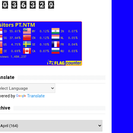
0
3
6
3
2
9
anslate
ered by
Translate
chive