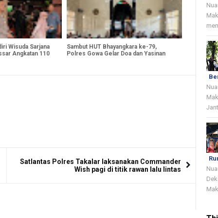
Nua
Mak
menj
ri Wisuda Sarjana
Sambut HUT Bhayangkara ke-79,
ssar Angkatan 110
Polres Gowa Gelar Doa dan Yasinan
Bersama
Be
Nua
Mak
Jant
Ru
Satlantas Polres Takalar laksanakan Commander
Nua
Wish pagi di titik rawan lalu lintas
Dek
Mak