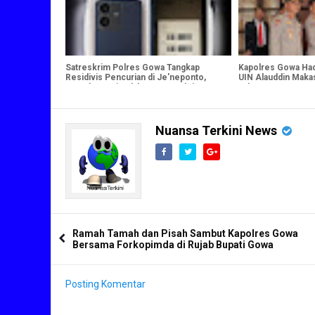
Satreskrim Polres Gowa Tangkap
Kapolres Gowa Hadi
Residivis Pencurian di Je'neponto,
UIN Alauddin Maka
Amankan Sejumlah Barang Bukti
Tahun 2025
Nuansa Terkini News
Ramah Tamah dan Pisah Sambut Kapolres Gowa
Bersama Forkopimda di Rujab Bupati Gowa
Posting Komentar