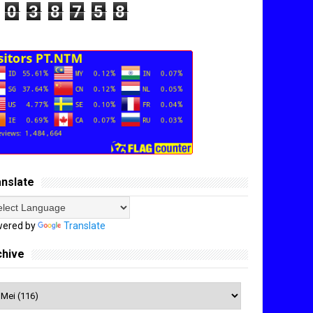
0
3
8
7
5
8
anslate
ered by
Translate
chive