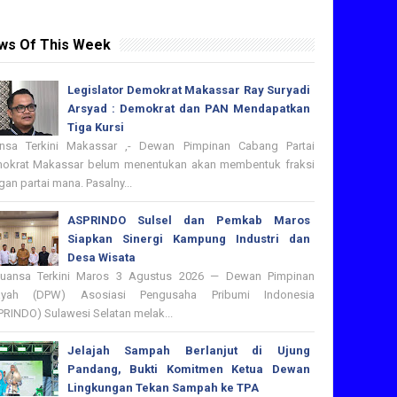
ws Of This Week
Legislator Demokrat Makassar Ray Suryadi
Arsyad : Demokrat dan PAN Mendapatkan
Tiga Kursi
nsa Terkini Makassar ,- Dewan Pimpinan Cabang Partai
okrat Makassar belum menentukan akan membentuk fraksi
an partai mana. Pasalny...
ASPRINDO Sulsel dan Pemkab Maros
Siapkan Sinergi Kampung Industri dan
Desa Wisata
nsa Terkini Maros 3 Agustus 2026 — Dewan Pimpinan
ayah (DPW) Asosiasi Pengusaha Pribumi Indonesia
PRINDO) Sulawesi Selatan melak...
Jelajah Sampah Berlanjut di Ujung
Pandang, Bukti Komitmen Ketua Dewan
Lingkungan Tekan Sampah ke TPA