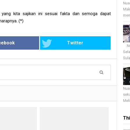
Nua
Mak
a yang kita sajikan ini sesuai fakta dan semoga dapat
menj
harapnya. (*)
cebook
Twitter
Nua
Sel
Sula
Nua
sek
Meli
Th