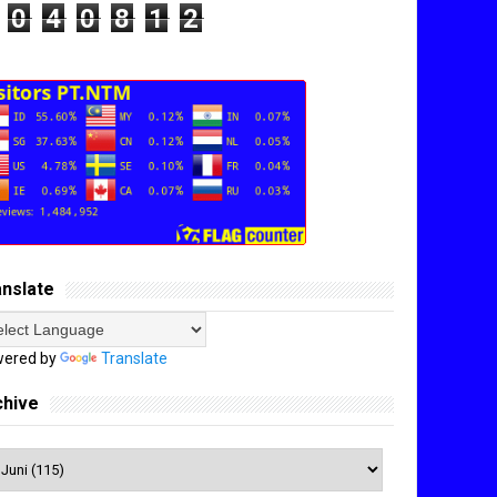
0
4
0
8
1
2
anslate
ered by
Translate
chive