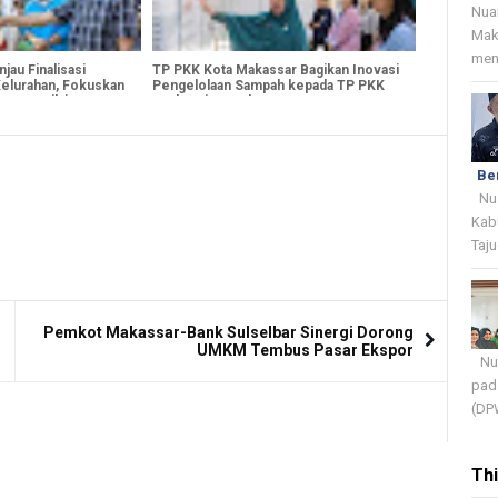
Nua
Mak
menj
jau Finalisasi
TP PKK Kota Makassar Bagikan Inovasi
elurahan, Fokuskan
Pengelolaan Sampah kepada TP PKK
tor Penilaian
Berbagai Daerah
Be
Nua
Kab
Taju
Pemkot Makassar-Bank Sulselbar Sinergi Dorong
UMKM Tembus Pasar Ekspor
Nua
pada
(DPW
Th