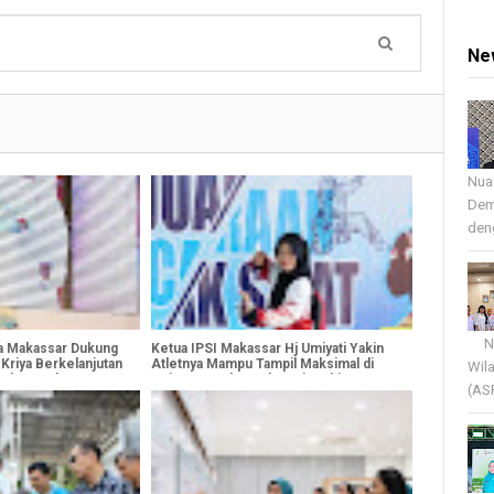
Ne
Nua
Dem
deng
Nua
 Makassar Dukung
Ketua IPSI Makassar Hj Umiyati Yakin
 Kriya Berkelanjutan
Atletnya Mampu Tampil Maksimal di
Wil
Dekranas ke-46
Kejurnas Malang Championship VI
(AS