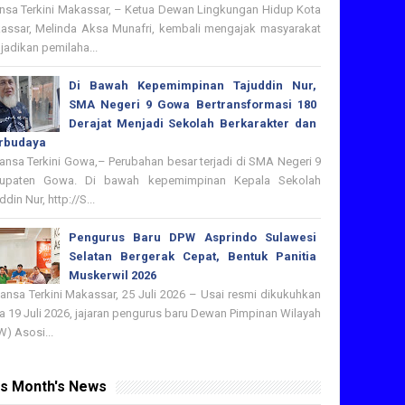
nsa Terkini Makassar, – Ketua Dewan Lingkungan Hidup Kota
assar, Melinda Aksa Munafri, kembali mengajak masyarakat
adikan pemilaha...
Di Bawah Kepemimpinan Tajuddin Nur,
SMA Negeri 9 Gowa Bertransformasi 180
Derajat Menjadi Sekolah Berkarakter dan
rbudaya
nsa Terkini Gowa,– Perubahan besar terjadi di SMA Negeri 9
upaten Gowa. Di bawah kepemimpinan Kepala Sekolah
ddin Nur, http://S...
Pengurus Baru DPW Asprindo Sulawesi
Selatan Bergerak Cepat, Bentuk Panitia
Muskerwil 2026
nsa Terkini Makassar, 25 Juli 2026 – Usai resmi dikukuhkan
 19 Juli 2026, jajaran pengurus baru Dewan Pimpinan Wilayah
) Asosi...
is Month's News