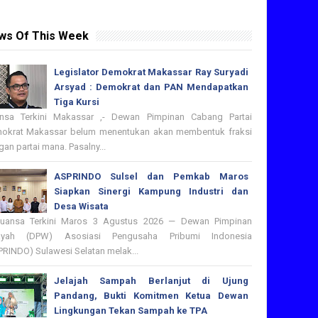
ws Of This Week
Legislator Demokrat Makassar Ray Suryadi
Arsyad : Demokrat dan PAN Mendapatkan
Tiga Kursi
nsa Terkini Makassar ,- Dewan Pimpinan Cabang Partai
okrat Makassar belum menentukan akan membentuk fraksi
an partai mana. Pasalny...
ASPRINDO Sulsel dan Pemkab Maros
Siapkan Sinergi Kampung Industri dan
Desa Wisata
nsa Terkini Maros 3 Agustus 2026 — Dewan Pimpinan
ayah (DPW) Asosiasi Pengusaha Pribumi Indonesia
PRINDO) Sulawesi Selatan melak...
Jelajah Sampah Berlanjut di Ujung
Pandang, Bukti Komitmen Ketua Dewan
Lingkungan Tekan Sampah ke TPA