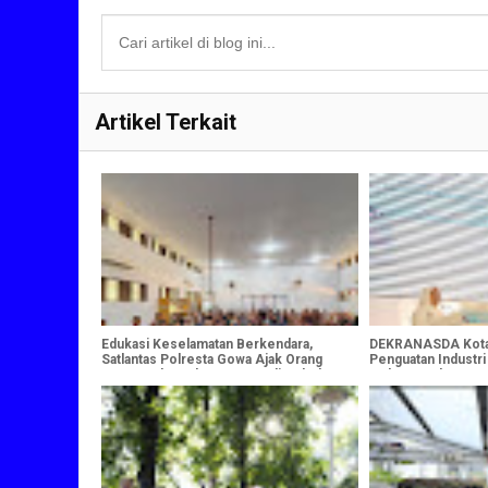
Artikel Terkait
Edukasi Keselamatan Berkendara,
DEKRANASDA Kota
Satlantas Polresta Gowa Ajak Orang
Penguatan Industri
Tua Cegah Anak Mengemudi Sebelum
pada Puncak HUT 
Cukup Umur