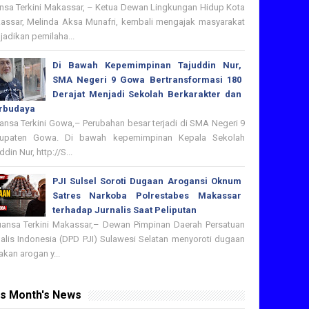
nsa Terkini Makassar, – Ketua Dewan Lingkungan Hidup Kota
assar, Melinda Aksa Munafri, kembali mengajak masyarakat
adikan pemilaha...
Di Bawah Kepemimpinan Tajuddin Nur,
SMA Negeri 9 Gowa Bertransformasi 180
Derajat Menjadi Sekolah Berkarakter dan
rbudaya
nsa Terkini Gowa,– Perubahan besar terjadi di SMA Negeri 9
upaten Gowa. Di bawah kepemimpinan Kepala Sekolah
ddin Nur, http://S...
PJI Sulsel Soroti Dugaan Arogansi Oknum
Satres Narkoba Polrestabes Makassar
terhadap Jurnalis Saat Peliputan
nsa Terkini Makassar,– Dewan Pimpinan Daerah Persatuan
nalis Indonesia (DPD PJI) Sulawesi Selatan menyoroti dugaan
akan arogan y...
is Month's News