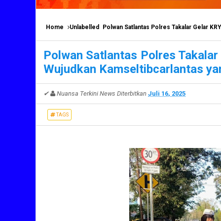
Home
Unlabelled
Polwan Satlantas Polres Takalar Gelar KRY
Polwan Satlantas Polres Takala
Wujudkan Kamseltibcarlantas ya
✔
Nuansa Terkini News
Diterbitkan
Juli 16, 2025
TAGS