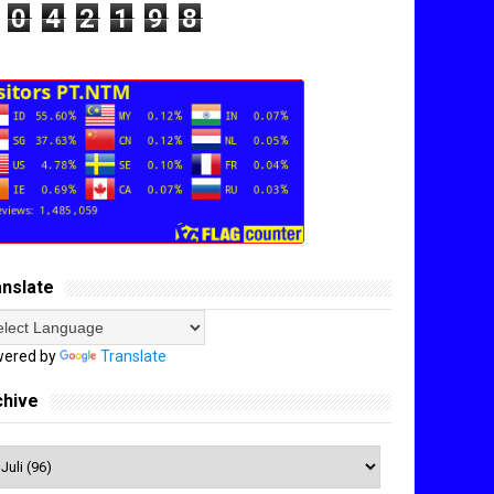
0
4
2
1
9
8
anslate
ered by
Translate
chive