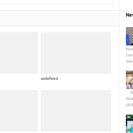
Ne
Nua
Dem
deng
undefined
Nua
Wil
(AS