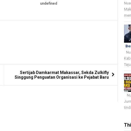
Nua
undefined
Mak
menj
Be
Nua
Kab
Taju
Sertijab Damkarmat Makassar, Sekda Zulkifly
Singgung Penguatan Organisasi ke Pejabat Baru
Nua
Jur
tind
Th