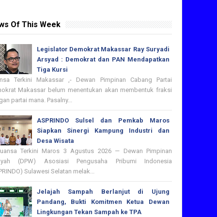
ws Of This Week
Legislator Demokrat Makassar Ray Suryadi
Arsyad : Demokrat dan PAN Mendapatkan
Tiga Kursi
nsa Terkini Makassar ,- Dewan Pimpinan Cabang Partai
okrat Makassar belum menentukan akan membentuk fraksi
an partai mana. Pasalny...
ASPRINDO Sulsel dan Pemkab Maros
Siapkan Sinergi Kampung Industri dan
Desa Wisata
nsa Terkini Maros 3 Agustus 2026 — Dewan Pimpinan
ayah (DPW) Asosiasi Pengusaha Pribumi Indonesia
PRINDO) Sulawesi Selatan melak...
Jelajah Sampah Berlanjut di Ujung
Pandang, Bukti Komitmen Ketua Dewan
Lingkungan Tekan Sampah ke TPA