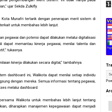
enai pengembangan Merit Sistem. Ini tidak hanya pada
1
n," ujar Sekda Zulkifly.
Kota Munafri tertarik dengan penerapan merit sistem di
erkait untuk membahas lebih lanjut.
n pegawai dan potensi dapat dilakukan melalui digitalisasi
li dapat memantau kinerja pegawai, menilai talenta dan
if," tukasnya.
aian kinerja dilakukan secara digital," tambahnya.
Tr
tem dashboard ini, Walikota dapat menilai setiap individu
Pow
angsung dengan mereka. Semua informasi tentang pegawai,
kses melalui dashboard.
Ar
 bersama Walikota untuk membahas lebih lanjut tentang
ikian, diharapkan manajemen kepegawaian dapat menjadi