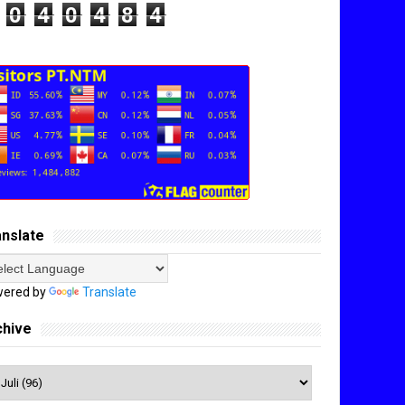
0
4
0
4
8
4
anslate
ered by
Translate
chive