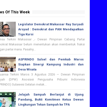
ws Of This Week
Legislator Demokrat Makassar Ray Suryadi
Arsyad : Demokrat dan PAN Mendapatkan
Tiga Kursi
nsa Terkini Makassar ,- Dewan Pimpinan Cabang Partai
okrat Makassar belum menentukan akan membentuk fraksi
an partai mana. Pasalny...
ASPRINDO Sulsel dan Pemkab Maros
Siapkan Sinergi Kampung Industri dan
Desa Wisata
nsa Terkini Maros 3 Agustus 2026 — Dewan Pimpinan
ayah (DPW) Asosiasi Pengusaha Pribumi Indonesia
PRINDO) Sulawesi Selatan melak...
Jelajah Sampah Berlanjut di Ujung
Pandang, Bukti Komitmen Ketua Dewan
Lingkungan Tekan Sampah ke TPA