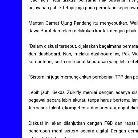
"Jadi kami tadi diskusi bersama Pak Juwandi meng
pelayanan publik tetapi juga pada pemetaan kepegawaia
Mantan Camat Ujung Pandang itu menyebutkan, Wali 
Jawa Barat dan telah melakukan kontak dengan pihak t
"Dalam diskusi tersebut, dijelaskan bagaimana pemetaa
dan dashboard. Nah, melalui dashboard ini, Pak Wa
kompetensi, serta membuat keputusan yang lebih efekt
"Sistem ini juga memungkinkan pemberian TPP dan penil
Lebih jauh, Sekda Zulkifly menilai dengan adanya sis
pegawai secara lebih akurat, tanpa harus bertemu l
termasuk talenta, kompetensi, dan prestasi, dapat dia
Diskusi ini akan dilanjutkan dengan FGD dan rapat
penerapan merit sistem secara digital. Dengan dem