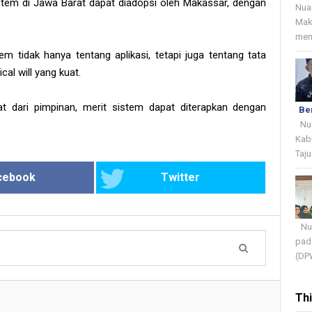
em di Jawa Barat dapat diadopsi oleh Makassar, dengan
Nua
Mak
menj
 tidak hanya tentang aplikasi, tetapi juga tentang tata
ical will yang kuat.
at dari pimpinan, merit sistem dapat diterapkan dengan
Be
Nua
Kab
Taju
cebook
Twitter
Nua
pada
(DPW
Th