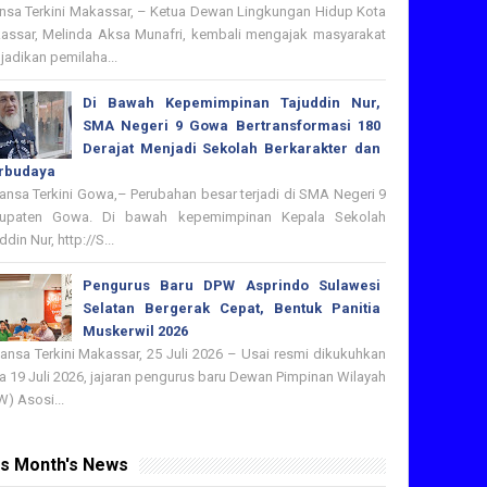
nsa Terkini Makassar, – Ketua Dewan Lingkungan Hidup Kota
assar, Melinda Aksa Munafri, kembali mengajak masyarakat
adikan pemilaha...
Di Bawah Kepemimpinan Tajuddin Nur,
SMA Negeri 9 Gowa Bertransformasi 180
Derajat Menjadi Sekolah Berkarakter dan
rbudaya
nsa Terkini Gowa,– Perubahan besar terjadi di SMA Negeri 9
upaten Gowa. Di bawah kepemimpinan Kepala Sekolah
ddin Nur, http://S...
Pengurus Baru DPW Asprindo Sulawesi
Selatan Bergerak Cepat, Bentuk Panitia
Muskerwil 2026
nsa Terkini Makassar, 25 Juli 2026 – Usai resmi dikukuhkan
 19 Juli 2026, jajaran pengurus baru Dewan Pimpinan Wilayah
) Asosi...
is Month's News