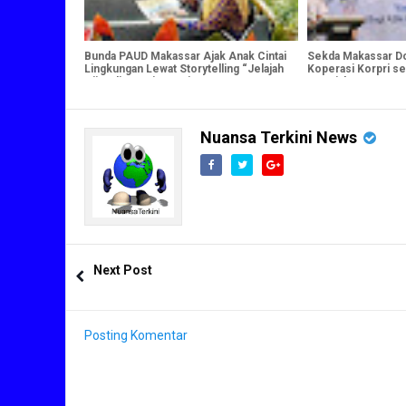
Bunda PAUD Makassar Ajak Anak Cintai
Sekda Makassar D
Lingkungan Lewat Storytelling “Jelajah
Koperasi Korpri s
Hijau di Pantai Losari
Kesejahteraan AS
Nuansa Terkini News
Next Post
Posting Komentar