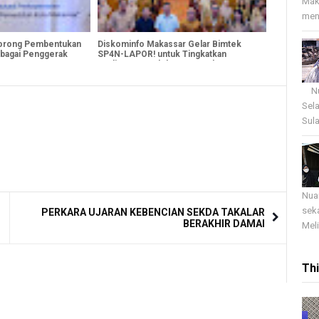
Mak
menj
orong Pembentukan
Diskominfo Makassar Gelar Bimtek
ebagai Penggerak
SP4N-LAPOR! untuk Tingkatkan
N
Kualitas Pengelolaan Pengaduan
Masyarakat
Nua
Sel
Sula
Nua
sek
PERKARA UJARAN KEBENCIAN SEKDA TAKALAR
BERAKHIR DAMAI
Meli
Th