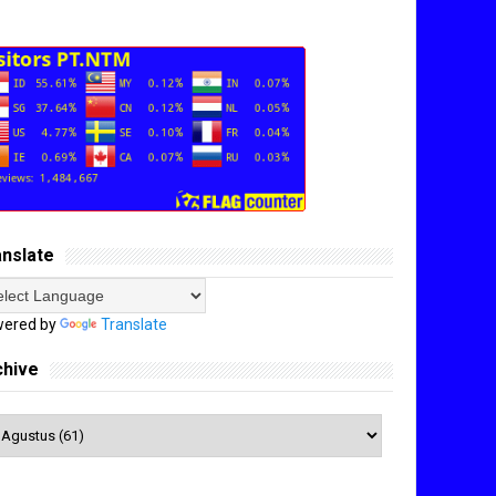
anslate
ered by
Translate
chive