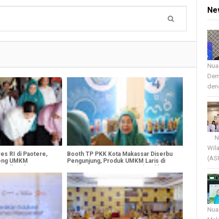
Ne
Nua
Dem
deng
Nua
Wil
es RI di Paotere,
Booth TP PKK Kota Makassar Diserbu
(AS
rong UMKM
Pengunjung, Produk UMKM Laris di
 Naik Kelas
Hari Pertama HKG PKK Nasional ke-54
Nua