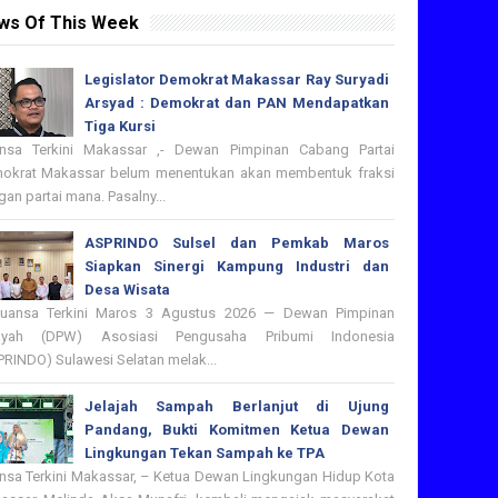
ws Of This Week
Legislator Demokrat Makassar Ray Suryadi
Arsyad : Demokrat dan PAN Mendapatkan
Tiga Kursi
nsa Terkini Makassar ,- Dewan Pimpinan Cabang Partai
okrat Makassar belum menentukan akan membentuk fraksi
an partai mana. Pasalny...
ASPRINDO Sulsel dan Pemkab Maros
Siapkan Sinergi Kampung Industri dan
Desa Wisata
nsa Terkini Maros 3 Agustus 2026 — Dewan Pimpinan
ayah (DPW) Asosiasi Pengusaha Pribumi Indonesia
PRINDO) Sulawesi Selatan melak...
Jelajah Sampah Berlanjut di Ujung
Pandang, Bukti Komitmen Ketua Dewan
Lingkungan Tekan Sampah ke TPA
nsa Terkini Makassar, – Ketua Dewan Lingkungan Hidup Kota