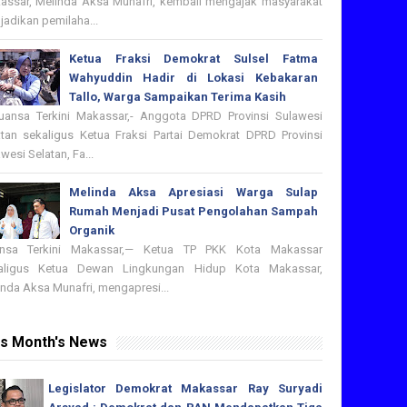
assar, Melinda Aksa Munafri, kembali mengajak masyarakat
adikan pemilaha...
Ketua Fraksi Demokrat Sulsel Fatma
Wahyuddin Hadir di Lokasi Kebakaran
Tallo, Warga Sampaikan Terima Kasih
nsa Terkini Makassar,- Anggota DPRD Provinsi Sulawesi
atan sekaligus Ketua Fraksi Partai Demokrat DPRD Provinsi
wesi Selatan, Fa...
Melinda Aksa Apresiasi Warga Sulap
Rumah Menjadi Pusat Pengolahan Sampah
Organik
nsa Terkini Makassar,— Ketua TP PKK Kota Makassar
aligus Ketua Dewan Lingkungan Hidup Kota Makassar,
nda Aksa Munafri, mengapresi...
is Month's News
Legislator Demokrat Makassar Ray Suryadi