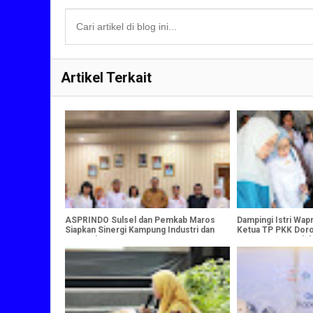
Artikel Terkait
ASPRINDO Sulsel dan Pemkab Maros
Dampingi Istri Wapr
Siapkan Sinergi Kampung Industri dan
Ketua TP PKK Do
Desa Wisata
Perempuan Pesisir