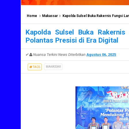
Home
Makassar
Kapolda Sulsel Buka Rakernis Fungsi Lant
Kapolda Sulsel Buka Rakernis
Polantas Presisi di Era Digital
✔
Nuansa Terkini News
Diterbitkan
Agustus 06, 2025
MAKASSAR
TAGS