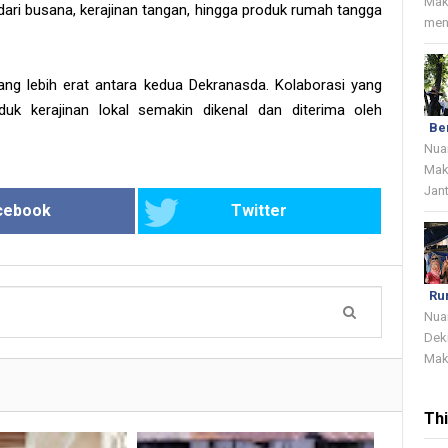
Mak
dari busana, kerajinan tangan, hingga produk rumah tangga
menj
yang lebih erat antara kedua Dekranasda. Kolaborasi yang
duk kerajinan lokal semakin dikenal dan diterima oleh
Be
Nua
Mak
Jant
cebook
Twitter
Ru
Nua
Dek
Mak
Th