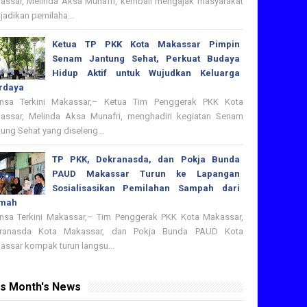
assar, Melinda Aksa Munafri, kembali mengajak masyarakat
adikan pemilaha...
Ketua TP PKK Kota Makassar Pimpin
Senam Jantung Sehat, Perkuat Budaya
Hidup Aktif untuk Wujudkan Keluarga
rdaya
nsa Terkini Makassar,– Ketua Tim Penggerak PKK Kota
assar, Melinda Aksa Munafri, menghadiri kegiatan Senam
ung Sehat yang diseleng...
TP PKK, Dekranasda, dan Pokja Bunda
PAUD Makassar Turun ke Lapangan
Sosialisasikan Pemilahan Sampah dari
mah
nsa Terkini Makassar,– Tim Penggerak PKK Kota Makassar,
ranasda Kota Makassar, dan Pokja Bunda PAUD Kota
assar kompak turun langsu...
is Month's News