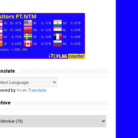
anslate
ered by
Translate
chive