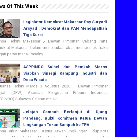
ws Of This Week
Legislator Demokrat Makassar Ray Suryadi
Arsyad : Demokrat dan PAN Mendapatkan
Tiga Kursi
nsa Terkini Makassar ,- Dewan Pimpinan Cabang Partai
okrat Makassar belum menentukan akan membentuk fraksi
an partai mana. Pasalny...
ASPRINDO Sulsel dan Pemkab Maros
Siapkan Sinergi Kampung Industri dan
Desa Wisata
nsa Terkini Maros 3 Agustus 2026 — Dewan Pimpinan
ayah (DPW) Asosiasi Pengusaha Pribumi Indonesia
PRINDO) Sulawesi Selatan melak...
Jelajah Sampah Berlanjut di Ujung
Pandang, Bukti Komitmen Ketua Dewan
Lingkungan Tekan Sampah ke TPA
nsa Terkini Makassar, – Ketua Dewan Lingkungan Hidup Kota