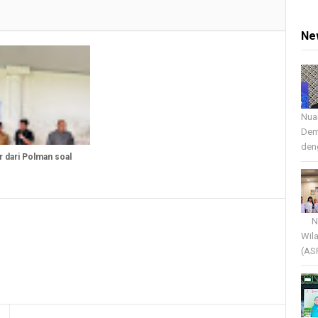
Ne
Nua
Dem
deng
r dari Polman soal
Nua
Wil
(AS