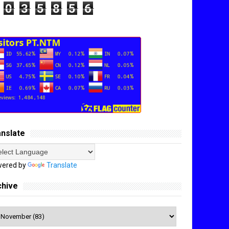
0
3
5
8
5
6
anslate
ered by
Translate
chive