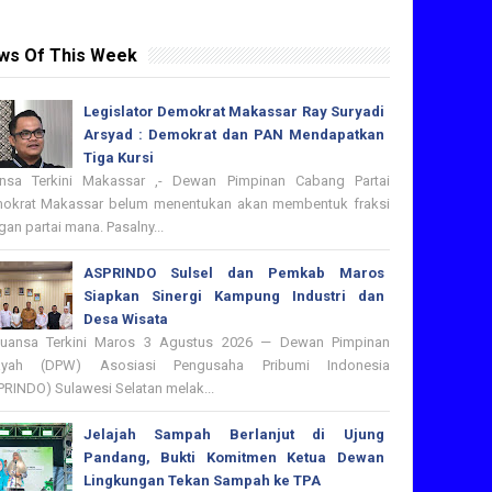
ws Of This Week
Legislator Demokrat Makassar Ray Suryadi
Arsyad : Demokrat dan PAN Mendapatkan
Tiga Kursi
nsa Terkini Makassar ,- Dewan Pimpinan Cabang Partai
okrat Makassar belum menentukan akan membentuk fraksi
an partai mana. Pasalny...
ASPRINDO Sulsel dan Pemkab Maros
Siapkan Sinergi Kampung Industri dan
Desa Wisata
nsa Terkini Maros 3 Agustus 2026 — Dewan Pimpinan
ayah (DPW) Asosiasi Pengusaha Pribumi Indonesia
PRINDO) Sulawesi Selatan melak...
Jelajah Sampah Berlanjut di Ujung
Pandang, Bukti Komitmen Ketua Dewan
Lingkungan Tekan Sampah ke TPA