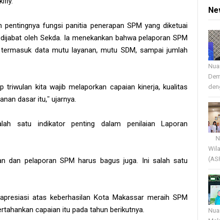
fly.
Ne
pentingnya fungsi panitia penerapan SPM yang diketuai
 dijabat oleh Sekda. Ia menekankan bahwa pelaporan SPM
n, termasuk data mutu layanan, mutu SDM, sampai jumlah
Nua
Dem
p triwulan kita wajib melaporkan capaian kinerja, kualitas
deng
nan dasar itu,ˮ ujarnya.
ah satu indikator penting dalam penilaian Laporan
Nua
Wil
(AS
an dan pelaporan SPM harus bagus juga. Ini salah satu
 apresiasi atas keberhasilan Kota Makassar meraih SPM
tahankan capaian itu pada tahun berikutnya.
Nua