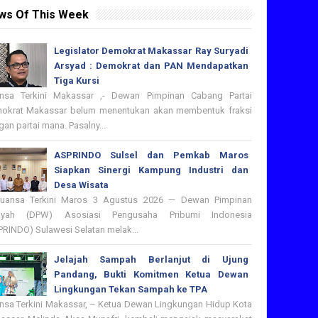
ws Of This Week
Legislator Demokrat Makassar Ray Suryadi
Arsyad : Demokrat dan PAN Mendapatkan
Tiga Kursi
nsa Terkini Makassar ,- Dewan Pimpinan Cabang Partai
okrat Makassar belum menentukan akan membentuk fraksi
an partai mana. Pasalny...
ASPRINDO Sulsel dan Pemkab Maros
Siapkan Sinergi Kampung Industri dan
Desa Wisata
nsa Terkini Maros 3 Agustus 2026 — Dewan Pimpinan
ayah (DPW) Asosiasi Pengusaha Pribumi Indonesia
PRINDO) Sulawesi Selatan melak...
Jelajah Sampah Berlanjut di Ujung
Pandang, Bukti Komitmen Ketua Dewan
Lingkungan Tekan Sampah ke TPA
nsa Terkini Makassar, – Ketua Dewan Lingkungan Hidup Kota