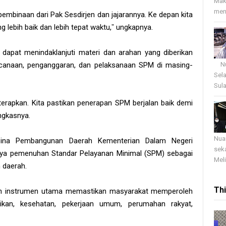
Mak
menj
 pembinaan dari Pak Sesdirjen dan jajarannya. Ke depan kita
lebih baik dan lebih tepat waktu,ˮ ungkapnya.
dapat menindaklanjuti materi dan arahan yang diberikan
Nua
canaan, penganggaran, dan pelaksanaan SPM di masing-
Sel
Sula
iterapkan. Kita pastikan penerapan SPM berjalan baik demi
ungkasnya.
Nua
n) Bina Pembangunan Daerah Kementerian Dalam Negeri
sek
a pemenuhan Standar Pelayanan Minimal (SPM) sebagai
Meli
h daerah.
Th
instrumen utama memastikan masyarakat memperoleh
dikan, kesehatan, pekerjaan umum, perumahan rakyat,