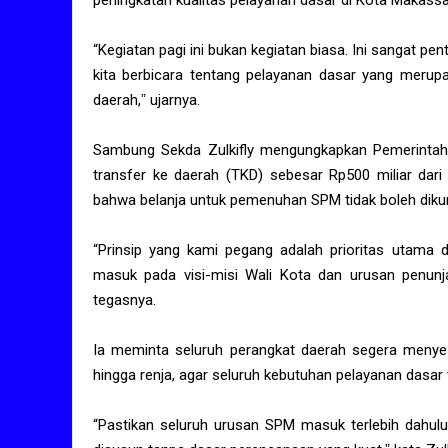
peningkatan kualitas pelayanan dasar di Kota Makassa
“Kegiatan pagi ini bukan kegiatan biasa. Ini sangat p
kita berbicara tentang pelayanan dasar yang merup
daerah,ˮ ujarnya.
Sambung Sekda Zulkifly mengungkapkan Pemerinta
transfer ke daerah (TKD) sebesar Rp500 miliar dari 
bahwa belanja untuk pemenuhan SPM tidak boleh dikur
“Prinsip yang kami pegang adalah prioritas utama 
masuk pada visi-misi Wali Kota dan urusan penunja
tegasnya.
Ia meminta seluruh perangkat daerah segera menyes
hingga renja, agar seluruh kebutuhan pelayanan dasar 
“Pastikan seluruh urusan SPM masuk terlebih dahu