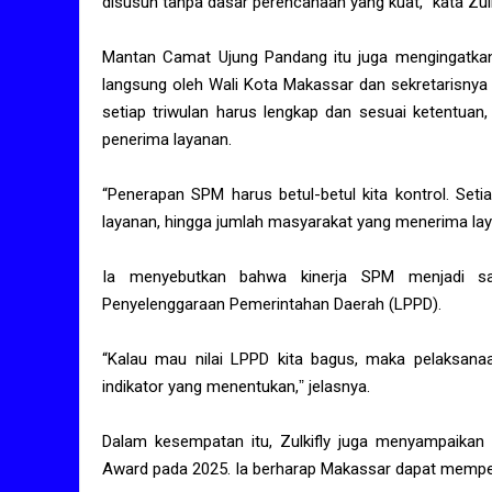
disusun tanpa dasar perencanaan yang kuat,ˮ kata Zulki
Mantan Camat Ujung Pandang itu juga mengingatkan 
langsung oleh Wali Kota Makassar dan sekretarisnya
setiap triwulan harus lengkap dan sesuai ketentua
penerima layanan.
“Penerapan SPM harus betul-betul kita kontrol. Setia
layanan, hingga jumlah masyarakat yang menerima laya
Ia menyebutkan bahwa kinerja SPM menjadi sal
Penyelenggaraan Pemerintahan Daerah (LPPD).
“Kalau mau nilai LPPD kita bagus, maka pelaksana
indikator yang menentukan,ˮ jelasnya.
Dalam kesempatan itu, Zulkifly juga menyampaikan
Award pada 2025. Ia berharap Makassar dapat memper