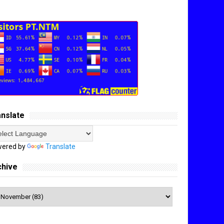
anslate
ered by
Translate
chive