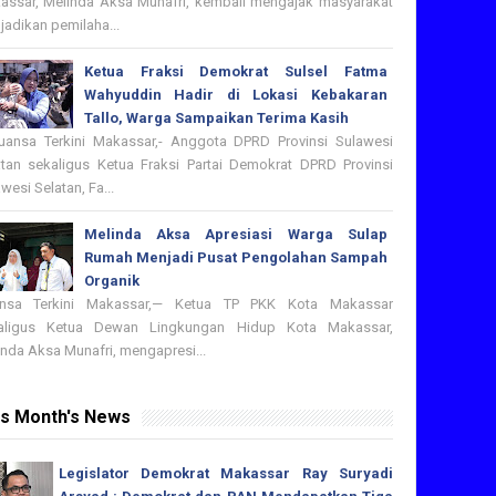
assar, Melinda Aksa Munafri, kembali mengajak masyarakat
adikan pemilaha...
Ketua Fraksi Demokrat Sulsel Fatma
Wahyuddin Hadir di Lokasi Kebakaran
Tallo, Warga Sampaikan Terima Kasih
nsa Terkini Makassar,- Anggota DPRD Provinsi Sulawesi
atan sekaligus Ketua Fraksi Partai Demokrat DPRD Provinsi
wesi Selatan, Fa...
Melinda Aksa Apresiasi Warga Sulap
Rumah Menjadi Pusat Pengolahan Sampah
Organik
nsa Terkini Makassar,— Ketua TP PKK Kota Makassar
aligus Ketua Dewan Lingkungan Hidup Kota Makassar,
nda Aksa Munafri, mengapresi...
is Month's News
Legislator Demokrat Makassar Ray Suryadi