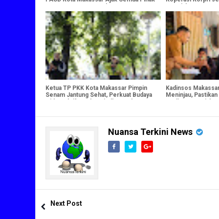
Jaga Masa Depan Anak
Kesejahteraan AS
Ketua TP PKK Kota Makassar Pimpin
Kadinsos Makassa
Senam Jantung Sehat, Perkuat Budaya
Meninjau, Pastikan
Hidup Aktif untuk Wujudkan Keluarga
Perlinsos Berjalan
Berdaya
Nuansa Terkini News
Next Post