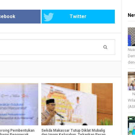
Ne
cebook
Twitter
Nua
Dem
deng
Nua
Wil
(AS
orong Pembentukan
Sekda Makassar Tutup Diklat Mubalig
ebagai Penggerak
dan Imam Kelurahan, Tekankan Peran