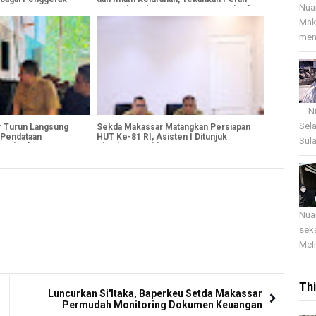
Nua
N
Strategis Dukung Program Pemerintah
Mak
menj
Nua
Sel
r Turun Langsung
Sekda Makassar Matangkan Persiapan
 Pendataan
HUT Ke-81 RI, Asisten I Ditunjuk
Sula
 Optimal
Pimpin Kepanitiaan
Nua
sek
Meli
Th
Luncurkan Si'Itaka, Baperkeu Setda Makassar
Permudah Monitoring Dokumen Keuangan