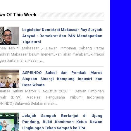
ws Of This Week
Legislator Demokrat Makassar Ray Suryadi
Arsyad : Demokrat dan PAN Mendapatkan
Tiga Kursi
nsa Terkini Makassar ,- Dewan Pimpinan Cabang Partai
okrat Makassar belum menentukan akan membentuk fraksi
an partai mana. Pasalny...
ASPRINDO Sulsel dan Pemkab Maros
Siapkan Sinergi Kampung Industri dan
Desa Wisata
nsa Terkini Maros 3 Agustus 2026 — Dewan Pimpinan
ayah (DPW) Asosiasi Pengusaha Pribumi Indonesia
PRINDO) Sulawesi Selatan melak...
Jelajah Sampah Berlanjut di Ujung
Pandang, Bukti Komitmen Ketua Dewan
Lingkungan Tekan Sampah ke TPA