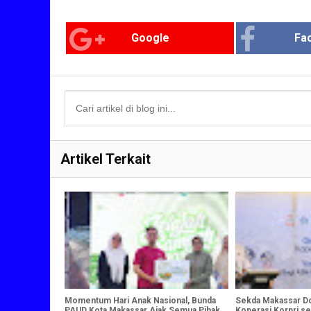
Google
Fa
Artikel Terkait
Momentum Hari Anak Nasional, Bunda
Sekda Makassar D
PAUD Kota Makassar Ajak Semua Pihak
Koperasi Korpri s