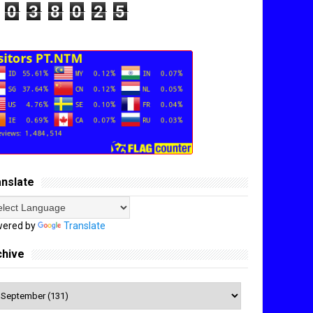
0
3
8
0
2
5
anslate
ered by
Translate
chive