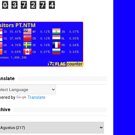
0
3
7
2
7
4
anslate
ered by
Translate
chive