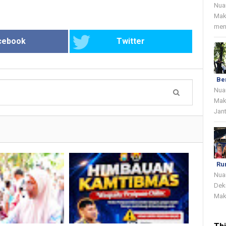
Nua
Mak
menj
cebook
Twitter
Be
Nua
Mak
Jant
Ru
Nua
Dek
Mak