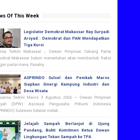
ws Of This Week
Legislator Demokrat Makassar Ray Suryadi
Arsyad : Demokrat dan PAN Mendapatkan
Tiga Kursi
nsa Terkini Makassar ,- Dewan Pimpinan Cabang Partai
okrat Makassar belum menentukan akan membentuk fraksi
an partai mana. Pasalny...
ASPRINDO Sulsel dan Pemkab Maros
Siapkan Sinergi Kampung Industri dan
Desa Wisata
nsa Terkini Maros 3 Agustus 2026 — Dewan Pimpinan
ayah (DPW) Asosiasi Pengusaha Pribumi Indonesia
PRINDO) Sulawesi Selatan melak...
Jelajah Sampah Berlanjut di Ujung
Pandang, Bukti Komitmen Ketua Dewan
Lingkungan Tekan Sampah ke TPA