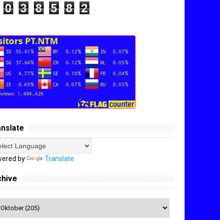
0
3
8
5
8
2
anslate
ered by
Translate
chive