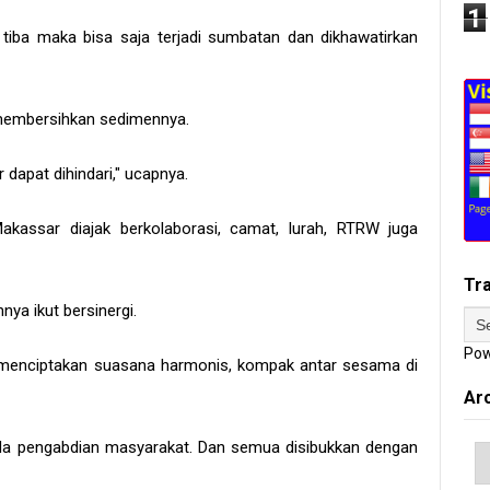
1
 tiba maka bisa saja terjadi sumbatan dan dikhawatirkan
 membersihkan sedimennya.
 dapat dihindari," ucapnya.
kassar diajak berkolaborasi, camat, lurah, RTRW juga
Tr
ya ikut bersinergi.
Pow
an menciptakan suasana harmonis, kompak antar sesama di
Ar
ada pengabdian masyarakat. Dan semua disibukkan dengan