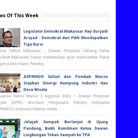
ws Of This Week
Legislator Demokrat Makassar Ray Suryadi
Arsyad : Demokrat dan PAN Mendapatkan
Tiga Kursi
nsa Terkini Makassar ,- Dewan Pimpinan Cabang Partai
okrat Makassar belum menentukan akan membentuk fraksi
an partai mana. Pasalny...
ASPRINDO Sulsel dan Pemkab Maros
Siapkan Sinergi Kampung Industri dan
Desa Wisata
nsa Terkini Maros 3 Agustus 2026 — Dewan Pimpinan
ayah (DPW) Asosiasi Pengusaha Pribumi Indonesia
PRINDO) Sulawesi Selatan melak...
Jelajah Sampah Berlanjut di Ujung
Pandang, Bukti Komitmen Ketua Dewan
Lingkungan Tekan Sampah ke TPA