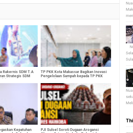
Nua
Mak
menj
Nua
Sel
Sula
ka Rakernis SDM T.A
TP PKK Kota Makassar Bagikan Inovasi
ran Strategis SDM
Pengelolaan Sampah kepada TP PKK
sisi
Berbagai Daerah
Nua
sek
Meli
Th
egaskan Kepatuhan
PJI Sulsel Soroti Dugaan Arogansi