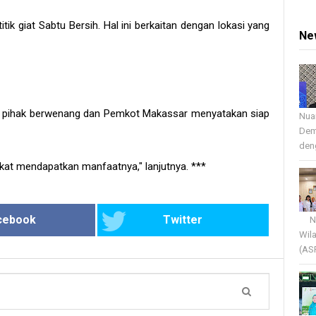
tik giat Sabtu Bersih. Hal ini berkaitan dengan lokasi yang
Ne
u ke pihak berwenang dan Pemkot Makassar menyatakan siap
Nua
Dem
deng
kat mendapatkan manfaatnya," lanjutnya. ***
cebook
Twitter
Nua
Wil
(AS