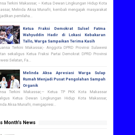
nsa Terkini Makassar, – Ketua Dewan Lingkungan Hidup Kota
assar, Melinda Aksa Munafri, kembali mengajak masyarakat
adikan pemilaha...
Ketua Fraksi Demokrat Sulsel Fatma
Wahyuddin Hadir di Lokasi Kebakaran
Tallo, Warga Sampaikan Terima Kasih
nsa Terkini Makassar,- Anggota DPRD Provinsi Sulawesi
atan sekaligus Ketua Fraksi Partai Demokrat DPRD Provinsi
wesi Selatan, Fa...
Melinda Aksa Apresiasi Warga Sulap
Rumah Menjadi Pusat Pengolahan Sampah
Organik
nsa Terkini Makassar,— Ketua TP PKK Kota Makassar
aligus Ketua Dewan Lingkungan Hidup Kota Makassar,
nda Aksa Munafri, mengapresi...
is Month's News