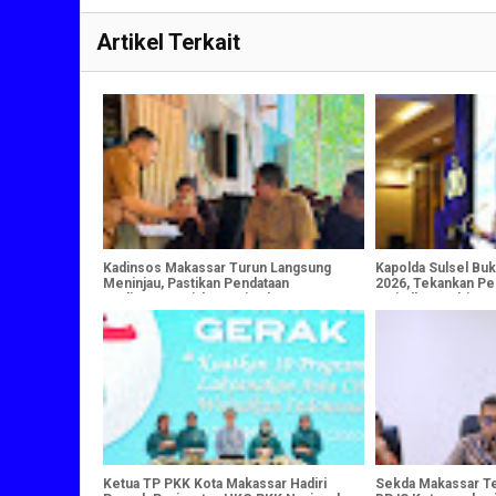
Artikel Terkait
Kadinsos Makassar Turun Langsung
Kapolda Sulsel Bu
Meninjau, Pastikan Pendataan
2026, Tekankan Pe
Perlinsos Berjalan Optimal
Wujudkan Polri Pre
Ketua TP PKK Kota Makassar Hadiri
Sekda Makassar T