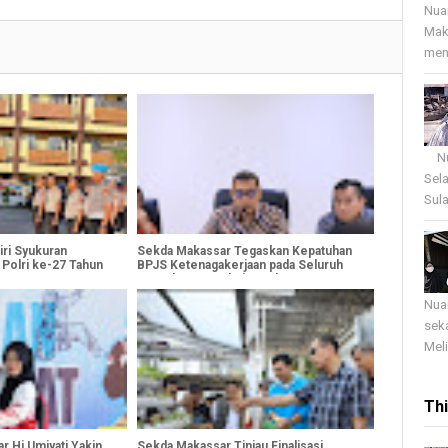
Nua
Mak
menj
Nua
Sel
Sula
iri Syukuran
Sekda Makassar Tegaskan Kepatuhan
 Polri ke-27 Tahun
BPJS Ketenagakerjaan pada Seluruh
Proyek Konstruksi Pemkot
Nua
sek
Meli
Th
r Hj Umiyati Yakin
Sekda Makassar Tinjau Finalisasi