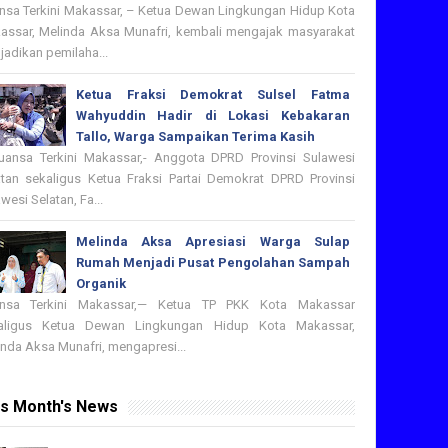
nsa Terkini Makassar, – Ketua Dewan Lingkungan Hidup Kota
assar, Melinda Aksa Munafri, kembali mengajak masyarakat
adikan pemilaha...
Ketua Fraksi Demokrat Sulsel Fatma
Wahyuddin Hadir di Lokasi Kebakaran
Tallo, Warga Sampaikan Terima Kasih
nsa Terkini Makassar,- Anggota DPRD Provinsi Sulawesi
atan sekaligus Ketua Fraksi Partai Demokrat DPRD Provinsi
wesi Selatan, Fa...
Melinda Aksa Apresiasi Warga Sulap
Rumah Menjadi Pusat Pengolahan Sampah
Organik
nsa Terkini Makassar,— Ketua TP PKK Kota Makassar
aligus Ketua Dewan Lingkungan Hidup Kota Makassar,
nda Aksa Munafri, mengapresi...
is Month's News