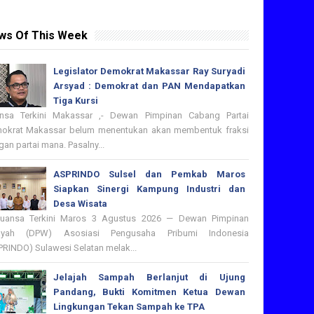
ws Of This Week
Legislator Demokrat Makassar Ray Suryadi
Arsyad : Demokrat dan PAN Mendapatkan
Tiga Kursi
nsa Terkini Makassar ,- Dewan Pimpinan Cabang Partai
okrat Makassar belum menentukan akan membentuk fraksi
an partai mana. Pasalny...
ASPRINDO Sulsel dan Pemkab Maros
Siapkan Sinergi Kampung Industri dan
Desa Wisata
nsa Terkini Maros 3 Agustus 2026 — Dewan Pimpinan
ayah (DPW) Asosiasi Pengusaha Pribumi Indonesia
PRINDO) Sulawesi Selatan melak...
Jelajah Sampah Berlanjut di Ujung
Pandang, Bukti Komitmen Ketua Dewan
Lingkungan Tekan Sampah ke TPA