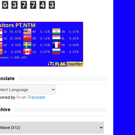
0
3
7
7
4
3
anslate
ered by
Translate
chive