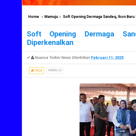
Home
Mamuju
Soft Opening Dermaga Sandeq, Ikon Baru 
Soft Opening Dermaga San
Diperkenalkan
✔
Nuansa Terkini News
Diterbitkan
Februari 11, 2025
MAMUJU
TAGS