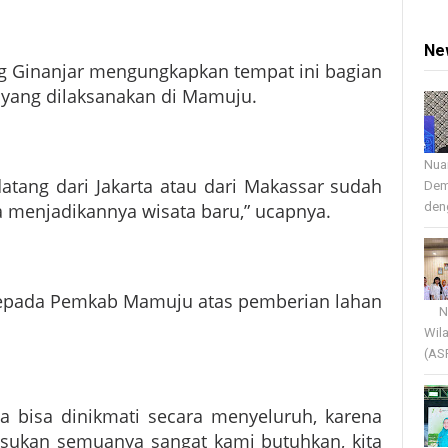
Ne
ng Ginanjar mengungkapkan tempat ini bagian
yang dilaksanakan di Mamuju.
Nua
atang dari Jakarta atau dari Makassar sudah
Dem
deng
 menjadikannya wisata baru,” ucapnya.
h kepada Pemkab Mamuju atas pemberian lahan
Nua
Wil
(AS
a bisa dinikmati secara menyeluruh, karena
masukan semuanya sangat kami butuhkan, kita