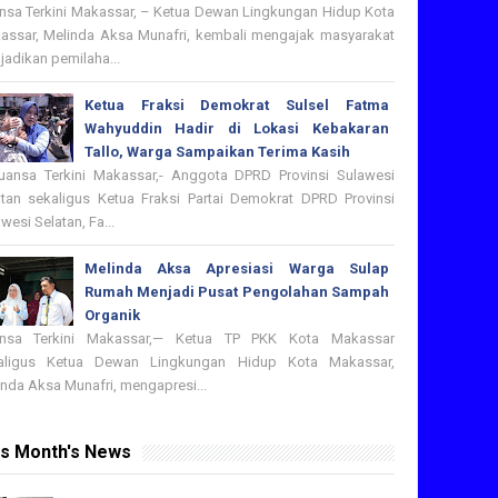
nsa Terkini Makassar, – Ketua Dewan Lingkungan Hidup Kota
assar, Melinda Aksa Munafri, kembali mengajak masyarakat
adikan pemilaha...
Ketua Fraksi Demokrat Sulsel Fatma
Wahyuddin Hadir di Lokasi Kebakaran
Tallo, Warga Sampaikan Terima Kasih
nsa Terkini Makassar,- Anggota DPRD Provinsi Sulawesi
atan sekaligus Ketua Fraksi Partai Demokrat DPRD Provinsi
wesi Selatan, Fa...
Melinda Aksa Apresiasi Warga Sulap
Rumah Menjadi Pusat Pengolahan Sampah
Organik
nsa Terkini Makassar,— Ketua TP PKK Kota Makassar
aligus Ketua Dewan Lingkungan Hidup Kota Makassar,
nda Aksa Munafri, mengapresi...
is Month's News