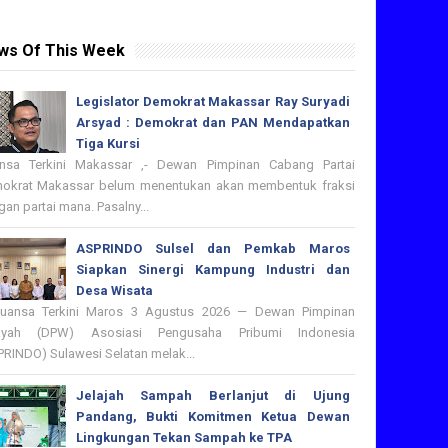
ws Of This Week
Legislator Demokrat Makassar Ray Suryadi
Arsyad : Demokrat dan PAN Mendapatkan
Tiga Kursi
nsa Terkini Makassar ,- Dewan Pimpinan Cabang Partai
okrat Makassar belum menentukan akan membentuk fraksi
an partai mana. Pasalny...
ASPRINDO Sulsel dan Pemkab Maros
Siapkan Sinergi Kampung Industri dan
Desa Wisata
nsa Terkini Maros 3 Agustus 2026 — Dewan Pimpinan
ayah (DPW) Asosiasi Pengusaha Pribumi Indonesia
PRINDO) Sulawesi Selatan melak...
Jelajah Sampah Berlanjut di Ujung
Pandang, Bukti Komitmen Ketua Dewan
Lingkungan Tekan Sampah ke TPA