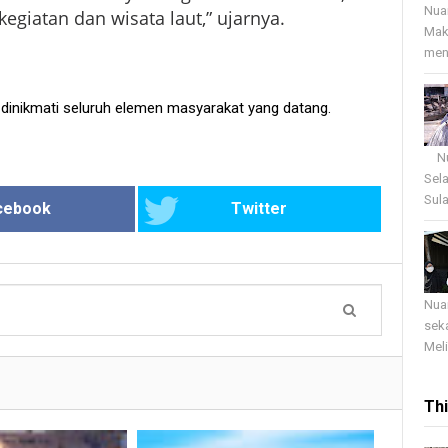
Nua
giatan dan wisata laut,” ujarnya.
Mak
menj
a dinikmati seluruh elemen masyarakat yang datang.
Nua
Sel
Sula
cebook
Twitter
Nua
sek
Meli
Th