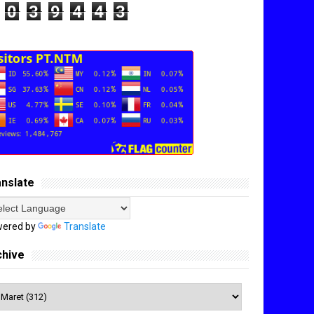
0
3
9
4
4
3
anslate
ered by
Translate
chive