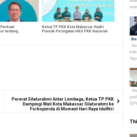
Mak
menj
 Perkuat
Ketua TP PKK Kota Makassar Hadiri
ur tentang
Puncak Peringatan HKG PKK Nasional
si
ke-54, Tegaskan Komitmen Perkuat
Be
Gerakan PKK
Nua
Kab
Taju
Nua
pada
Pererat Silaturahmi Antar Lembaga, Ketua TP PKK
(DPW
Dampingi Wali Kota Makassar Silaturahmi ke
Forkopimda di Moment Hari Raya Idulfitri
Th