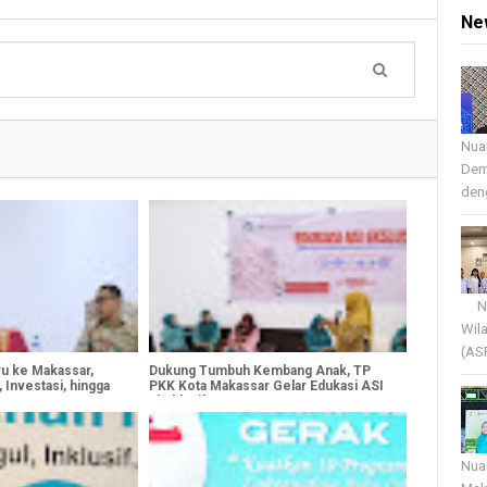
Ne
Nua
Dem
deng
Nua
Wil
(AS
iru ke Makassar,
Dukung Tumbuh Kembang Anak, TP
 Investasi, hingga
PKK Kota Makassar Gelar Edukasi ASI
Eksklusif
Nua