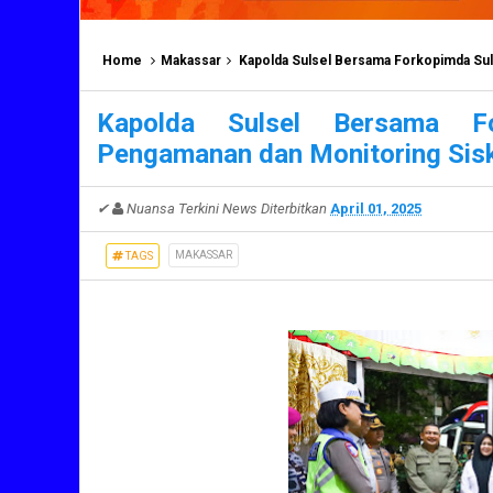
Home
Makassar
Kapolda Sulsel Bersama Forkopimda Sulsel P
Kapolda Sulsel Bersama F
Pengamanan dan Monitoring Sis
✔
Nuansa Terkini News
Diterbitkan
April 01, 2025
MAKASSAR
TAGS