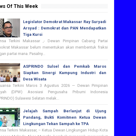
ws Of This Week
Legislator Demokrat Makassar Ray Suryadi
Arsyad : Demokrat dan PAN Mendapatkan
Tiga Kursi
nsa Terkini Makassar ,- Dewan Pimpinan Cabang Partai
okrat Makassar belum menentukan akan membentuk fraksi
an partai mana. Pasalny...
ASPRINDO Sulsel dan Pemkab Maros
Siapkan Sinergi Kampung Industri dan
Desa Wisata
nsa Terkini Maros 3 Agustus 2026 — Dewan Pimpinan
ayah (DPW) Asosiasi Pengusaha Pribumi Indonesia
PRINDO) Sulawesi Selatan melak...
Jelajah Sampah Berlanjut di Ujung
Pandang, Bukti Komitmen Ketua Dewan
Lingkungan Tekan Sampah ke TPA
nsa Terkini Makassar, – Ketua Dewan Lingkungan Hidup Kota