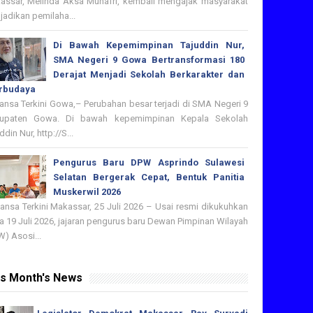
assar, Melinda Aksa Munafri, kembali mengajak masyarakat
adikan pemilaha...
Di Bawah Kepemimpinan Tajuddin Nur,
SMA Negeri 9 Gowa Bertransformasi 180
Derajat Menjadi Sekolah Berkarakter dan
rbudaya
nsa Terkini Gowa,– Perubahan besar terjadi di SMA Negeri 9
upaten Gowa. Di bawah kepemimpinan Kepala Sekolah
ddin Nur, http://S...
Pengurus Baru DPW Asprindo Sulawesi
Selatan Bergerak Cepat, Bentuk Panitia
Muskerwil 2026
nsa Terkini Makassar, 25 Juli 2026 – Usai resmi dikukuhkan
 19 Juli 2026, jajaran pengurus baru Dewan Pimpinan Wilayah
) Asosi...
is Month's News