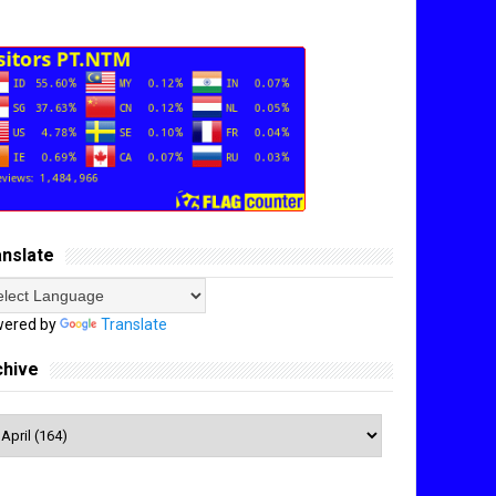
anslate
ered by
Translate
chive