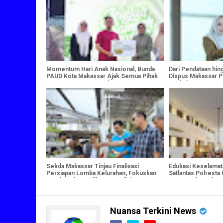
Momentum Hari Anak Nasional, Bunda
Dari Pendataan hingg
PAUD Kota Makassar Ajak Semua Pihak
Dispus Makassar P
Jaga Masa Depan Anak
Naskah Kuno
Sekda Makassar Tinjau Finalisasi
Edukasi Keselamat
Persiapan Lomba Kelurahan, Fokuskan
Satlantas Polresta
Pembenahan Indikator Penilaian
Tua Cegah Anak 
Cukup Umur
Nuansa Terkini News