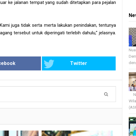
luar ke jalanan tempat yang sudah ditetapkan para pejalan
Ne
 Kami juga tidak serta merta lakukan penindakan, tentunya
ng tersebut untuk diperingati terlebih dahulu,” jelasnya.
Nua
Dem
deng
cebook
Twitter
Nua
Wil
(AS