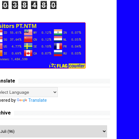
0
3
8
4
8
0
anslate
ered by
Translate
chive