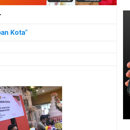
"
ban Kota"