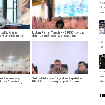
Nua
Mak
menj
a Digitalisasi,
Malam Ramah Tamah HKG PKK Nasional
erkuat Pelestarian
dan HUT Dekranas, Melinda Aksa
Nua
Perkuat Silaturahmi Antar Daerah
Sel
Sula
Nua
sek
an Berkendara,
Sekda Makassar Tegaskan Kepatuhan
Meli
 Gowa Ajak Orang
BPJS Ketenagakerjaan pada Seluruh
Mengemudi Sebelum
Proyek Konstruksi Pemkot
Th