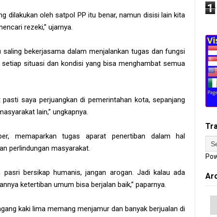
1
 dilakukan oleh satpol PP itu benar, namun disisi lain kita
encari rezeki,” ujarnya.
rlu saling bekerjasama dalam menjalankan tugas dan fungsi
etiap situasi dan kondisi yang bisa menghambat semua
pasti saya perjuangkan di pemerintahan kota, sepanjang
masyarakat lain,” ungkapnya.
Tr
ber, memaparkan tugas aparat penertiban dalam hal
n perlindungan masyarakat.
Pow
pasri bersikap humanis, jangan arogan. Jadi kalau ada
Ar
lannya ketertiban umum bisa berjalan baik,” paparnya.
pedagang kaki lima memang menjamur dan banyak berjualan di