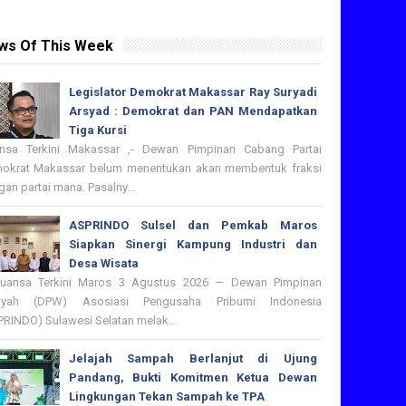
ws Of This Week
Legislator Demokrat Makassar Ray Suryadi
Arsyad : Demokrat dan PAN Mendapatkan
Tiga Kursi
nsa Terkini Makassar ,- Dewan Pimpinan Cabang Partai
okrat Makassar belum menentukan akan membentuk fraksi
an partai mana. Pasalny...
ASPRINDO Sulsel dan Pemkab Maros
Siapkan Sinergi Kampung Industri dan
Desa Wisata
nsa Terkini Maros 3 Agustus 2026 — Dewan Pimpinan
ayah (DPW) Asosiasi Pengusaha Pribumi Indonesia
PRINDO) Sulawesi Selatan melak...
Jelajah Sampah Berlanjut di Ujung
Pandang, Bukti Komitmen Ketua Dewan
Lingkungan Tekan Sampah ke TPA