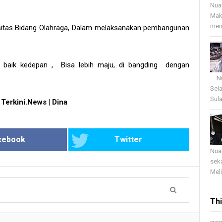
Nua
Mak
menj
pasitas Bidang Olahraga, Dalam melaksanakan pembangunan
 baik kedepan , Bisa lebih maju, di bangding dengan
Nua
Sel
Sula
 Terkini.News | Dina
cebook
Twitter
Nua
sek
Meli
Th