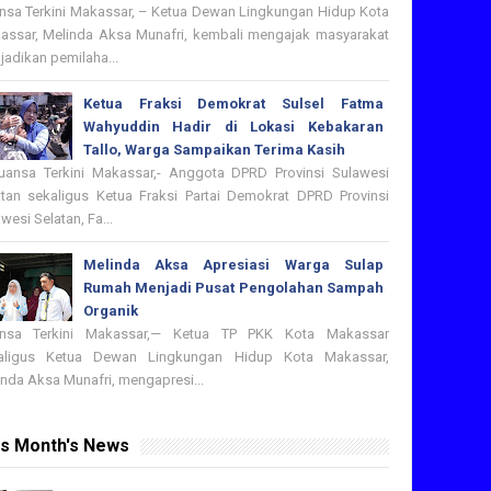
nsa Terkini Makassar, – Ketua Dewan Lingkungan Hidup Kota
assar, Melinda Aksa Munafri, kembali mengajak masyarakat
adikan pemilaha...
Ketua Fraksi Demokrat Sulsel Fatma
Wahyuddin Hadir di Lokasi Kebakaran
Tallo, Warga Sampaikan Terima Kasih
nsa Terkini Makassar,- Anggota DPRD Provinsi Sulawesi
atan sekaligus Ketua Fraksi Partai Demokrat DPRD Provinsi
wesi Selatan, Fa...
Melinda Aksa Apresiasi Warga Sulap
Rumah Menjadi Pusat Pengolahan Sampah
Organik
nsa Terkini Makassar,— Ketua TP PKK Kota Makassar
aligus Ketua Dewan Lingkungan Hidup Kota Makassar,
nda Aksa Munafri, mengapresi...
is Month's News