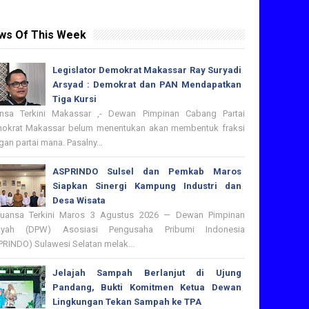
ws Of This Week
Legislator Demokrat Makassar Ray Suryadi
Arsyad : Demokrat dan PAN Mendapatkan
Tiga Kursi
nsa Terkini Makassar ,- Dewan Pimpinan Cabang Partai
okrat Makassar belum menentukan akan membentuk fraksi
an partai mana. Pasalny...
ASPRINDO Sulsel dan Pemkab Maros
Siapkan Sinergi Kampung Industri dan
Desa Wisata
nsa Terkini Maros 3 Agustus 2026 — Dewan Pimpinan
ayah (DPW) Asosiasi Pengusaha Pribumi Indonesia
PRINDO) Sulawesi Selatan melak...
Jelajah Sampah Berlanjut di Ujung
Pandang, Bukti Komitmen Ketua Dewan
Lingkungan Tekan Sampah ke TPA