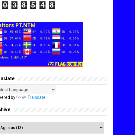
0
3
8
5
4
8
anslate
ered by
Translate
chive