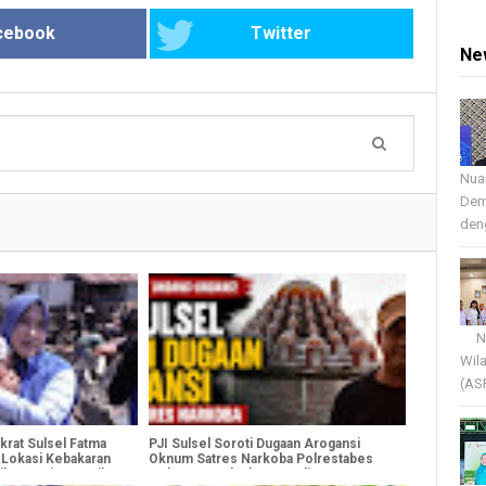
cebook
Twitter
Ne
Nua
Dem
deng
Nua
Wil
(AS
krat Sulsel Fatma
PJI Sulsel Soroti Dugaan Arogansi
 Lokasi Kebakaran
Oknum Satres Narkoba Polrestabes
ikan Terima Kasih
Makassar terhadap Jurnalis Saat