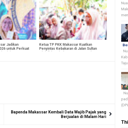
Peliputan
Nua
Mak
menj
sar Jadikan
Ketua TP PKK Makassar Kuatkan
Be
26 untuk Perkuat
Penyintas Kebakaran di Jalan Sultan
Nua
ia Dini
Abdullah, Salurkan Bantuan untuk
Korban
Kab
Taju
Nua
pada
(DPW
Bapenda Makassar Kembali Data Wajib Pajak yang
Berjualan di Malam Hari
Th