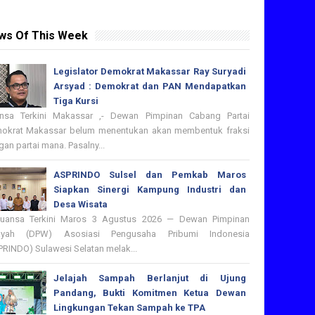
ws Of This Week
Legislator Demokrat Makassar Ray Suryadi
Arsyad : Demokrat dan PAN Mendapatkan
Tiga Kursi
nsa Terkini Makassar ,- Dewan Pimpinan Cabang Partai
okrat Makassar belum menentukan akan membentuk fraksi
an partai mana. Pasalny...
ASPRINDO Sulsel dan Pemkab Maros
Siapkan Sinergi Kampung Industri dan
Desa Wisata
nsa Terkini Maros 3 Agustus 2026 — Dewan Pimpinan
ayah (DPW) Asosiasi Pengusaha Pribumi Indonesia
PRINDO) Sulawesi Selatan melak...
Jelajah Sampah Berlanjut di Ujung
Pandang, Bukti Komitmen Ketua Dewan
Lingkungan Tekan Sampah ke TPA