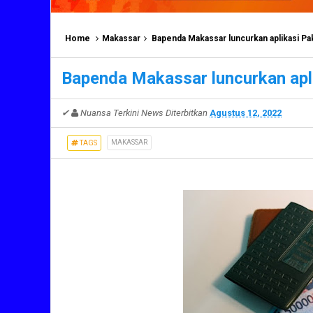
Home
Makassar
Bapenda Makassar luncurkan aplikasi Pak
Bapenda Makassar luncurkan apli
✔
Nuansa Terkini News
Diterbitkan
Agustus 12, 2022
MAKASSAR
TAGS