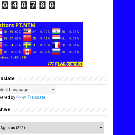
0
4
0
7
8
0
anslate
ered by
Translate
chive