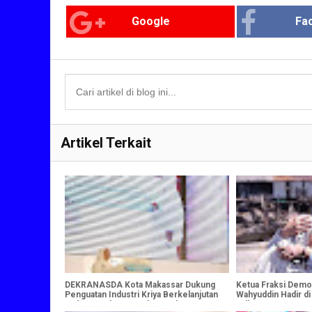
Google
Fa
Artikel Terkait
DEKRANASDA Kota Makassar Dukung
Ketua Fraksi Demo
Penguatan Industri Kriya Berkelanjutan
Wahyuddin Hadir di
pada Puncak HUT Dekranas ke-46
Tallo, Warga Sampa