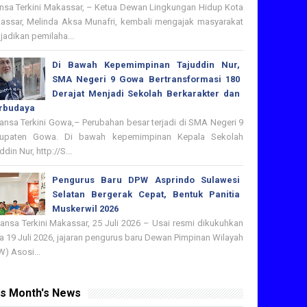
nsa Terkini Makassar, – Ketua Dewan Lingkungan Hidup Kota
assar, Melinda Aksa Munafri, kembali mengajak masyarakat
adikan pemilaha...
Di Bawah Kepemimpinan Tajuddin Nur,
SMA Negeri 9 Gowa Bertransformasi 180
Derajat Menjadi Sekolah Berkarakter dan
rbudaya
nsa Terkini Gowa,– Perubahan besar terjadi di SMA Negeri 9
upaten Gowa. Di bawah kepemimpinan Kepala Sekolah
ddin Nur, http://S...
Pengurus Baru DPW Asprindo Sulawesi
Selatan Bergerak Cepat, Bentuk Panitia
Muskerwil 2026
nsa Terkini Makassar, 25 Juli 2026 – Usai resmi dikukuhkan
 19 Juli 2026, jajaran pengurus baru Dewan Pimpinan Wilayah
) Asosi...
is Month's News