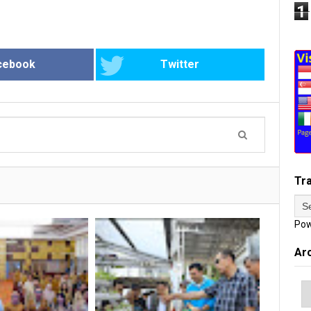
1
cebook
Twitter
Tr
Pow
Ar