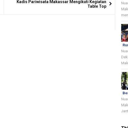
Kadis Pariwisata Makassar Mengikuti Kegiatan
Nua
Table Top
Mak
menj
Ru
Nua
Dek
Mak
Be
Nua
Mak
Jant