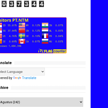
0
3
7
3
4
4
anslate
ered by
Translate
chive