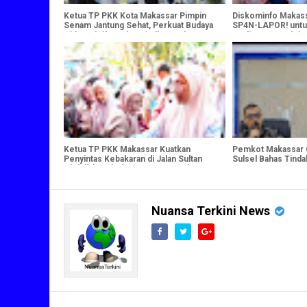
Ketua TP PKK Kota Makassar Pimpin
Diskominfo Makass
Senam Jantung Sehat, Perkuat Budaya
SP4N-LAPOR! untu
Hidup Aktif untuk Wujudkan Keluarga
Kualitas Pengelol
Berdaya
Masyarakat
Ketua TP PKK Makassar Kuatkan
Pemkot Makassar
Penyintas Kebakaran di Jalan Sultan
Sulsel Bahas Tinda
Abdullah, Salurkan Bantuan untuk
Korban
Nuansa Terkini News