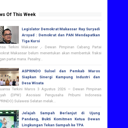
ws Of This Week
Legislator Demokrat Makassar Ray Suryadi
Arsyad : Demokrat dan PAN Mendapatkan
Tiga Kursi
nsa Terkini Makassar ,- Dewan Pimpinan Cabang Partai
okrat Makassar belum menentukan akan membentuk fraksi
an partai mana. Pasalny...
ASPRINDO Sulsel dan Pemkab Maros
Siapkan Sinergi Kampung Industri dan
Desa Wisata
nsa Terkini Maros 3 Agustus 2026 — Dewan Pimpinan
ayah (DPW) Asosiasi Pengusaha Pribumi Indonesia
PRINDO) Sulawesi Selatan melak...
Jelajah Sampah Berlanjut di Ujung
Pandang, Bukti Komitmen Ketua Dewan
Lingkungan Tekan Sampah ke TPA