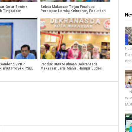
ar Gelar Bimtek
Sekda Makassar Tinjau Finalisasi
k Tingkatkan
Persiapan Lomba Kelurahan, Fokuskan
Ne
aan Pengaduan
Pembenahan Indikator Penilaian
Nua
Dem
deng
 Gandeng BPKP
Produk UMKM Binaan Dekranasda
klanjut Proyek PSEL
Makassar Laris Manis, Hampir Ludes
Diborong di Puncak HUT Dekranas ke-
46
Nua
Wil
(AS