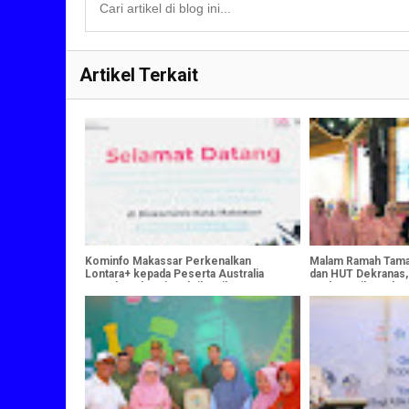
Artikel Terkait
Kominfo Makassar Perkenalkan
Malam Ramah Tama
Lontara+ kepada Peserta Australia
dan HUT Dekranas,
Awards sebagai Praktik Baik
Perkuat Silaturahm
Transformasi Digital