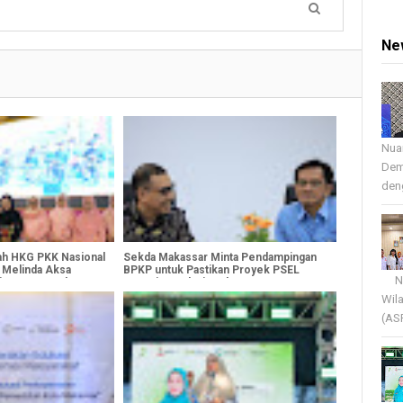
Ne
Nua
Dem
deng
h HKG PKK Nasional
Sekda Makassar Minta Pendampingan
 Melinda Aksa
BPKP untuk Pastikan Proyek PSEL
Nua
i Antar Daerah
Sesuai Regulasi Terbaru
Wil
(AS