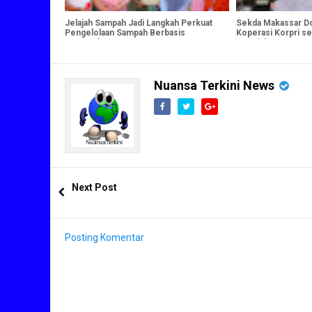
Jelajah Sampah Jadi Langkah Perkuat
Sekda Makassar D
Pengelolaan Sampah Berbasis
Koperasi Korpri s
Masyarakat
Kesejahteraan AS
Nuansa Terkini News
Next Post
Posting Komentar