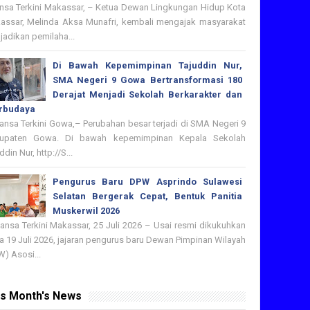
nsa Terkini Makassar, – Ketua Dewan Lingkungan Hidup Kota
assar, Melinda Aksa Munafri, kembali mengajak masyarakat
adikan pemilaha...
Di Bawah Kepemimpinan Tajuddin Nur,
SMA Negeri 9 Gowa Bertransformasi 180
Derajat Menjadi Sekolah Berkarakter dan
rbudaya
nsa Terkini Gowa,– Perubahan besar terjadi di SMA Negeri 9
upaten Gowa. Di bawah kepemimpinan Kepala Sekolah
ddin Nur, http://S...
Pengurus Baru DPW Asprindo Sulawesi
Selatan Bergerak Cepat, Bentuk Panitia
Muskerwil 2026
nsa Terkini Makassar, 25 Juli 2026 – Usai resmi dikukuhkan
 19 Juli 2026, jajaran pengurus baru Dewan Pimpinan Wilayah
) Asosi...
is Month's News