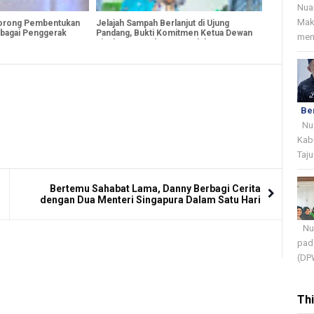
Nua
Mak
orong Pembentukan
Jelajah Sampah Berlanjut di Ujung
ebagai Penggerak
Pandang, Bukti Komitmen Ketua Dewan
menj
N
Lingkungan Tekan Sampah ke TPA
Be
Nua
Kab
Taju
Bertemu Sahabat Lama, Danny Berbagi Cerita
dengan Dua Menteri Singapura Dalam Satu Hari
Nua
pada
(DPW
Th