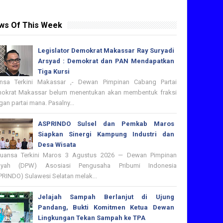
ws Of This Week
Legislator Demokrat Makassar Ray Suryadi
Arsyad : Demokrat dan PAN Mendapatkan
Tiga Kursi
nsa Terkini Makassar ,- Dewan Pimpinan Cabang Partai
okrat Makassar belum menentukan akan membentuk fraksi
an partai mana. Pasalny...
ASPRINDO Sulsel dan Pemkab Maros
Siapkan Sinergi Kampung Industri dan
Desa Wisata
nsa Terkini Maros 3 Agustus 2026 — Dewan Pimpinan
ayah (DPW) Asosiasi Pengusaha Pribumi Indonesia
PRINDO) Sulawesi Selatan melak...
Jelajah Sampah Berlanjut di Ujung
Pandang, Bukti Komitmen Ketua Dewan
Lingkungan Tekan Sampah ke TPA