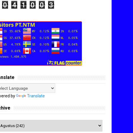
0
4
1
0
0
3
anslate
ered by
Translate
chive