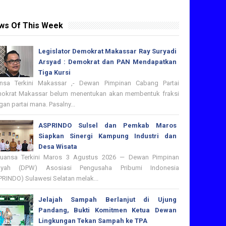
ws Of This Week
Legislator Demokrat Makassar Ray Suryadi
Arsyad : Demokrat dan PAN Mendapatkan
Tiga Kursi
nsa Terkini Makassar ,- Dewan Pimpinan Cabang Partai
okrat Makassar belum menentukan akan membentuk fraksi
an partai mana. Pasalny...
ASPRINDO Sulsel dan Pemkab Maros
Siapkan Sinergi Kampung Industri dan
Desa Wisata
nsa Terkini Maros 3 Agustus 2026 — Dewan Pimpinan
ayah (DPW) Asosiasi Pengusaha Pribumi Indonesia
PRINDO) Sulawesi Selatan melak...
Jelajah Sampah Berlanjut di Ujung
Pandang, Bukti Komitmen Ketua Dewan
Lingkungan Tekan Sampah ke TPA