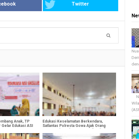
cebook
Twitter
Ne
Nua
Dem
deng
Nua
Wil
(AS
mbang Anak, TP
Edukasi Keselamatan Berkendara,
 Gelar Edukasi ASI
Satlantas Polresta Gowa Ajak Orang
Tua Cegah Anak Mengemudi Sebelum
Cukup Umur