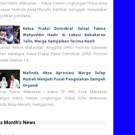
nsa Terkini Makassar, – Ketua Dewan Lingkungan Hidup Kota
assar, Melinda Aksa Munafri, kembali mengajak masyarakat
adikan pemilaha...
Ketua Fraksi Demokrat Sulsel Fatma
Wahyuddin Hadir di Lokasi Kebakaran
Tallo, Warga Sampaikan Terima Kasih
nsa Terkini Makassar,- Anggota DPRD Provinsi Sulawesi
atan sekaligus Ketua Fraksi Partai Demokrat DPRD Provinsi
wesi Selatan, Fa...
Melinda Aksa Apresiasi Warga Sulap
Rumah Menjadi Pusat Pengolahan Sampah
Organik
nsa Terkini Makassar,— Ketua TP PKK Kota Makassar
aligus Ketua Dewan Lingkungan Hidup Kota Makassar,
nda Aksa Munafri, mengapresi...
is Month's News