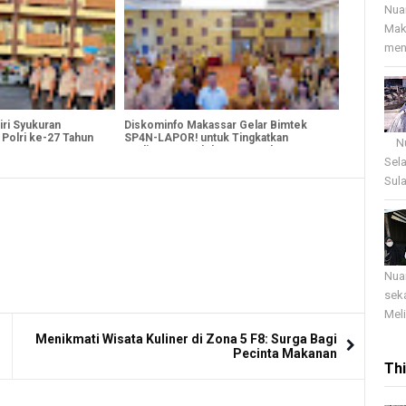
Nua
Mak
menj
iri Syukuran
Diskominfo Makassar Gelar Bimtek
 Polri ke-27 Tahun
SP4N-LAPOR! untuk Tingkatkan
Nua
Kualitas Pengelolaan Pengaduan
Sel
Masyarakat
Sula
Nua
sek
Meli
Menikmati Wisata Kuliner di Zona 5 F8: Surga Bagi
Pecinta Makanan
Th