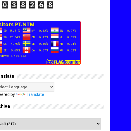
0
3
8
2
6
8
anslate
ered by
Translate
chive