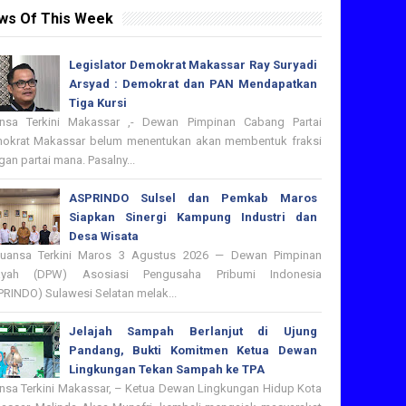
ws Of This Week
Legislator Demokrat Makassar Ray Suryadi
Arsyad : Demokrat dan PAN Mendapatkan
Tiga Kursi
nsa Terkini Makassar ,- Dewan Pimpinan Cabang Partai
okrat Makassar belum menentukan akan membentuk fraksi
an partai mana. Pasalny...
ASPRINDO Sulsel dan Pemkab Maros
Siapkan Sinergi Kampung Industri dan
Desa Wisata
nsa Terkini Maros 3 Agustus 2026 — Dewan Pimpinan
ayah (DPW) Asosiasi Pengusaha Pribumi Indonesia
PRINDO) Sulawesi Selatan melak...
Jelajah Sampah Berlanjut di Ujung
Pandang, Bukti Komitmen Ketua Dewan
Lingkungan Tekan Sampah ke TPA
nsa Terkini Makassar, – Ketua Dewan Lingkungan Hidup Kota