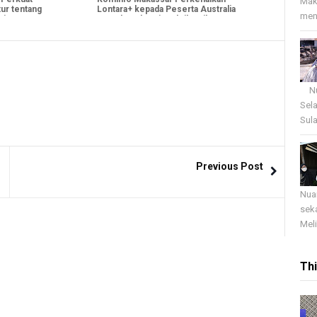
Mak
ur tentang
Lontara+ kepada Peserta Australia
menj
si
Awards sebagai Praktik Baik
Transformasi Digital
Nua
Sel
Sula
Previous Post
Nua
sek
Meli
Th