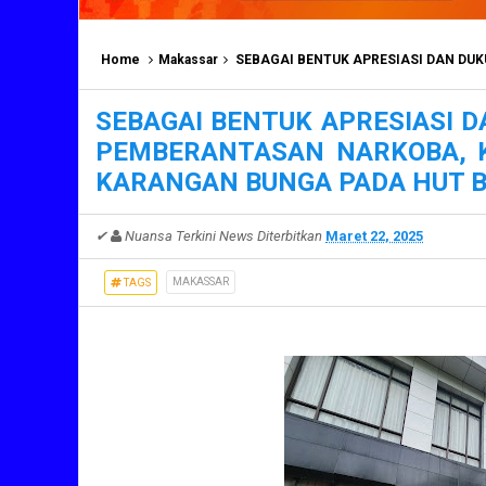
Home
Makassar
SEBAGAI BENTUK APRESIASI DAN DUKUNGAN PENUH TERHADAP
SEBAGAI BENTUK APRESIASI 
PEMBERANTASAN NARKOBA, K
KARANGAN BUNGA PADA HUT B
✔
Nuansa Terkini News
Diterbitkan
Maret 22, 2025
MAKASSAR
TAGS