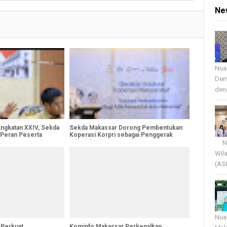
Ne
Nua
Dem
deng
ngkatan XXIV, Sekda
Sekda Makassar Dorong Pembentukan
 Peran Peserta
Koperasi Korpri sebagai Penggerak
an
Kesejahteraan ASN
Nua
Wil
(AS
Nua
 Perkuat
Kominfo Makassar Perkenalkan