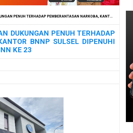
 PEMBERANTASAN NARKOBA, KANTOR BNNP SULSEL DIPENUHI KARANGAN BUNGA PADA HUT BNN KE 23
DAN DUKUNGAN PENUH TERHADAP
ANTOR BNNP SULSEL DIPENUHI
NN KE 23