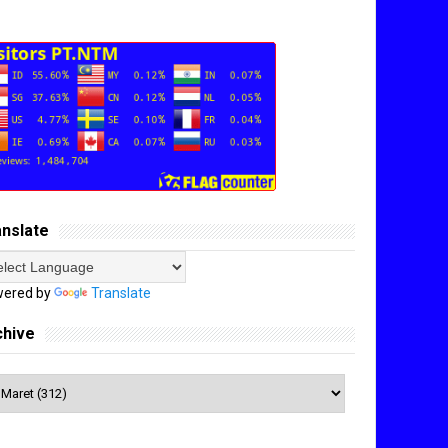
anslate
ered by
Translate
chive