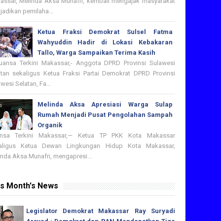
assar, Melinda Aksa Munafri, kembali mengajak masyarakat
adikan pemilaha...
Ketua Fraksi Demokrat Sulsel Fatma
Wahyuddin Hadir di Lokasi Kebakaran
Tallo, Warga Sampaikan Terima Kasih
nsa Terkini Makassar,- Anggota DPRD Provinsi Sulawesi
atan sekaligus Ketua Fraksi Partai Demokrat DPRD Provinsi
wesi Selatan, Fa...
Melinda Aksa Apresiasi Warga Sulap
Rumah Menjadi Pusat Pengolahan Sampah
Organik
nsa Terkini Makassar,— Ketua TP PKK Kota Makassar
aligus Ketua Dewan Lingkungan Hidup Kota Makassar,
nda Aksa Munafri, mengapresi...
is Month's News
Legislator Demokrat Makassar Ray Suryadi