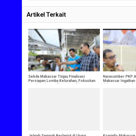
Artikel Terkait
Sekda Makassar Tinjau Finalisasi
Narasumber PKP A
Persiapan Lomba Kelurahan, Fokuskan
Makassar Ingatkan
Pembenahan Indikator Penilaian
dalam Pemerintah
Jelajah Sampah Berlanjut di Ujung
Kominfo Makassar