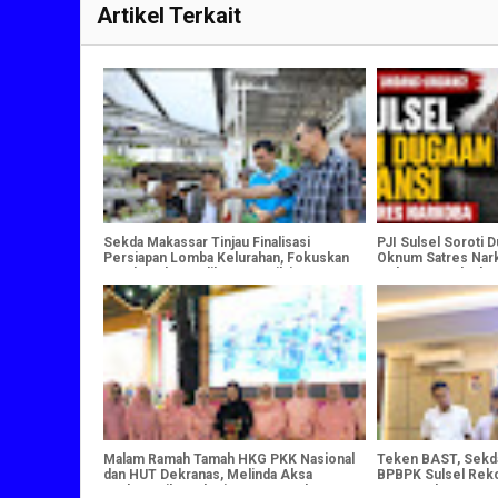
Artikel Terkait
Sekda Makassar Tinjau Finalisasi
PJI Sulsel Soroti 
Persiapan Lomba Kelurahan, Fokuskan
Oknum Satres Nar
Pembenahan Indikator Penilaian
Makassar terhadap 
Peliputan
Malam Ramah Tamah HKG PKK Nasional
Teken BAST, Sekda 
dan HUT Dekranas, Melinda Aksa
BPBPK Sulsel Rek
Perkuat Silaturahmi Antar Daerah
DPRD Makassar