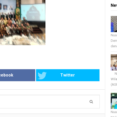
Ne
Nua
Dem
deng
Nua
cebook
Twitter
Wil
(AS
Nua