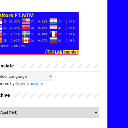
anslate
ered by
Translate
chive