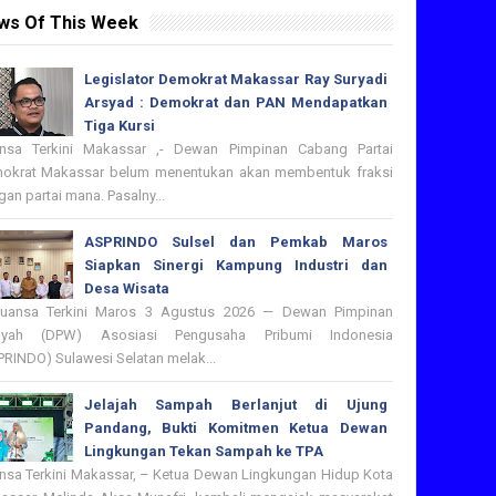
ws Of This Week
Legislator Demokrat Makassar Ray Suryadi
Arsyad : Demokrat dan PAN Mendapatkan
Tiga Kursi
nsa Terkini Makassar ,- Dewan Pimpinan Cabang Partai
okrat Makassar belum menentukan akan membentuk fraksi
an partai mana. Pasalny...
ASPRINDO Sulsel dan Pemkab Maros
Siapkan Sinergi Kampung Industri dan
Desa Wisata
nsa Terkini Maros 3 Agustus 2026 — Dewan Pimpinan
ayah (DPW) Asosiasi Pengusaha Pribumi Indonesia
PRINDO) Sulawesi Selatan melak...
Jelajah Sampah Berlanjut di Ujung
Pandang, Bukti Komitmen Ketua Dewan
Lingkungan Tekan Sampah ke TPA
nsa Terkini Makassar, – Ketua Dewan Lingkungan Hidup Kota