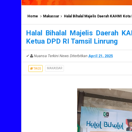
Home
Makassar
Halal Bihalal Majelis Daerah KAHMI Kota
Halal Bihalal Majelis Daerah K
Ketua DPD RI Tamsil Linrung
✔
Nuansa Terkini News
Diterbitkan
April 21, 2025
MAKASSAR
TAGS