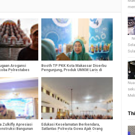
Mak
menj
Nua
Sel
Sula
Dugaan Arogansi
Booth TP PKK Kota Makassar Diserbu
koba Polrestabes
Pengunjung, Produk UMKM Laris di
Jurnalis Saat
Hari Pertama HKG PKK Nasional ke-54
Nua
sek
Meli
Th
Zulkifly Apresiasi
Edukasi Keselamatan Berkendara,
onstruksi Bangunan
Satlantas Polresta Gowa Ajak Orang
Tua Cegah Anak Mengemudi Sebelum