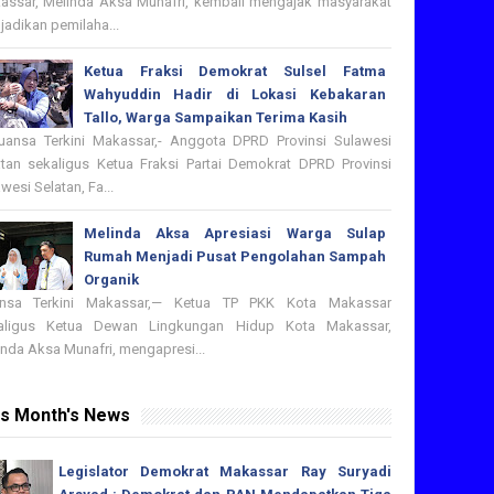
assar, Melinda Aksa Munafri, kembali mengajak masyarakat
adikan pemilaha...
Ketua Fraksi Demokrat Sulsel Fatma
Wahyuddin Hadir di Lokasi Kebakaran
Tallo, Warga Sampaikan Terima Kasih
nsa Terkini Makassar,- Anggota DPRD Provinsi Sulawesi
atan sekaligus Ketua Fraksi Partai Demokrat DPRD Provinsi
wesi Selatan, Fa...
Melinda Aksa Apresiasi Warga Sulap
Rumah Menjadi Pusat Pengolahan Sampah
Organik
nsa Terkini Makassar,— Ketua TP PKK Kota Makassar
aligus Ketua Dewan Lingkungan Hidup Kota Makassar,
nda Aksa Munafri, mengapresi...
is Month's News
Legislator Demokrat Makassar Ray Suryadi