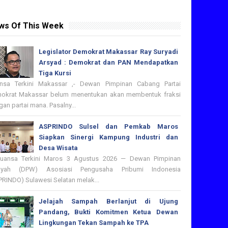
ws Of This Week
Legislator Demokrat Makassar Ray Suryadi
Arsyad : Demokrat dan PAN Mendapatkan
Tiga Kursi
nsa Terkini Makassar ,- Dewan Pimpinan Cabang Partai
okrat Makassar belum menentukan akan membentuk fraksi
an partai mana. Pasalny...
ASPRINDO Sulsel dan Pemkab Maros
Siapkan Sinergi Kampung Industri dan
Desa Wisata
nsa Terkini Maros 3 Agustus 2026 — Dewan Pimpinan
ayah (DPW) Asosiasi Pengusaha Pribumi Indonesia
PRINDO) Sulawesi Selatan melak...
Jelajah Sampah Berlanjut di Ujung
Pandang, Bukti Komitmen Ketua Dewan
Lingkungan Tekan Sampah ke TPA