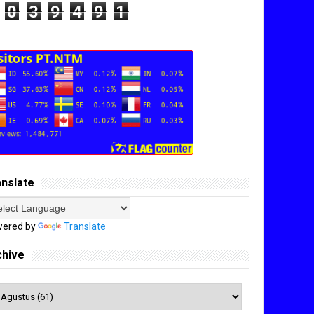
0
3
9
4
9
1
anslate
ered by
Translate
chive