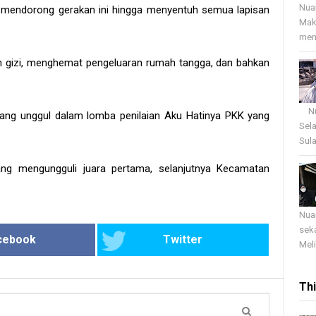
Nua
s mendorong gerakan ini hingga menyentuh semua lapisan
Mak
menj
 gizi, menghemat pengeluaran rumah tangga, dan bahkan
Nua
ang unggul dalam lomba penilaian Aku Hatinya PKK yang
Sel
Sula
ng mengungguli juara pertama, selanjutnya Kecamatan
Nua
sek
cebook
Twitter
Meli
Th