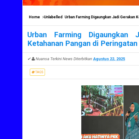
Home
Unlabelled
Urban Farming Digaungkan Jadi Gerakan K
Urban Farming Digaungkan J
Ketahanan Pangan di Peringatan
✔
Nuansa Terkini News
Diterbitkan
Agustus 22, 2025
TAGS