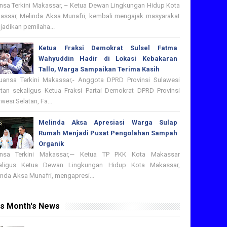
nsa Terkini Makassar, – Ketua Dewan Lingkungan Hidup Kota
assar, Melinda Aksa Munafri, kembali mengajak masyarakat
adikan pemilaha...
Ketua Fraksi Demokrat Sulsel Fatma
Wahyuddin Hadir di Lokasi Kebakaran
Tallo, Warga Sampaikan Terima Kasih
nsa Terkini Makassar,- Anggota DPRD Provinsi Sulawesi
atan sekaligus Ketua Fraksi Partai Demokrat DPRD Provinsi
wesi Selatan, Fa...
Melinda Aksa Apresiasi Warga Sulap
Rumah Menjadi Pusat Pengolahan Sampah
Organik
nsa Terkini Makassar,— Ketua TP PKK Kota Makassar
aligus Ketua Dewan Lingkungan Hidup Kota Makassar,
nda Aksa Munafri, mengapresi...
is Month's News