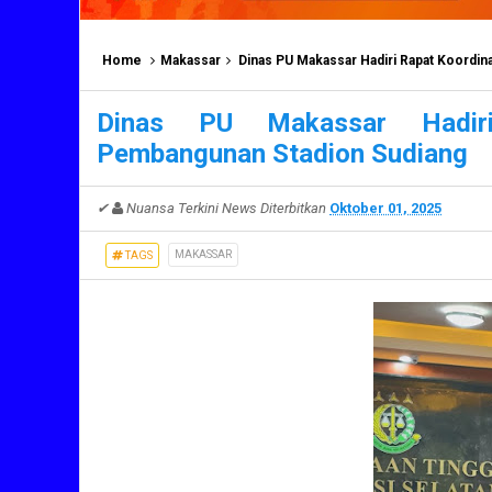
Home
Makassar
Dinas PU Makassar Hadiri Rapat Koordi
Dinas PU Makassar Hadiri
Pembangunan Stadion Sudiang
✔
Nuansa Terkini News
Diterbitkan
Oktober 01, 2025
MAKASSAR
TAGS