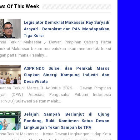
ws Of This Week
Legislator Demokrat Makassar Ray Suryadi
Arsyad : Demokrat dan PAN Mendapatkan
Tiga Kursi
nsa Terkini Makassar ,- Dewan Pimpinan Cabang Partai
okrat Makassar belum menentukan akan membentuk fraksi
an partai mana. Pasalny...
ASPRINDO Sulsel dan Pemkab Maros
Siapkan Sinergi Kampung Industri dan
Desa Wisata
nsa Terkini Maros 3 Agustus 2026 — Dewan Pimpinan
ayah (DPW) Asosiasi Pengusaha Pribumi Indonesia
PRINDO) Sulawesi Selatan melak...
Jelajah Sampah Berlanjut di Ujung
Pandang, Bukti Komitmen Ketua Dewan
Lingkungan Tekan Sampah ke TPA
nsa Terkini Makassar, – Ketua Dewan Lingkungan Hidup Kota