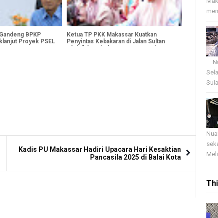
Mak
menj
 Gandeng BPKP
Ketua TP PKK Makassar Kuatkan
klanjut Proyek PSEL
Penyintas Kebakaran di Jalan Sultan
Abdullah, Salurkan Bantuan untuk
Korban
Nua
Sel
Sula
Nua
sek
Kadis PU Makassar Hadiri Upacara Hari Kesaktian
Meli
Pancasila 2025 di Balai Kota
Th