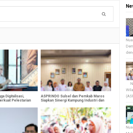
Ne
Nua
Dem
deng
Nua
Wil
(AS
a Digitalisasi,
ASPRINDO Sulsel dan Pemkab Maros
erkuat Pelestarian
Siapkan Sinergi Kampung Industri dan
Desa Wisata
Nua