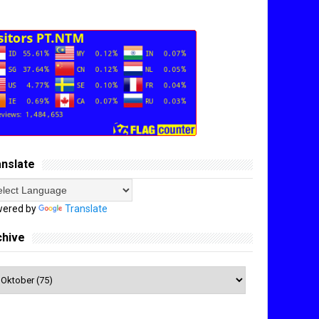
anslate
ered by
Translate
chive