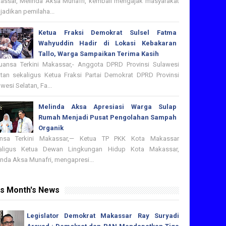
assar, Melinda Aksa Munafri, kembali mengajak masyarakat
adikan pemilaha...
Ketua Fraksi Demokrat Sulsel Fatma
Wahyuddin Hadir di Lokasi Kebakaran
Tallo, Warga Sampaikan Terima Kasih
nsa Terkini Makassar,- Anggota DPRD Provinsi Sulawesi
atan sekaligus Ketua Fraksi Partai Demokrat DPRD Provinsi
wesi Selatan, Fa...
Melinda Aksa Apresiasi Warga Sulap
Rumah Menjadi Pusat Pengolahan Sampah
Organik
nsa Terkini Makassar,— Ketua TP PKK Kota Makassar
aligus Ketua Dewan Lingkungan Hidup Kota Makassar,
nda Aksa Munafri, mengapresi...
is Month's News
Legislator Demokrat Makassar Ray Suryadi