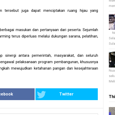
Mak
menj
am tersebut juga dapat menciptakan ruang hijau yang
berbagai masukan dan pertanyaan dari peserta. Sejumlah
Nua
ing terus diperluas melalui dukungan sarana, pelatihan,
Sel
Sula
p sinergi antara pemerintah, masyarakat, dan seluruh
mengawal pelaksanaan program pembangunan, khususnya
angkah mewujudkan ketahanan pangan dan kesejahteraan
Nua
sek
Meli
cebook
Twitter
Th