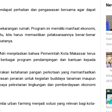
Ne
 mendapat perhatian dan pengawasan bersama agar dapat
ekarangan rumah. Program ini memiliki manfaat ekonomi,
Nua
itu, kita harus memastikan pelaksanaannya benar-benar
Dem
katanya.
deng
ri menjelaskan bahwa Pemerintah Kota Makassar terus
 berbagai program pendampingan dan bantuan kepada
Nua
erakan ketahanan pangan perkotaan yang memanfaatkan
Wil
wasan perairan untuk kegiatan budidaya tanaman maupun
(AS
 upaya pelestarian lingkungan dan pemberdayaan ekonomi
i urban farming menjadi solusi yang relevan bagi kota-
Nua
n.