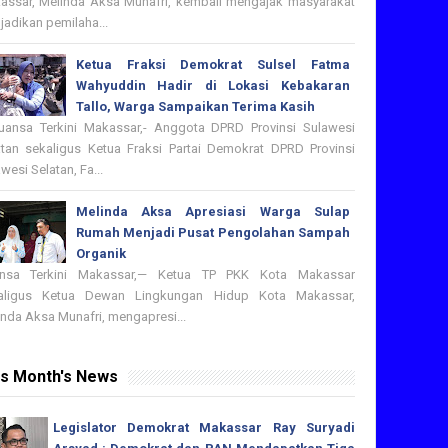
assar, Melinda Aksa Munafri, kembali mengajak masyarakat
adikan pemilaha...
Ketua Fraksi Demokrat Sulsel Fatma
Wahyuddin Hadir di Lokasi Kebakaran
Tallo, Warga Sampaikan Terima Kasih
nsa Terkini Makassar,- Anggota DPRD Provinsi Sulawesi
atan sekaligus Ketua Fraksi Partai Demokrat DPRD Provinsi
wesi Selatan, Fa...
Melinda Aksa Apresiasi Warga Sulap
Rumah Menjadi Pusat Pengolahan Sampah
Organik
nsa Terkini Makassar,— Ketua TP PKK Kota Makassar
aligus Ketua Dewan Lingkungan Hidup Kota Makassar,
nda Aksa Munafri, mengapresi...
is Month's News
Legislator Demokrat Makassar Ray Suryadi