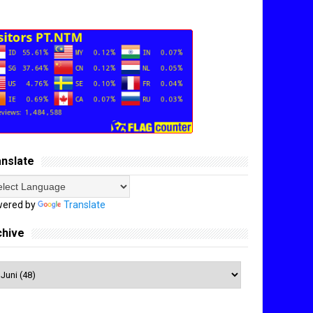
anslate
ered by
Translate
chive