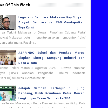
ws Of This Week
Legislator Demokrat Makassar Ray Suryadi
Arsyad : Demokrat dan PAN Mendapatkan
Tiga Kursi
nsa Terkini Makassar ,- Dewan Pimpinan Cabang Partai
okrat Makassar belum menentukan akan membentuk fraksi
an partai mana. Pasalny...
ASPRINDO Sulsel dan Pemkab Maros
Siapkan Sinergi Kampung Industri dan
Desa Wisata
nsa Terkini Maros 3 Agustus 2026 — Dewan Pimpinan
ayah (DPW) Asosiasi Pengusaha Pribumi Indonesia
PRINDO) Sulawesi Selatan melak...
Jelajah Sampah Berlanjut di Ujung
Pandang, Bukti Komitmen Ketua Dewan
Lingkungan Tekan Sampah ke TPA
nsa Terkini Makassar, – Ketua Dewan Lingkungan Hidup Kota