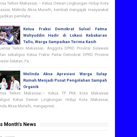
nsa Terkini Makassar, – Ketua Dewan Lingkungan Hidup Kota
assar, Melinda Aksa Munafri, kembali mengajak masyarakat
adikan pemilaha...
Ketua Fraksi Demokrat Sulsel Fatma
Wahyuddin Hadir di Lokasi Kebakaran
Tallo, Warga Sampaikan Terima Kasih
nsa Terkini Makassar,- Anggota DPRD Provinsi Sulawesi
atan sekaligus Ketua Fraksi Partai Demokrat DPRD Provinsi
wesi Selatan, Fa...
Melinda Aksa Apresiasi Warga Sulap
Rumah Menjadi Pusat Pengolahan Sampah
Organik
nsa Terkini Makassar,— Ketua TP PKK Kota Makassar
aligus Ketua Dewan Lingkungan Hidup Kota Makassar,
nda Aksa Munafri, mengapresi...
is Month's News