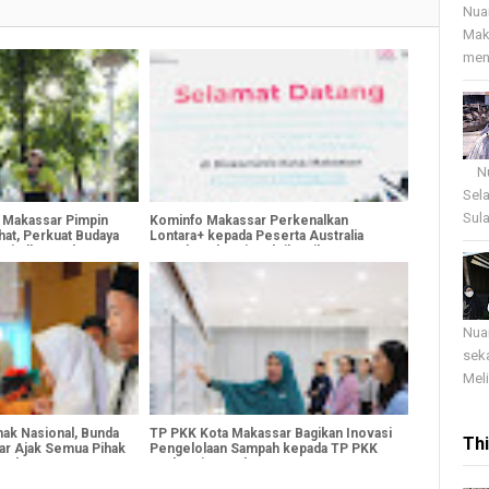
Nua
Mak
menj
Nua
Sel
Sula
 Makassar Pimpin
Kominfo Makassar Perkenalkan
at, Perkuat Budaya
Lontara+ kepada Peserta Australia
Wujudkan Keluarga
Awards sebagai Praktik Baik
Transformasi Digital
Nua
sek
Meli
ak Nasional, Bunda
TP PKK Kota Makassar Bagikan Inovasi
Th
r Ajak Semua Pihak
Pengelolaan Sampah kepada TP PKK
Anak
Berbagai Daerah