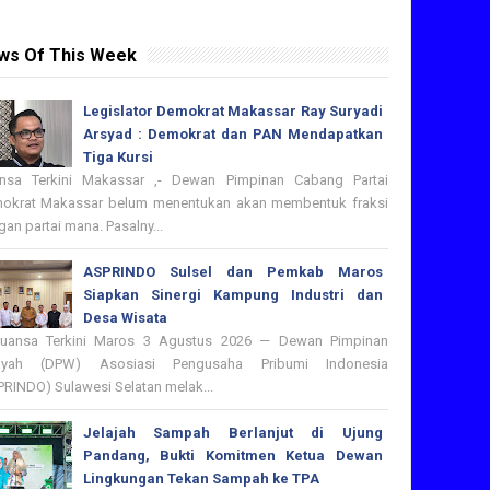
ws Of This Week
Legislator Demokrat Makassar Ray Suryadi
Arsyad : Demokrat dan PAN Mendapatkan
Tiga Kursi
nsa Terkini Makassar ,- Dewan Pimpinan Cabang Partai
okrat Makassar belum menentukan akan membentuk fraksi
an partai mana. Pasalny...
ASPRINDO Sulsel dan Pemkab Maros
Siapkan Sinergi Kampung Industri dan
Desa Wisata
nsa Terkini Maros 3 Agustus 2026 — Dewan Pimpinan
ayah (DPW) Asosiasi Pengusaha Pribumi Indonesia
PRINDO) Sulawesi Selatan melak...
Jelajah Sampah Berlanjut di Ujung
Pandang, Bukti Komitmen Ketua Dewan
Lingkungan Tekan Sampah ke TPA