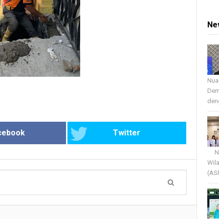
Ne
Nua
Dem
deng
cebook
Twitter
Nua
Wil
(AS