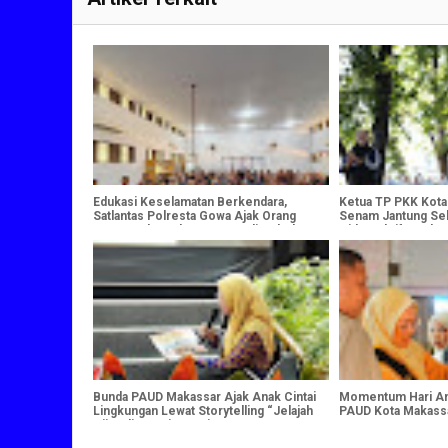
Edukasi Keselamatan Berkendara,
Ketua TP PKK Kota
Satlantas Polresta Gowa Ajak Orang
Senam Jantung Seh
Tua Cegah Anak Mengemudi Sebelum
Hidup Aktif untuk 
Cukup Umur
Berdaya
Bunda PAUD Makassar Ajak Anak Cintai
Momentum Hari An
Lingkungan Lewat Storytelling “Jelajah
PAUD Kota Makassa
Hijau di Pantai Losari
Jaga Masa Depan 