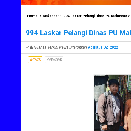
Home
Makassar
994 Laskar Pelangi Dinas PU Makassar 
994 Laskar Pelangi Dinas PU Ma
✔
Nuansa Terkini News
Diterbitkan
Agustus 02, 2022
MAKASSAR
TAGS