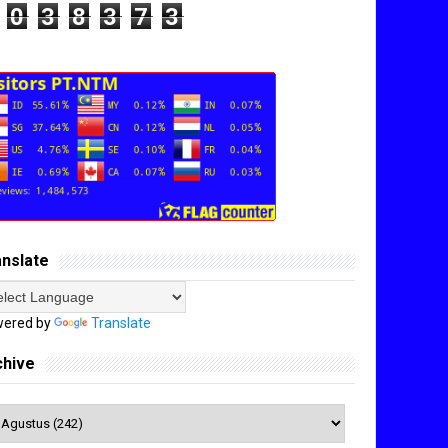
0
3
8
3
7
3
anslate
ered by
Translate
chive