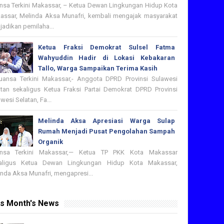
nsa Terkini Makassar, – Ketua Dewan Lingkungan Hidup Kota
assar, Melinda Aksa Munafri, kembali mengajak masyarakat
adikan pemilaha...
Ketua Fraksi Demokrat Sulsel Fatma
Wahyuddin Hadir di Lokasi Kebakaran
Tallo, Warga Sampaikan Terima Kasih
nsa Terkini Makassar,- Anggota DPRD Provinsi Sulawesi
atan sekaligus Ketua Fraksi Partai Demokrat DPRD Provinsi
wesi Selatan, Fa...
Melinda Aksa Apresiasi Warga Sulap
Rumah Menjadi Pusat Pengolahan Sampah
Organik
nsa Terkini Makassar,— Ketua TP PKK Kota Makassar
aligus Ketua Dewan Lingkungan Hidup Kota Makassar,
nda Aksa Munafri, mengapresi...
is Month's News