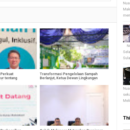
Nua
Mak
menj
Nua
Sel
Sula
 Perkuat
Transformasi Pengelolaan Sampah
ur tentang
Berlanjut, Ketua Dewan Lingkungan
si
Luncurkan Bank Sampah Sektoral
Panakkukang
Nua
sek
Meli
Th