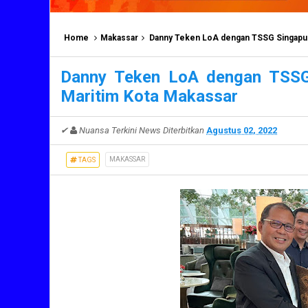
Home
Makassar
Danny Teken LoA dengan TSSG Singapura
Danny Teken LoA dengan TSSG 
Maritim Kota Makassar
✔
Nuansa Terkini News
Diterbitkan
Agustus 02, 2022
MAKASSAR
TAGS