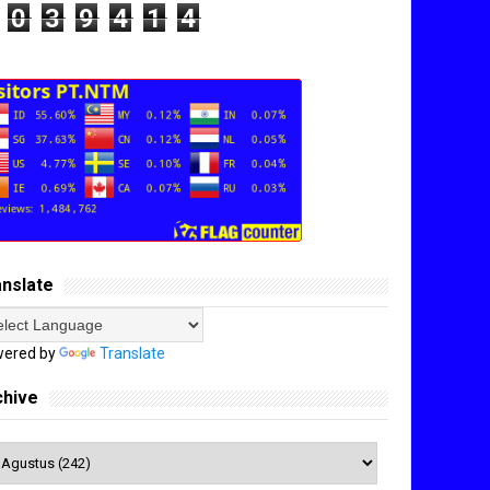
0
3
9
4
1
4
anslate
ered by
Translate
chive