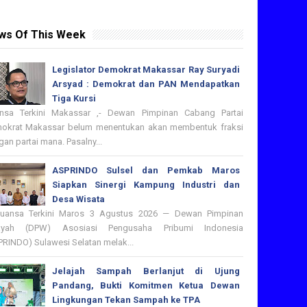
ws Of This Week
Legislator Demokrat Makassar Ray Suryadi
Arsyad : Demokrat dan PAN Mendapatkan
Tiga Kursi
nsa Terkini Makassar ,- Dewan Pimpinan Cabang Partai
okrat Makassar belum menentukan akan membentuk fraksi
an partai mana. Pasalny...
ASPRINDO Sulsel dan Pemkab Maros
Siapkan Sinergi Kampung Industri dan
Desa Wisata
nsa Terkini Maros 3 Agustus 2026 — Dewan Pimpinan
ayah (DPW) Asosiasi Pengusaha Pribumi Indonesia
PRINDO) Sulawesi Selatan melak...
Jelajah Sampah Berlanjut di Ujung
Pandang, Bukti Komitmen Ketua Dewan
Lingkungan Tekan Sampah ke TPA