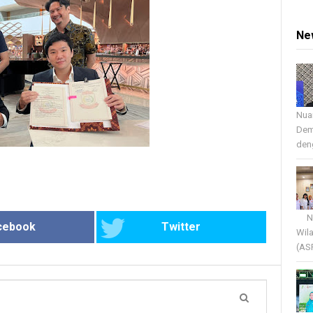
Ne
Nua
Dem
deng
Nua
cebook
Twitter
Wil
(AS