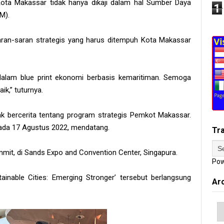
Kota Makassar tidak hanya dikaji dalam hal Sumber Daya
1
M).
saran-saran strategis yang harus ditempuh Kota Makassar
alam blue print ekonomi berbasis kemaritiman. Semoga
ik,” tuturnya.
bercerita tentang program strategis Pemkot Makassar.
pada 17 Agustus 2022, mendatang.
Tr
mit, di Sands Expo and Convention Center, Singapura.
Pow
inable Cities: Emerging Stronger’ tersebut berlangsung
Ar