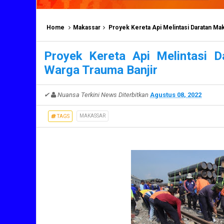
Home
Makassar
Proyek Kereta Api Melintasi Daratan Ma
Proyek Kereta Api Melintasi 
Warga Trauma Banjir
✔
Nuansa Terkini News
Diterbitkan
Agustus 08, 2022
MAKASSAR
TAGS