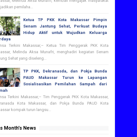
assar, Melinda Aksa Munafri, kembali mengajak masyarakat
adikan pemilaha...
Ketua TP PKK Kota Makassar Pimpin
Senam Jantung Sehat, Perkuat Budaya
Hidup Aktif untuk Wujudkan Keluarga
rdaya
nsa Terkini Makassar,– Ketua Tim Penggerak PKK Kota
assar, Melinda Aksa Munafri, menghadiri kegiatan Senam
ung Sehat yang diseleng...
TP PKK, Dekranasda, dan Pokja Bunda
PAUD Makassar Turun ke Lapangan
Sosialisasikan Pemilahan Sampah dari
mah
nsa Terkini Makassar,– Tim Penggerak PKK Kota Makassar,
ranasda Kota Makassar, dan Pokja Bunda PAUD Kota
assar kompak turun langsu...
is Month's News