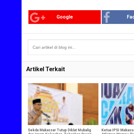
Google
Fa
Artikel Terkait
Sekda Makassar Tutup Diklat Mubalig
Ketua IPSI Makassa