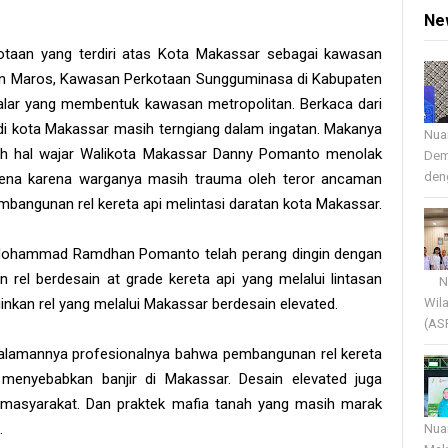
Ne
taan yang terdiri atas Kota Makassar sebagai kawasan
ten Maros, Kawasan Perkotaan Sungguminasa di Kabupaten
lar yang membentuk kawasan metropolitan. Berkaca dari
di kota Makassar masih terngiang dalam ingatan. Makanya
Nua
lah hal wajar Walikota Makassar Danny Pomanto menolak
Dem
deng
arena karena warganya masih trauma oleh teror ancaman
pembangunan rel kereta api melintasi daratan kota Makassar.
 Mohammad Ramdhan Pomanto telah perang dingin dengan
 rel berdesain at grade kereta api yang melalui lintasan
Nua
Wil
nkan rel yang melalui Makassar berdesain elevated.
(AS
alamannya profesionalnya bahwa pembangunan rel kereta
menyebabkan banjir di Makassar. Desain elevated juga
masyarakat. Dan praktek mafia tanah yang masih marak
.
Nua