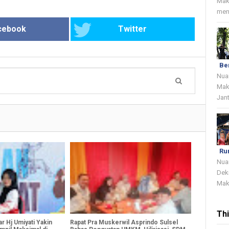
Mak
menj
cebook
Twitter
Be
Nua
Mak
Jant
Ru
Nua
Dek
Mak
Th
r Hj Umiyati Yakin
Rapat Pra Muskerwil Asprindo Sulsel