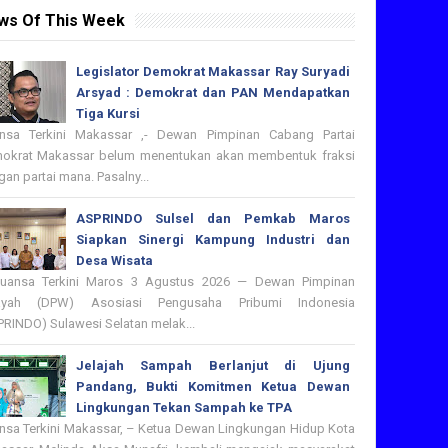
ws Of This Week
Legislator Demokrat Makassar Ray Suryadi
Arsyad : Demokrat dan PAN Mendapatkan
Tiga Kursi
nsa Terkini Makassar ,- Dewan Pimpinan Cabang Partai
okrat Makassar belum menentukan akan membentuk fraksi
an partai mana. Pasalny...
ASPRINDO Sulsel dan Pemkab Maros
Siapkan Sinergi Kampung Industri dan
Desa Wisata
nsa Terkini Maros 3 Agustus 2026 — Dewan Pimpinan
ayah (DPW) Asosiasi Pengusaha Pribumi Indonesia
PRINDO) Sulawesi Selatan melak...
Jelajah Sampah Berlanjut di Ujung
Pandang, Bukti Komitmen Ketua Dewan
Lingkungan Tekan Sampah ke TPA
nsa Terkini Makassar, – Ketua Dewan Lingkungan Hidup Kota