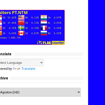
anslate
ered by
Translate
chive