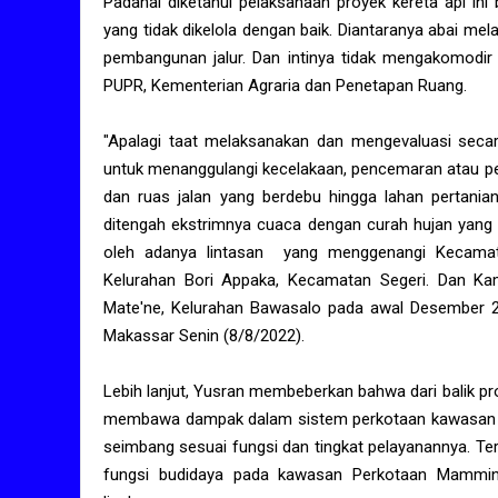
Padahal diketahui pelaksanaan proyek kereta api in
yang tidak dikelola dengan baik. Diantaranya abai m
pembangunan jalur. Dan intinya tidak mengakomodi
PUPR, Kementerian Agraria dan Penetapan Ruang.
"Apalagi taat melaksanakan dan mengevaluasi secar
untuk menanggulangi kecelakaan, pencemaran atau per
dan ruas jalan yang berdebu hingga lahan pertani
ditengah ekstrimnya cuaca dengan curah hujan yang 
oleh adanya lintasan yang menggenangi Kecama
Kelurahan Bori Appaka, Kecamatan Segeri. Dan Ka
Mate'ne, Kelurahan Bawasalo pada awal Desember 2
Makassar Senin (8/8/2022).
Lebih lanjut, Yusran membeberkan bahwa dari balik pr
membawa dampak dalam sistem perkotaan kawasan per
seimbang sesuai fungsi dan tingkat pelayanannya. Te
fungsi budidaya pada kawasan Perkotaan Mammi