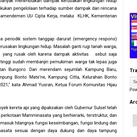
i banyak menimbulkan dampak kerusakan lingkungan hidup
elakukan pengelolaan terhadap sumber dampak dari rencana
r amendemen UU Cipta Kerja, melalui KLHK, Kementerian
a periodik sistem tanggap darurat (emergency respons)
usakan lingkungan hidup. Masalah ganti rugi tanah warga,
an yang rusak oleh karena dampak aktivitas sebut saja
tinggi sudah membanjiri pemukiman warga tak lepas juga
tan Bungoro. Dan merendam sejumlah Kampung Baru,
Tr
mpung Bonto Mate'ne, Kampung Citta, Kelurahan Bonto
021," kata Ahmad Yusran, Ketua Forum Komunitas Hijau
Pow
Ar
oyek kereta api yang dipaksakan oleh Gubernur Sulsel telah
kotaan Mamminasata yang berhierarki, terstruktur, dan
rmasuk hilangnya fungsi keseimbangan, fungsi lindung dan
nasata sesuai dengan daya dukung dan daya tampung