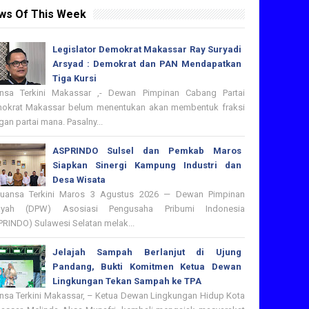
ws Of This Week
Legislator Demokrat Makassar Ray Suryadi
Arsyad : Demokrat dan PAN Mendapatkan
Tiga Kursi
nsa Terkini Makassar ,- Dewan Pimpinan Cabang Partai
okrat Makassar belum menentukan akan membentuk fraksi
an partai mana. Pasalny...
ASPRINDO Sulsel dan Pemkab Maros
Siapkan Sinergi Kampung Industri dan
Desa Wisata
nsa Terkini Maros 3 Agustus 2026 — Dewan Pimpinan
ayah (DPW) Asosiasi Pengusaha Pribumi Indonesia
PRINDO) Sulawesi Selatan melak...
Jelajah Sampah Berlanjut di Ujung
Pandang, Bukti Komitmen Ketua Dewan
Lingkungan Tekan Sampah ke TPA
nsa Terkini Makassar, – Ketua Dewan Lingkungan Hidup Kota