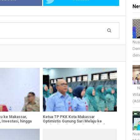
Ne
Nua
Dem
deng
Nua
Wil
(AS
iru ke Makassar,
Ketua TP PKK Kota Makassar
 Investasi, hingga
Optimistis Gunung Sari Melaju ke
Nasional, Perkuat Kesiapan Kelurahan
Berprestasi
Nua