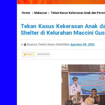
Home
Makassar
Tekan Kasus Kekerasan Anak dan Perem
Tekan Kasus Kekerasan Anak d
Shelter di Kelurahan Maccini Gu
✔
Nuansa Terkini News
Diterbitkan
Agustus 09, 2022
MAKASSAR
TAGS