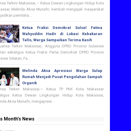
nsa Terkini Makassar, – Ketua Dewan Lingkungan Hidup Kota
assar, Melinda Aksa Munafri, kembali mengajak masyarakat
adikan pemilaha...
Ketua Fraksi Demokrat Sulsel Fatma
Wahyuddin Hadir di Lokasi Kebakaran
Tallo, Warga Sampaikan Terima Kasih
nsa Terkini Makassar,- Anggota DPRD Provinsi Sulawesi
atan sekaligus Ketua Fraksi Partai Demokrat DPRD Provinsi
wesi Selatan, Fa...
Melinda Aksa Apresiasi Warga Sulap
Rumah Menjadi Pusat Pengolahan Sampah
Organik
nsa Terkini Makassar,— Ketua TP PKK Kota Makassar
aligus Ketua Dewan Lingkungan Hidup Kota Makassar,
nda Aksa Munafri, mengapresi...
is Month's News