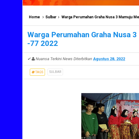
Home
Sulbar
Warga Perumahan Graha Nusa 3 Mamuju Meri
Warga Perumahan Graha Nusa 3 
-77 2022
✔
Nuansa Terkini News
Diterbitkan
Agustus 28, 2022
SULBAR
TAGS