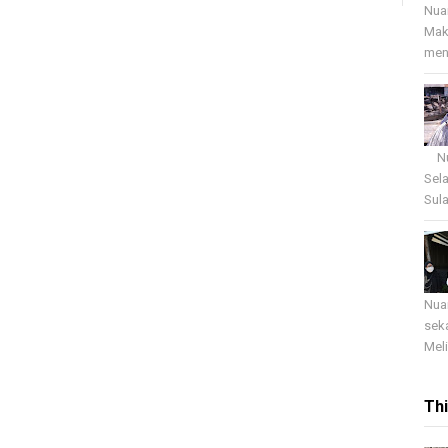
Nua
Mak
menj
Nua
Sel
Sula
Nua
sek
Meli
Th