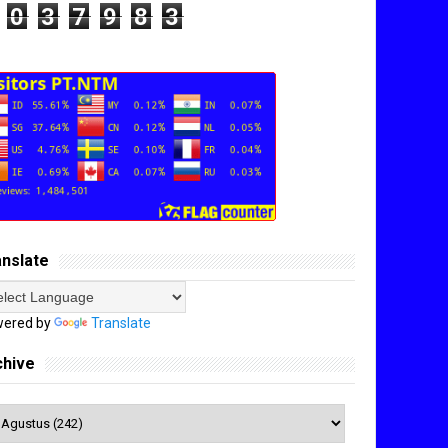
0
3
7
9
8
3
anslate
ered by
Translate
chive