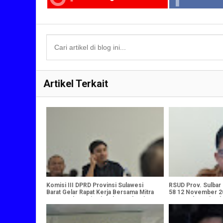
Artikel Terkait
Komisi III DPRD Provinsi Sulawesi
RSUD Prov. Sulbar
Barat Gelar Rapat Kerja Bersama Mitra
58 12 November 2
OPD untuk Monitoring dan Evaluasi
Menggelar Sejuml
Pelaksanaan APBD Tahun 2024 serta
Olahraga Dan Seni
Rencana Kegiatan OPD Tahun 2025