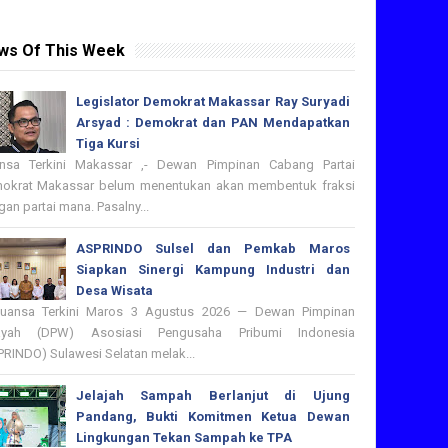
ws Of This Week
Legislator Demokrat Makassar Ray Suryadi
Arsyad : Demokrat dan PAN Mendapatkan
Tiga Kursi
nsa Terkini Makassar ,- Dewan Pimpinan Cabang Partai
okrat Makassar belum menentukan akan membentuk fraksi
an partai mana. Pasalny...
ASPRINDO Sulsel dan Pemkab Maros
Siapkan Sinergi Kampung Industri dan
Desa Wisata
nsa Terkini Maros 3 Agustus 2026 — Dewan Pimpinan
ayah (DPW) Asosiasi Pengusaha Pribumi Indonesia
PRINDO) Sulawesi Selatan melak...
Jelajah Sampah Berlanjut di Ujung
Pandang, Bukti Komitmen Ketua Dewan
Lingkungan Tekan Sampah ke TPA