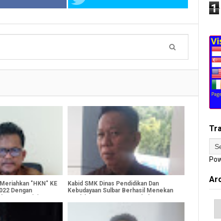
1
Tr
Pow
Ar
 Meriahkan "HKN" KE
Kabid SMK Dinas Pendidikan Dan
022 Dengan
Kebudayaan Sulbar Berhasil Menekan
ah Komppetisi
Jumlah Pengangguran Terbuka