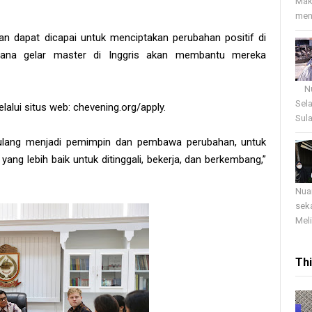
Mak
menj
 dan dapat dicapai untuk menciptakan perubahan positif di
na gelar master di Inggris akan membantu mereka
Nua
Sel
alui situs web: chevening.org/apply.
Sula
 pulang menjadi pemimpin dan pembawa perubahan, untuk
 lebih baik untuk ditinggali, bekerja, dan berkembang,”
Nua
sek
Meli
Th