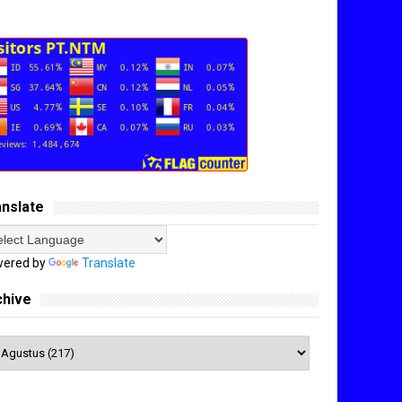
anslate
ered by
Translate
chive