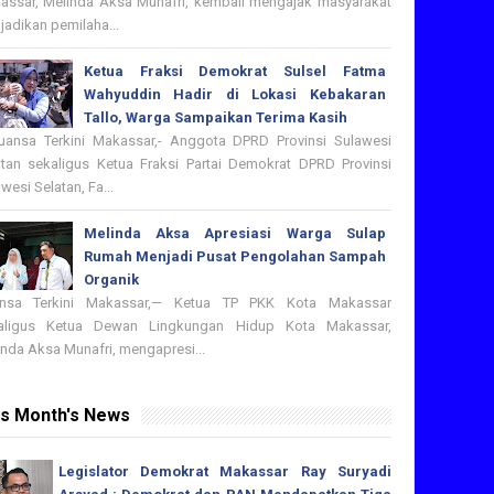
assar, Melinda Aksa Munafri, kembali mengajak masyarakat
adikan pemilaha...
Ketua Fraksi Demokrat Sulsel Fatma
Wahyuddin Hadir di Lokasi Kebakaran
Tallo, Warga Sampaikan Terima Kasih
nsa Terkini Makassar,- Anggota DPRD Provinsi Sulawesi
atan sekaligus Ketua Fraksi Partai Demokrat DPRD Provinsi
wesi Selatan, Fa...
Melinda Aksa Apresiasi Warga Sulap
Rumah Menjadi Pusat Pengolahan Sampah
Organik
nsa Terkini Makassar,— Ketua TP PKK Kota Makassar
aligus Ketua Dewan Lingkungan Hidup Kota Makassar,
nda Aksa Munafri, mengapresi...
is Month's News
Legislator Demokrat Makassar Ray Suryadi