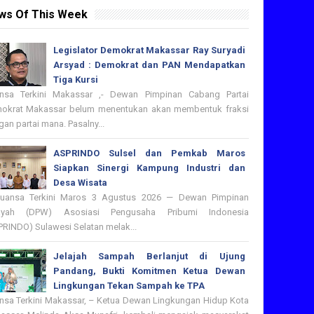
ws Of This Week
Legislator Demokrat Makassar Ray Suryadi
Arsyad : Demokrat dan PAN Mendapatkan
Tiga Kursi
nsa Terkini Makassar ,- Dewan Pimpinan Cabang Partai
okrat Makassar belum menentukan akan membentuk fraksi
an partai mana. Pasalny...
ASPRINDO Sulsel dan Pemkab Maros
Siapkan Sinergi Kampung Industri dan
Desa Wisata
nsa Terkini Maros 3 Agustus 2026 — Dewan Pimpinan
ayah (DPW) Asosiasi Pengusaha Pribumi Indonesia
PRINDO) Sulawesi Selatan melak...
Jelajah Sampah Berlanjut di Ujung
Pandang, Bukti Komitmen Ketua Dewan
Lingkungan Tekan Sampah ke TPA
nsa Terkini Makassar, – Ketua Dewan Lingkungan Hidup Kota