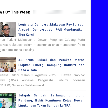
ws Of This Week
Legislator Demokrat Makassar Ray Suryadi
Arsyad : Demokrat dan PAN Mendapatkan
Tiga Kursi
nsa Terkini Makassar ,- Dewan Pimpinan Cabang Partai
okrat Makassar belum menentukan akan membentuk fraksi
an partai mana. Pasalny...
ASPRINDO Sulsel dan Pemkab Maros
Siapkan Sinergi Kampung Industri dan
Desa Wisata
nsa Terkini Maros 3 Agustus 2026 — Dewan Pimpinan
ayah (DPW) Asosiasi Pengusaha Pribumi Indonesia
PRINDO) Sulawesi Selatan melak...
Jelajah Sampah Berlanjut di Ujung
Pandang, Bukti Komitmen Ketua Dewan
Lingkungan Tekan Sampah ke TPA