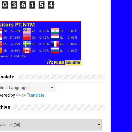
0
3
6
1
5
4
anslate
ered by
Translate
chive