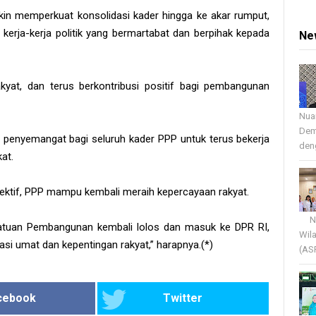
makin memperkuat konsolidasi kader hingga ke akar rumput,
rja-kerja politik yang bermartabat dan berpihak kepada
Ne
yat, dan terus berkontribusi positif bagi pembangunan
Nua
Dem
 penyemangat bagi seluruh kader PPP untuk terus bekerja
deng
kat.
olektif, PPP mampu kembali meraih kepercayaan rakyat.
Nua
atuan Pembangunan kembali lolos dan masuk ke DPR RI,
Wil
si umat dan kepentingan rakyat,” harapnya.(*)
(AS
cebook
Twitter