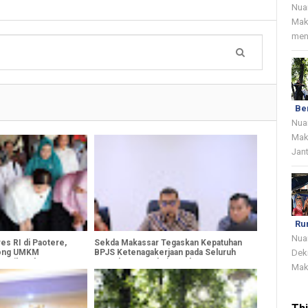
Nua
Mak
menj
Be
Nua
Mak
Jant
Ru
Nua
es RI di Paotere,
Sekda Makassar Tegaskan Kepatuhan
rong UMKM
BPJS Ketenagakerjaan pada Seluruh
Dek
 Naik Kelas
Proyek Konstruksi Pemkot
Mak